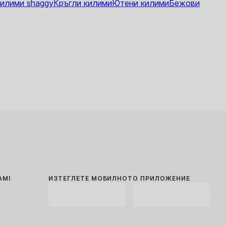
илими shaggy
Кръгли килими
Ютени килими
Бежови
AMI
ИЗТЕГЛЕТЕ МОБИЛНОТО ПРИЛОЖЕНИЕ