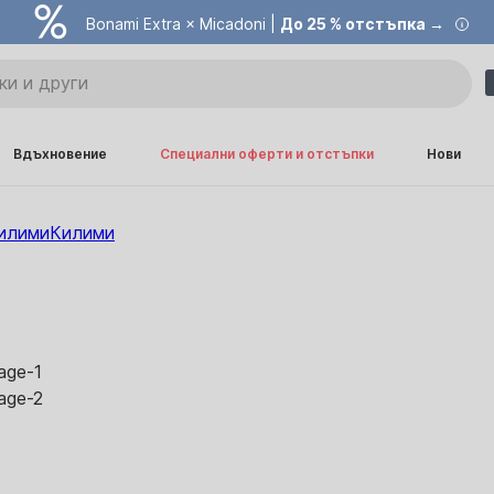
Bonami Extra × Micadoni |
До 25 % отстъпка →
Вдъхновение
Специални оферти и отстъпки
Нови
илими
Килими