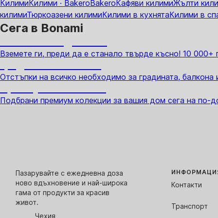
Килими
Килими · Bakero
Bakero
Кафяви килими
Жълти кил
килими
Тюркоазени килими
Килими в кухнята
Килими в сп
Сега в Bonami
Summer Sale до -40%
Вземете ги, преди да е станало твърде късно! 10 000+
Градина с отстъпка
Отстъпки на всичко необходимо за градината, балкона 
Премиум с отстъпка
Подбрани премиум колекции за вашия дом сега на по-д
ИНФОРМАЦИЯ
Пазарувайте с ежедневна доза
ново вдъхновение и най-широка
Контакти
гама от продукти за красив
живот.
Транспорт
Чехия