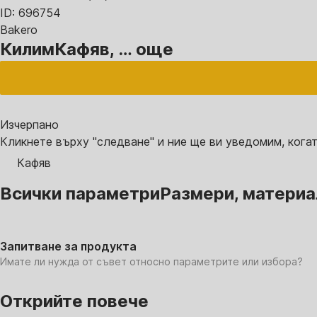
ID: 696754
Bakero
Килим
Кафяв
, …
още
Изчерпанo
Кликнете върху "следване" и ние ще ви уведомим, когат
Кафяв
Всички параметри
Размери, материал,
Запитване за продукта
Имате ли нужда от съвет относно параметрите или избора?
Открийте повече