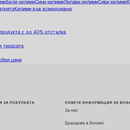
ими
Бели килими
Сини килими
Лилави килими
Сиви килими
К
алнята
Килими във всекидневна
 продукта с до 40% отстъпка
и терасата
обри цени
 ЗА ПОКУПКАТА
ПОВЕЧЕ ИНФОРМАЦИЯ ЗА BON
За нас
Брандове в Bonami