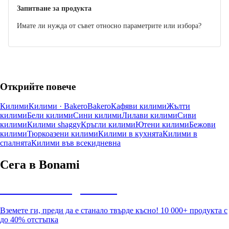
Запитване за продукта
Имате ли нужда от съвет относно параметрите или избора?
Открийте повече
Килими
Килими · Bakero
Bakero
Кафяви килими
Жълти
килими
Бели килими
Сини килими
Лилави килими
Сиви
килими
Килими shaggy
Кръгли килими
Ютени килими
Бежови
килими
Тюркоазени килими
Килими в кухнята
Килими в
спалнята
Килими във всекидневна
Сега в Bonami
Summer Sale до -40%
Вземете ги, преди да е станало твърде късно! 10 000+ продукта с
до 40% отстъпка