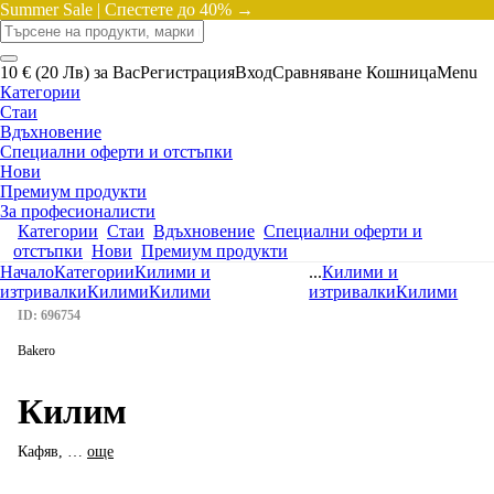
Summer Sale |
Спестете до 40% →
10 € (20 Лв) за Вас
Регистрация
Вход
Сравняване
Кошница
Menu
Категории
Стаи
Вдъхновение
Специални оферти и отстъпки
Нови
Премиум продукти
За професионалисти
Категории
Стаи
Вдъхновение
Специални оферти и
отстъпки
Нови
Премиум продукти
Начало
Категории
Килими и
...
Килими и
изтривалки
Килими
Килими
изтривалки
Килими
ID: 696754
Bakero
Килим
Кафяв
, …
още