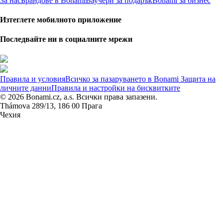
За нас
Брандове в Bonami
Ваучери за подарък
Bonami за бизнес
Изтеглете мобилното приложение
Последвайте ни в социалните мрежи
Правила и условия
Всичко за пазаруването в Bonami
Защита на
личните данни
Правила и настройки на бисквитките
© 2026 Bonami.cz, a.s. Всички права запазени.
Thámova 289/13, 186 00 Прага
Чехия