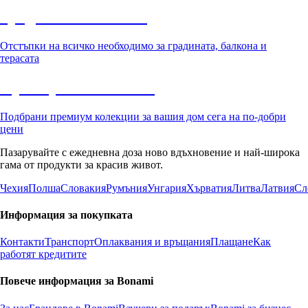
Градина с отстъпка
Отстъпки на всичко необходимо за градината, балкона и
терасата
Премиум с отстъпка
Подбрани премиум колекции за вашия дом сега на по-добри
цени
Пазарувайте с ежедневна доза ново вдъхновение и най-широка
гама от продукти за красив живот.
Чехия
Полша
Словакия
Румъния
Унгария
Хърватия
Литва
Латвия
Сл
Информация за покупката
Контакти
Транспорт
Оплаквания и връщания
Плащане
Как
работят кредитите
Повече информация за Bonami