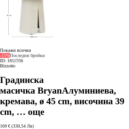
Покажи всички
-15%
Последни бройки
ID: 1811556
Bizzotto
Градинска
масичка Bryan
Алуминиева,
кремава, ø 45 cm, височина 39
cm
, …
още
169 € (330,54 Лв)