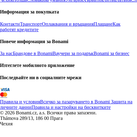
Информация за покупката
Контакти
Транспорт
Оплаквания и връщания
Плащане
Как
работят кредитите
Повече информация за Bonami
За нас
Брандове в Bonami
Ваучери за подарък
Bonami за бизнес
Изтеглете мобилното приложение
Последвайте ни в социалните мрежи
Правила и условия
Всичко за пазаруването в Bonami
Защита на
личните данни
Правила и настройки на бисквитките
© 2026 Bonami.cz, a.s. Всички права запазени.
Thámova 289/13, 186 00 Прага
Чехия