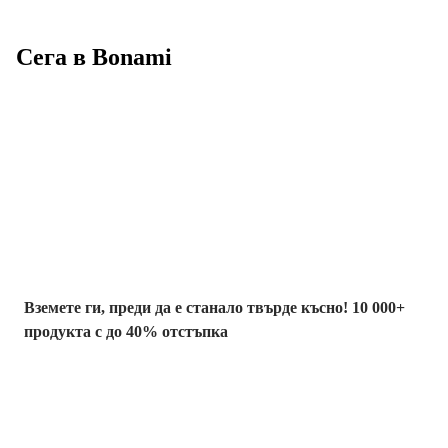
Сега в Bonami
Summer Sale до
-40%
Вземете ги, преди да е станало твърде късно! 10 000+
продукта с до 40% отстъпка
Градина с
отстъпка