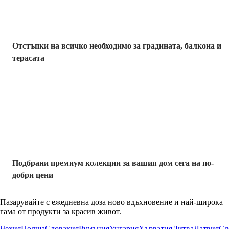
Отстъпки на всичко необходимо за градината, балкона и
терасата
Премиум с
отстъпка
Подбрани премиум колекции за вашия дом сега на по-
добри цени
Пазарувайте с ежедневна доза ново вдъхновение и най-широка
гама от продукти за красив живот.
Чехия
Полша
Словакия
Румъния
Унгария
Хърватия
Литва
Латвия
Сл