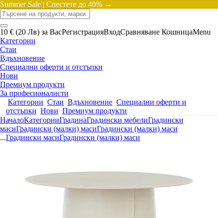
Summer Sale |
Спестете до 40% →
10 € (20 Лв) за Вас
Регистрация
Вход
Сравняване
Кошница
Menu
Категории
Стаи
Вдъхновение
Специални оферти и отстъпки
Нови
Премиум продукти
За професионалисти
Категории
Стаи
Вдъхновение
Специални оферти и
отстъпки
Нови
Премиум продукти
Начало
Категории
Градина
Градински мебели
Градински
маси
Градински (малки) маси
Градински (малки) маси
...
Градински маси
Градински (малки) маси