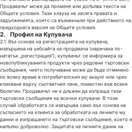
Продавачът може да променя или допълва текста на
Общите условия. Тази клауза не засяга правата и
задълженията, които са възникнали при действието на
предходната версия на Общите условия.
2. Профил на Купувача
2.1. Въз основа на регистрацията на купувача,
извършена на уебсайта на продавача (наричана по-
нататък „регистрация“), купувачът се информира за
новопубликуваните продукти чрез редовни търговски
съобщения, чието получаване може да бъде отменено
по всяко време в потребителския му акаунт или чрез
кликване върху съответния линк, поместен във всеки
бюлетин. Продавачът не е длъжен да изпраща тези
търговски съобщения на всички купувачи. В този
случай обработката се извършва само въз основа на
съгласието на клиента за обработката на личните му
данни и изпращането на търговски съобщения, което е
напълно доброволно. Защитата на личните данни на