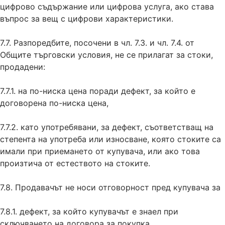
цифрово съдържание или цифрова услуга, ако става
въпрос за вещ с цифрови характеристики.
7.7. Разпоредбите, посочени в чл. 7.3. и чл. 7.4. от
Общите търговски условия, не се прилагат за стоки,
продадени:
7.7.1. на по-ниска цена поради дефект, за който е
договорена по-ниска цена,
7.7.2. като употребявани, за дефект, съответстващ на
степента на употреба или износване, която стоките са
имали при приемането от купувача, или ако това
произтича от естеството на стоките.
7.8. Продавачът не носи отговорност пред купувача за
7.8.1. дефект, за който купувачът е знаел при
сключването на договора за покупка,