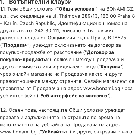
1. Встъпителни клаузи
1.1. Тези общи условия (“
Общи условия
”) на BONAMI.CZ,
a.s., със седалище на ul. Thámova 289/13, 186 00 Praha 8
– Karlín, Czech Republic, Идентификационен номер на
дружеството: 242 30 111, вписано в Търговския
регистър, воден от Общинския съд в Прага, B 18575
(“
Продавач
”) уреждат сключването на договор за
покупко-продажба от разстояние ("
Договор за
покупко-продажба
"), сключен между Продавача и
друго физическо или юридическо лице ("
Купувач
")
чрез онлайн магазина на Продавача както и други
правоотношения между страните. Онлайн магазинът се
управлява от Продавача на адрес www.bonami.bg чрез
уеб интерфейс ("
Уеб интерфейс на магазина
").
1.2. Освен това, настоящите Общи условия уреждат
правата и задълженията на страните по време на
използването на уебсайта на Продавача на адрес
www.bonami.bg ("
Уебсайтът
") и други, свързани с него