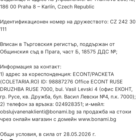
186 00 Praha 8 – Karlín, Czech Republic
Идентификационен номер на дружеството: CZ 242 30
111
Вписан в Търговския регистър, поддържан от
Общинския съд в Прага, част Б, 18575 ДДС №;
Информация за контакт:
1) адрес за кореспонденция: ECONT/PACKETA
(COLETARIA.RO) ID: 98887276 Office ECONT RUSE
DRUZHBA RUSE 7000, bul. Vasil Levski 4 (офис ЕКОНТ,
гр. Русе, кв. Дружба, бул. Васил Левски №4, п.к. 7000);
2) телефон за връзка: 024928351; и-мейл:
obslujvanenaklienti@bonami.bg за продажба на стоки
чрез онлайн магазин с домейн www.bonami.bg
Общи условия, в сила от 28.05.2026 г.