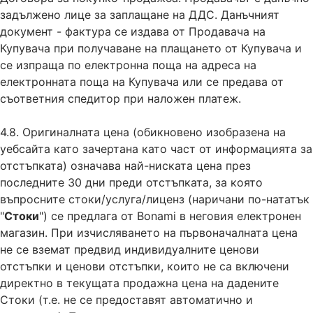
задължено лице за заплащане на ДДС. Данъчният
документ - фактура се издава от Продавача на
Купувача при получаване на плащането от Купувача и
се изпраща по електронна поща на адреса на
електронната поща на Купувача или се предава от
съответния спедитор при наложен платеж.
4.8. Оригиналната цена (обикновено изобразена на
уебсайта като зачертана като част от информацията за
отстъпката) означава най-ниската цена през
последните 30 дни преди отстъпката, за която
въпросните стоки/услуга/лиценз (наричани по-нататък
"
Стоки
") се предлага от Bonami в неговия електронен
магазин. При изчисляването на първоначалната цена
не се вземат предвид индивидуалните ценови
отстъпки и ценови отстъпки, които не са включени
директно в текущата продажна цена на дадените
Стоки (т.е. не се предоставят автоматично и