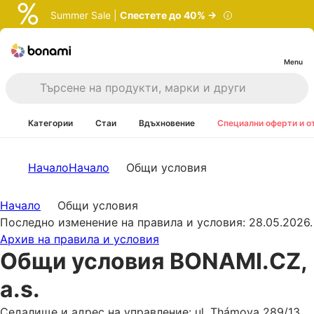
Summer Sale |
Спестете до 40% →
Menu
Категории
Стаи
Вдъхновение
Специални оферти и о
Начало
Начало
Общи условия
Начало
Общи условия
Последно изменение на правила и условия: 28.05.2026.
Архив на правила и условия
Общи условия BONAMI.CZ,
a.s.
Седалище и адрес на управление: ul. Thámova 289/13,