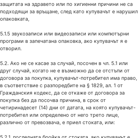
защитата на здравето или по хигиенни причини не са
подходящи за връщане, след като купувачът е нарушил
опаковката,
5.1.5 звукозаписи или видеозаписи или компютърни
програми в запечатана опаковка, ако купувачът я е
отворил.
5.2. Ако не се касае за случай, посочен в чл. 5.1 или
друг случай, когато не е възможно да се отстъпи от
договора за покупка, купувачът-потребител има право,
в съответствие с разпоредбите на § 1829, ал. 1 от
Гражданския кодекс, да се откаже от договора за
покупка без да посочва причина, в срок от
четиринадесет (14) дни от датата, на която купувачът-
потребител или определено от него трето лице,
различно от превозвача, е приел стоката, или:
5.2.1. последната бройка от стоката, ако купувачът е