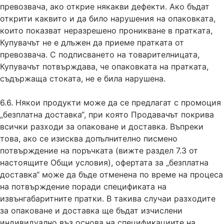
превозвача, ако открие някакви дефекти. Ако бъдат
открити каквито и да било нарушения на опаковката,
които показват неразрешено проникване в пратката,
Купувачът не е длъжен да приеме пратката от
превозвача. С подписването на товарителницата,
Купувачът потвърждава, че опаковката на пратката,
съдържаща стоката, не е била нарушена.
6.6. Някои продукти може да се предлагат с промоция
„безплатна доставка“, при която Продавачът покрива
всички разходи за опаковане и доставка. Въпреки
това, ако се изисква допълнително писмено
потвърждение на поръчката (вижте раздел 7.3 от
настоящите Общи условия), офертата за „безплатна
доставка“ може да бъде отменена по време на процеса
на потвърждение поради спецификата на
извънгабаритните пратки. В такива случаи разходите
за опаковане и доставка ще бъдат изчислени
индивидуално въз основа на спецификациите на