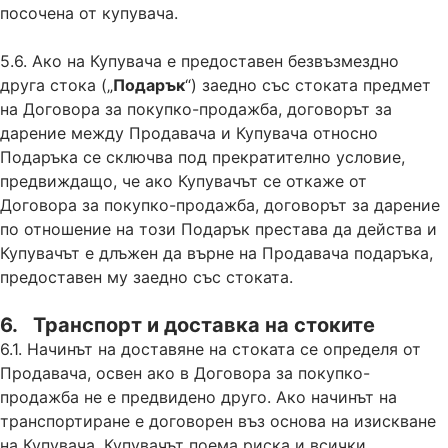
посочена от купувача.
5.6. Ако на Купувача е предоставен безвъзмездно
друга стока („
Подарък
“) заедно със стоката предмет
на Договора за покупко-продажба, договорът за
дарение между Продавача и Купувача относно
Подаръка се сключва под прекратително условие,
предвиждащо, че ако Купувачът се откаже от
Договора за покупко-продажба, договорът за дарение
по отношение на този Подарък престава да действа и
Купувачът е длъжен да върне на Продавача подаръка,
предоставен му заедно със стоката.
6. Транспорт и доставка на стоките
6.1. Начинът на доставяне на стоката се определя от
Продавача, освен ако в Договора за покупко-
продажба не е предвидено друго. Ако начинът на
транспортиране е договорен въз основа на изискване
на Купувача, Купувачът поема риска и всички