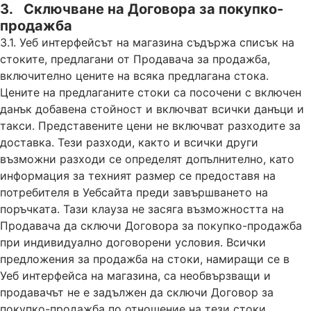
3. Сключване на Договора за покупко-
продажба
3.1. Уеб интерфейсът на магазина съдържа списък на
стоките, предлагани от Продавача за продажба,
включително цените на всяка предлагана стока.
Цените на предлаганите стоки са посочени с включен
данък добавена стойност и включват всички данъци и
такси. Представените цени не включват разходите за
доставка. Тези разходи, както и всички други
възможни разходи се определят допълнително, като
информация за техният размер се предоставя на
потребителя в Уебсайта преди завършването на
поръчката. Тази клауза не засяга възможността на
Продавача да сключи Договора за покупко-продажба
при индивидуално договорени условия. Всички
предложения за продажба на стоки, намиращи се в
Уеб интерфейса на магазина, са необвързващи и
продавачът не е задължен да сключи Договор за
покупко-продажба по отношение на тези стоки.