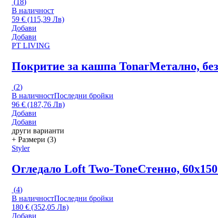
(
18
)
В наличност
59 € (115,39 Лв)
Добави
Добави
PT LIVING
Покритие за кашпа Tonar
Метално, без
(
2
)
В наличност
Последни бройки
96 € (187,76 Лв)
Добави
Добави
други варианти
+ Размери (3)
Styler
Огледало Loft Two-Tone
Стенно, 60x15
(
4
)
В наличност
Последни бройки
180 € (352,05 Лв)
Добави