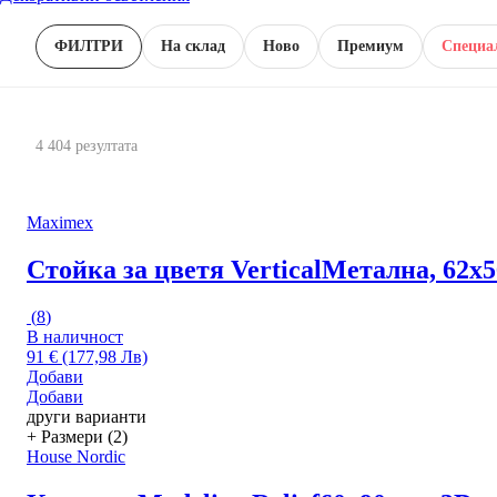
ФИЛТРИ
На склад
Новo
Премиум
Специа
4 404 резултата
Maximex
Стойка за цветя Vertical
Метална, 62x5
(
8
)
В наличност
91 € (177,98 Лв)
Добави
Добави
други варианти
+ Размери (2)
House Nordic