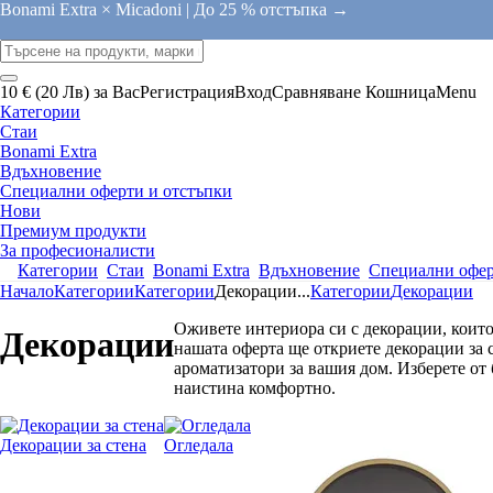
Bonami Extra × Micadoni |
До 25 % отстъпка →
10 € (20 Лв) за Вас
Регистрация
Вход
Сравняване
Кошница
Menu
Категории
Стаи
Bonami Extra
Вдъхновение
Специални оферти и отстъпки
Нови
Премиум продукти
За професионалисти
Категории
Стаи
Bonami Extra
Вдъхновение
Специални офер
Начало
Категории
Категории
Декорации
...
Категории
Декорации
Оживете интериора си с декорации, които
Декорации
нашата оферта ще откриете декорации за с
ароматизатори за вашия дом. Изберете от б
наистина комфортно.
Декорации за стена
Огледала