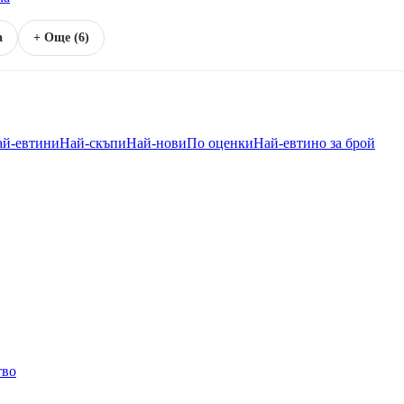
а
+ Още (6)
ай-евтини
Най-скъпи
Най-нови
По оценки
Най-евтино за брой
тво