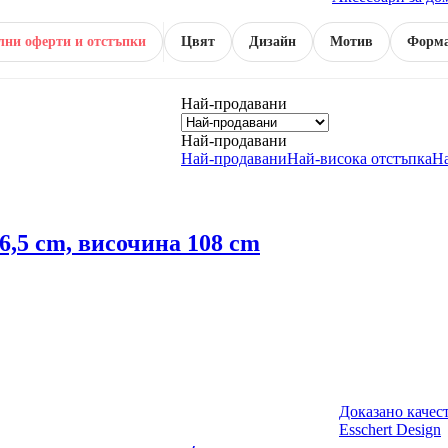
лни оферти и отстъпки
Цвят
Дизайн
Мотив
Форм
Най-продавани
Най-продавани
Най-продавани
Най-висока отстъпка
Н
6,5 cm, височина 108 cm
Доказано качес
Esschert Design