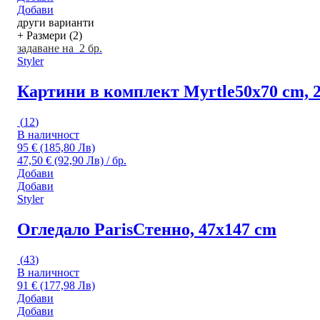
Добави
други варианти
+ Размери (2)
задаване на 2 бр.
Styler
Картини в комплект Myrtle
50x70 cm, 
(
12
)
В наличност
95 € (185,80 Лв)
47,50 € (92,90 Лв) / бр.
Добави
Добави
Styler
Огледало Paris
Стенно, 47x147 cm
(
43
)
В наличност
91 € (177,98 Лв)
Добави
Добави