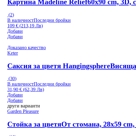
Картина Madeline Relief
60x90 cm, 3D,
(
2
)
В наличност
Последни бройки
109 € (213,19 Лв)
Добави
Добави
Доказано качество
Keter
Саксия за цветя Hangingsphere
Висяща 
(
30
)
В наличност
Последни бройки
31,90 € (62,39 Лв)
Добави
Добави
други варианти
Garden Pleasure
Стойка за цветя
От стомана, 28x59 cm,