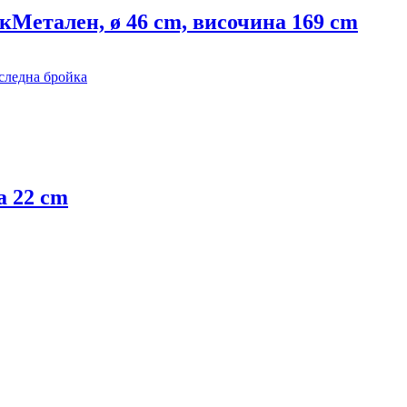
к
Метален, ø 46 cm, височина 169 cm
следна бройка
а 22 cm