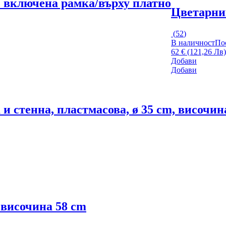
 с включена рамка/върху платно
Цветарни
(
52
)
В наличност
По
62 € (121,26 Лв)
Добави
Добави
и стенна, пластмасова, ø 35 cm, височин
 височина 58 cm