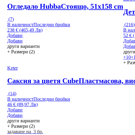
Огледало Hubba
Стоящо, 51x158 cm
Дет
(
7
)
В наличност
Последни бройки
(
216
)
238 € (465,49 Лв)
В на
Добави
52 € 
Добави
Доба
други варианти
Доба
+ Размери (2)
други
+10
+
+ Раз
Keter
Саксия за цветя Cube
Пластмасова, ви
(
14
)
В наличност
Последни бройки
46 € (89,97 Лв)
Добави
Добави
други варианти
+ Размери (2)
задаване на 3 бр.