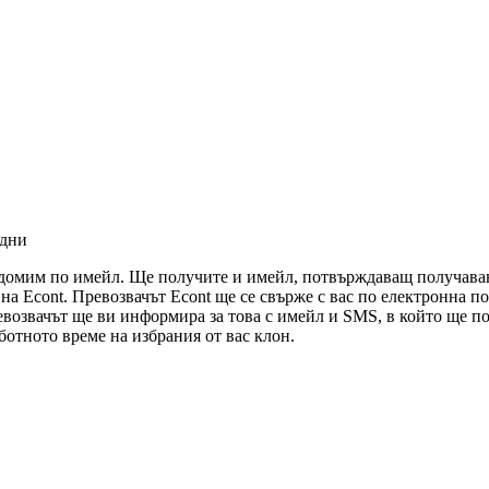
 дни
едомим по имейл. Ще получите и имейл, потвърждаващ получаван
ви на Econt. Превозвачът Econt ще се свърже с вас по електронна 
евозвачът ще ви информира за това с имейл и SMS, в който ще по
отното време на избрания от вас клон.