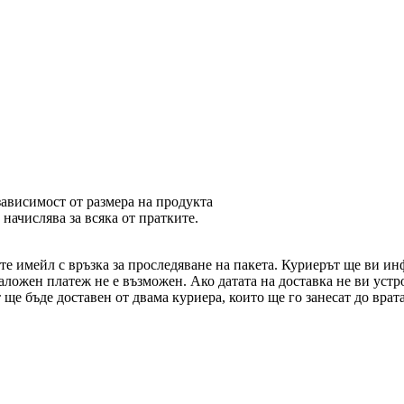
 зависимост от размера на продукта
 начислява за всяка от пратките.
те имейл с връзка за проследяване на пакета. Куриерът ще ви и
аложен платеж не е възможен. Ако датата на доставка не ви устр
 ще бъде доставен от двама куриера, които ще го занесат до врат