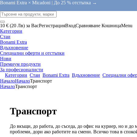
Bonami Extra × Micadoni |
До 25 % отстъпка →
10 € (20 Лв) за Вас
Регистрация
Вход
Сравняване
Кошница
Menu
Категории
Стаи
Bonami Extra
Вдъхновение
Специални оферти и отстъпки
Нови
Премиум продукти
За професионалисти
Категории
Стаи
Bonami Extra
Вдъхновение
Специални офер
Начало
Начало
Транспорт
Начало
Транспорт
Транспорт
До вкъщи, до работа, до съседа, до офис на куриер, но и до
проблеми, дори ако работите на смени. Всичко това в споко