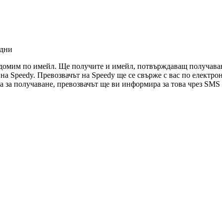
 дни
едомим по имейл. Ще получите и имейл, потвърждаващ получаван
ви на Speedy. Превозвачът на Speedy ще се свърже с вас по електр
ова за получаване, превозвачът ще ви информира за това чрез SMS