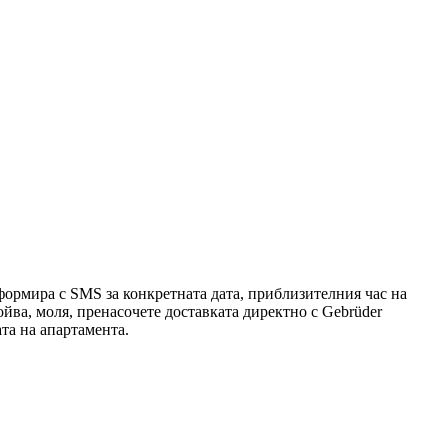
нформира с SMS за конкретната дата, приблизителния час на
ойва, моля, пренасочете доставката директно с Gebrüder
ата на апартамента.