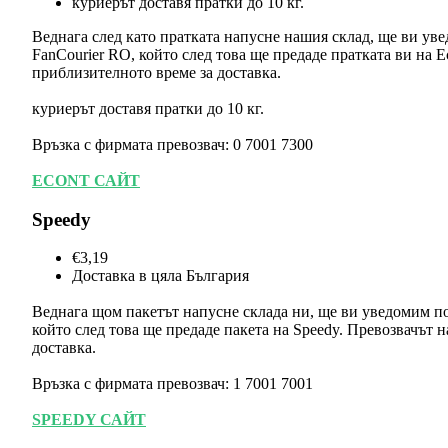
куриерът доставя пратки до 10 кг.
Веднага след като пратката напусне нашия склад, ще ви ув
FanCourier RO, който след това ще предаде пратката ви на Ec
приблизителното време за доставка.
куриерът доставя пратки до 10 кг.
Връзка с фирмата превозвач: 0 7001 7300
ECONT САЙТ
Speedy
€3,19
Доставка в цяла България
Веднага щом пакетът напусне склада ни, ще ви уведомим п
който след това ще предаде пакета на Speedy. Превозвачът н
доставка.
Връзка с фирмата превозвач: 1 7001 7001
SPEEDY САЙТ