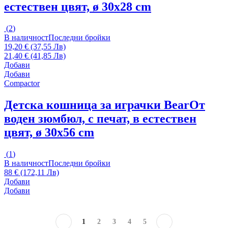
естествен цвят, ø 30x28 cm
(
2
)
В наличност
Последни бройки
19,20 € (37,55 Лв)
21,40 € (41,85 Лв)
Добави
Добави
Compactor
Детска кошница за играчки Bear
От
воден зюмбюл, с печат, в естествен
цвят, ø 30x56 cm
(
1
)
В наличност
Последни бройки
88 € (172,11 Лв)
Добави
Добави
1
2
3
4
5