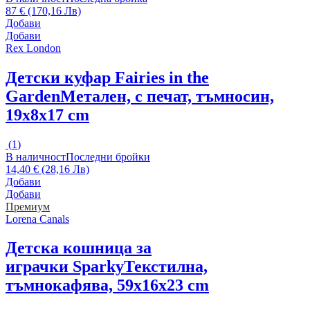
87 € (170,16 Лв)
Добави
Добави
Rex London
Детски куфар Fairies in the
Garden
Метален, с печат, тъмносин,
19x8x17 cm
(
1
)
В наличност
Последни бройки
14,40 € (28,16 Лв)
Добави
Добави
Премиум
Lorena Canals
Детска кошница за
играчки Sparky
Текстилна,
тъмнокафява, 59x16x23 cm