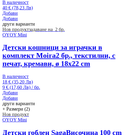
В наличност
40 € (78,23 Лв)
Добави
Добави
други варианти
Нов продукт
задаване на 2 бр.
OYOY Mini
Детски кошници за играчки в
комплект Moira
2 бр., текстилни, с
печат, кремави, ø 18x22 cm
В наличност
18 € (35,20 Лв)
9 € (17,60 Лв) / бр.
Добави
Добави
други варианти
+ Размери (2)
Нов продукт
OYOY Mini
Детски гоблен Saga
Височина 100 cm