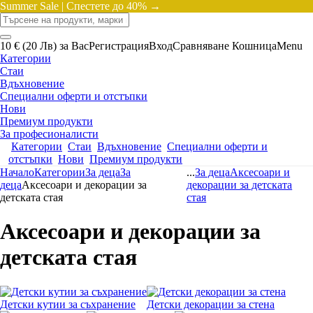
Summer Sale |
Спестете до 40% →
10 € (20 Лв) за Вас
Регистрация
Вход
Сравняване
Кошница
Menu
Категории
Стаи
Вдъхновение
Специални оферти и отстъпки
Нови
Премиум продукти
За професионалисти
Категории
Стаи
Вдъхновение
Специални оферти и
отстъпки
Нови
Премиум продукти
Начало
Категории
За деца
За
...
За деца
Аксесоари и
деца
Аксесоари и декорации за
декорации за детската
детската стая
стая
Аксесоари и декорации за
детската стая
Детски кутии за съхранение
Детски декорации за стена