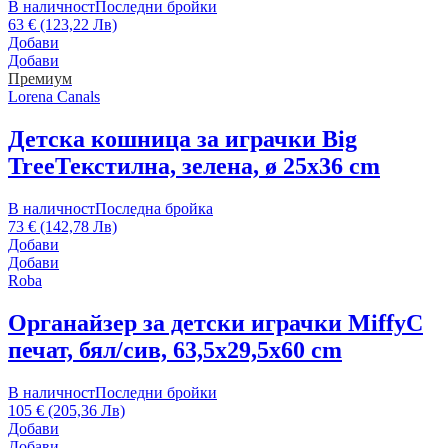
В наличност
Последни бройки
63 € (123,22 Лв)
Добави
Добави
Премиум
Lorena Canals
Детска кошница за играчки Big
Tree
Текстилна, зелена, ø 25x36 cm
В наличност
Последна бройка
73 € (142,78 Лв)
Добави
Добави
Roba
Органайзер за детски играчки Miffy
С
печат, бял/сив, 63,5x29,5x60 cm
В наличност
Последни бройки
105 € (205,36 Лв)
Добави
Добави