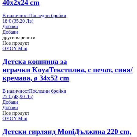
40x2x24 cm
В наличност
Последни бройки
18 € (35,20 Лв)
Добави
Добави
други варианти
Нов продукт
OYOY Mini
Детска кошница за
играчки Koya
Текстилна, с печат, синя/
кремава, ø 34x52 cm
В наличност
Последни бройки
25 € (48,90 Лв)
Добави
Добави
Нов продукт
OYOY Mini
Детски гирлянд Moni
Дължина 220 cm,