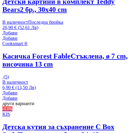
Детски картини в комплект Teddy
Bears
2 бр., 30x40 cm
В наличност
Последна бройка
26,90 € (52,61 Лв)
Добави
Добави
Cooksmart ®
Касичка Forest Fable
Стъклена, ø 7 cm,
височина 13 cm
(
5
)
В наличност
6,90 € (13,50 Лв)
Добави
Добави
други варианти
-13%
KIS
Детска кутия за съхранение C Box