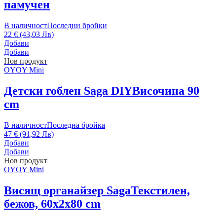
памучен
В наличност
Последни бройки
22 € (43,03 Лв)
Добави
Добави
Нов продукт
OYOY Mini
Детски гоблен Saga DIY
Височина 90
cm
В наличност
Последна бройка
47 € (91,92 Лв)
Добави
Добави
Нов продукт
OYOY Mini
Висящ органайзер Saga
Текстилен,
бежов, 60x2x80 cm