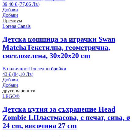
39,40 € (77,06 Лв)
Добави
Добави
Премиум
Lorena Canals
Детска кошница за играчки Swan
Matcha
Текстилна, геометрична,
светлозелена, 30x20x20 cm
В наличност
Последни бройки
43 € (84,10 Лв)
Добави
Добави
други варианти
LEGO®
Детска кутия за съхранение Head
Zombie L
Пластмасова, с печат, сива, ø
24 cm, височина 27 cm