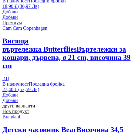
В наличност
Последни бройки
18,90 € (36,97 Лв)
Добави
Добави
Премиум
Cam Cam Copenhagen
Висяща
въртележка Butterflies
Въртележки за
кошари, дървена, ø 21 cm, височина 39
cm
(
1
)
В наличност
Последна бройка
27,40 € (53,59 Лв)
Добави
Добави
други варианти
Нов продукт
Brandani
Детски часовник Bear
Височина 34,5