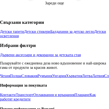
Зареди още
Свързани категории
Детски тапети
Детски стикери
Балдахини за детско легло
Детски
осветления
Избрани филтри
Дървени аксесоари и декорации за детската стая
Пазарувайте с ежедневна доза ново вдъхновение и най-широка
гама от продукти за красив живот.
Чехия
Полша
Словакия
Румъния
Унгария
Хърватия
Литва
Латвия
Сл
Информация за покупката
Контакти
Транспорт
Оплаквания и връщания
Плащане
Как
работят кредитите
Повече информация за Bonami