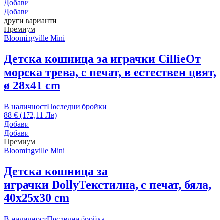
Добави
Добави
други варианти
Премиум
Bloomingville Mini
Детска кошница за играчки Cillie
От
морска трева, с печат, в естествен цвят,
ø 28x41 cm
В наличност
Последни бройки
88 € (172,11 Лв)
Добави
Добави
Премиум
Bloomingville Mini
Детска кошница за
играчки Dolly
Текстилна, с печат, бяла,
40x25x30 cm
В наличност
Последна бройка