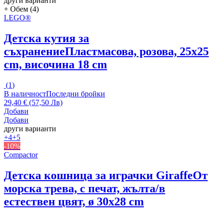
други варианти
+ Обем (4)
LEGO®
Детска кутия за
съхранение
Пластмасова, розова, 25x25
cm, височина 18 cm
(
1
)
В наличност
Последни бройки
29,40 € (57,50 Лв)
Добави
Добави
други варианти
+4
+5
-10%
Compactor
Детска кошница за играчки Giraffe
От
морска трева, с печат, жълта/в
естествен цвят, ø 30x28 cm