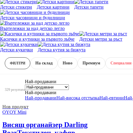
Детски стикери
Детски картини
Детски тапети
Детски часовници и будилници
Въртележки за над детско легло
Касички и кутиики за първото зъбче
Детски метри за ръст
Детски кукички
Детска кутия за бижута
На склад
Новo
Премиум
Специални 
ФИЛТРИ
Най-продавани
329 резултата
Най-продавани
Най-продавани
Най-висока отстъпка
Най-евтини
Най
Нов продукт
OYOY Mini
Висящ органайзер Darling
Bear
Текстилен, кафяв