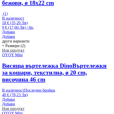
бежови, ø 18x22 cm
(
1
)
В наличност
18 € (35,20 Лв)
9 € (17,60 Лв) / бр.
Добави
Добави
други варианти
+ Размери (2)
Нов продукт
OYOY Mini
Висяща въртележка Dino
Въртележки
за кошари, текстилна, ø 20 cm,
височина 46 cm
В наличност
Последни бройки
40 € (78,23 Лв)
Добави
Добави
Нов продукт
OYOY Mini