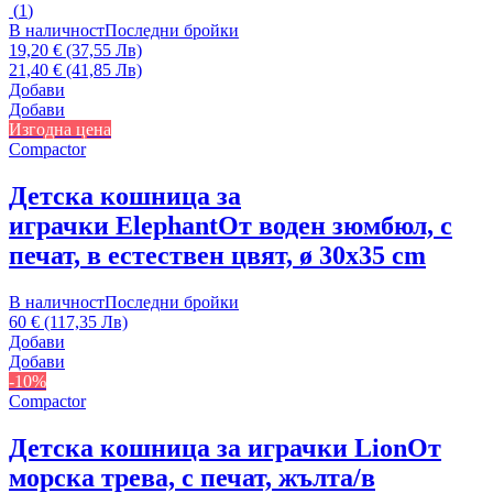
(
1
)
В наличност
Последни бройки
19,20 € (37,55 Лв)
21,40 € (41,85 Лв)
Добави
Добави
Изгодна цена
Compactor
Детска кошница за
играчки Elephant
От воден зюмбюл, с
печат, в естествен цвят, ø 30x35 cm
В наличност
Последни бройки
60 € (117,35 Лв)
Добави
Добави
-10%
Compactor
Детска кошница за играчки Lion
От
морска трева, с печат, жълта/в