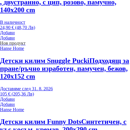
, двустранно, с цип, розово, памучно,
140x200 cm
В наличност
24,90 € (48,70 Лв)
Добави
Добави
Нов продукт
Hanse Home
Детски килим Snuggle Pucki
Подходящ за
пране/ръчно изработен, памучен, бежов,
120x152 cm
Доставяме след 31. 8. 2026
105 € (205,36 Лв)
Добави
Добави
Hanse Home
Детски килим Funny Dots
Синтетичен, с
къс косъм, кремав, 200x290 cm