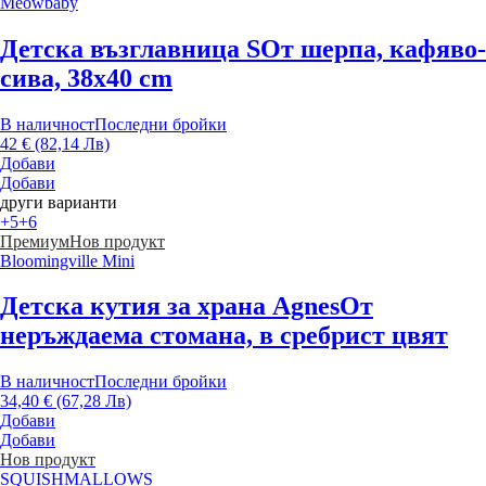
Meowbaby
Детска възглавница S
От шерпа, кафяво-
сива, 38x40 cm
В наличност
Последни бройки
42 € (82,14 Лв)
Добави
Добави
други варианти
+5
+6
Премиум
Нов продукт
Bloomingville Mini
Детска кутия за храна Agnes
От
неръждаема стомана, в сребрист цвят
В наличност
Последни бройки
34,40 € (67,28 Лв)
Добави
Добави
Нов продукт
SQUISHMALLOWS