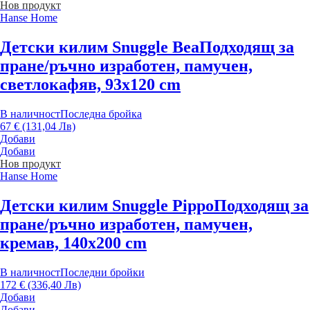
Нов продукт
Hanse Home
Детски килим Snuggle Bea
Подходящ за
пране/ръчно изработен, памучен,
светлокафяв, 93x120 cm
В наличност
Последна бройка
67 € (131,04 Лв)
Добави
Добави
Нов продукт
Hanse Home
Детски килим Snuggle Pippo
Подходящ за
пране/ръчно изработен, памучен,
кремав, 140x200 cm
В наличност
Последни бройки
172 € (336,40 Лв)
Добави
Добави