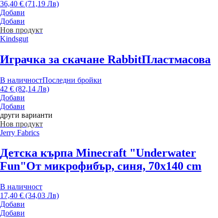
36,40 € (71,19 Лв)
Добави
Добави
Нов продукт
Kindsgut
Играчка за скачане Rabbit
Пластмасова
В наличност
Последни бройки
42 € (82,14 Лв)
Добави
Добави
други варианти
Нов продукт
Jerry Fabrics
Детска кърпа Minecraft "Underwater
Fun"
От микрофибър, синя, 70x140 cm
В наличност
17,40 € (34,03 Лв)
Добави
Добави