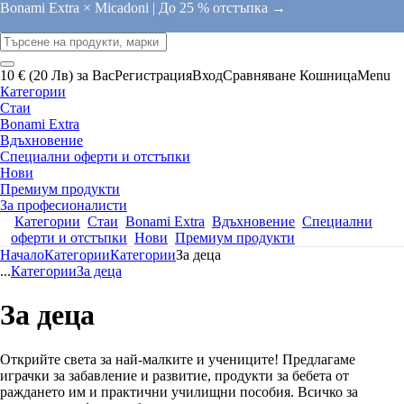
Bonami Extra × Micadoni |
До 25 % отстъпка →
10 € (20 Лв) за Вас
Регистрация
Вход
Сравняване
Кошница
Menu
Категории
Стаи
Bonami Extra
Вдъхновение
Специални оферти и отстъпки
Нови
Премиум продукти
За професионалисти
Категории
Стаи
Bonami Extra
Вдъхновение
Специални
оферти и отстъпки
Нови
Премиум продукти
Начало
Категории
Категории
За деца
...
Категории
За деца
За деца
Открийте света за най-малките и учениците! Предлагаме
играчки за забавление и развитие, продукти за бебета от
раждането им и практични училищни пособия. Всичко за