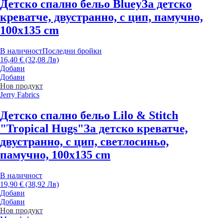
Детско спално бельо Bluey
За детско
креватче, двустранно, с цип, памучно,
100x135 cm
В наличност
Последни бройки
16,40 € (32,08 Лв)
Добави
Добави
Нов продукт
Jerry Fabrics
Детско спално бельо Lilo & Stitch
"Tropical Hugs"
За детско креватче,
двустранно, с цип, светлосиньо,
памучно, 100x135 cm
В наличност
19,90 € (38,92 Лв)
Добави
Добави
Нов продукт