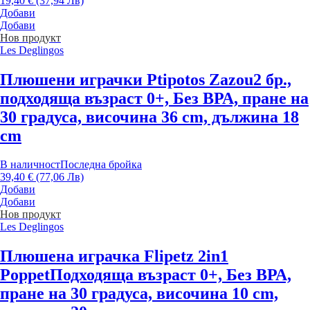
19,40 € (37,94 Лв)
Добави
Добави
Нов продукт
Les Deglingos
Плюшени играчки Ptipotos Zazou
2 бр.,
подходяща възраст 0+, Без ВРА, пране на
30 градуса, височина 36 cm, дължина 18
cm
В наличност
Последна бройка
39,40 € (77,06 Лв)
Добави
Добави
Нов продукт
Les Deglingos
Плюшена играчка Flipetz 2in1
Poppet
Подходяща възраст 0+, Без ВРА,
пране на 30 градуса, височина 10 cm,