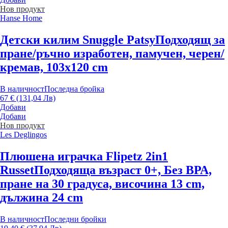
Нов продукт
Hanse Home
Детски килим Snuggle Patsy
Подходящ за
пране/ръчно изработен, памучен, черен/
кремав, 103x120 cm
В наличност
Последна бройка
67 € (131,04 Лв)
Добави
Добави
Нов продукт
Les Deglingos
Плюшена играчка Flipetz 2in1
Russet
Подходяща възраст 0+, Без ВРА,
пране на 30 градуса, височина 13 cm,
дължина 24 cm
В наличност
Последни бройки