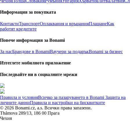
Чехия
Полша
Словакия
Румъния
Унгария
Хърватия
Литва
Латвия
Сл
Информация за покупката
Контакти
Транспорт
Оплаквания и връщания
Плащане
Как
работят кредитите
Повече информация за Bonami
За нас
Брандове в Bonami
Ваучери за подарък
Bonami за бизнес
Изтеглете мобилното приложение
Последвайте ни в социалните мрежи
Правила и условия
Всичко за пазаруването в Bonami
Защита на
личните данни
Правила и настройки на бисквитките
© 2026 Bonami.cz, a.s. Всички права запазени.
Thámova 289/13, 186 00 Прага
Чехия