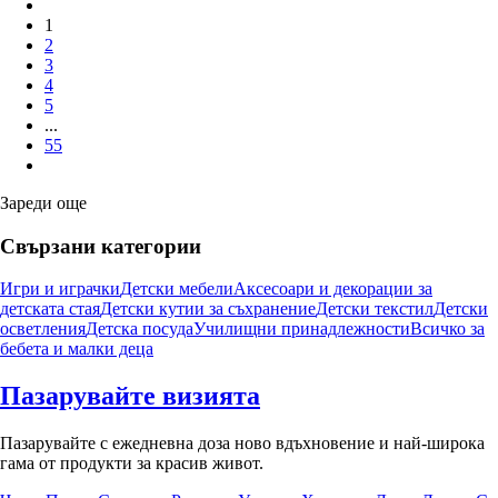
1
2
3
4
5
...
55
Зареди още
Свързани категории
Игри и играчки
Детски мебели
Аксесоари и декорации за
детската стая
Детски кутии за съхранение
Детски текстил
Детски
осветления
Детска посуда
Училищни принадлежности
Всичко за
бебета и малки деца
Пазарувайте визията
Пазарувайте с ежедневна доза ново вдъхновение и най-широка
гама от продукти за красив живот.