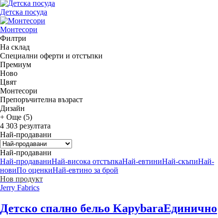
Детска посуда
Монтесори
Филтри
На склад
Специални оферти и отстъпки
Премиум
Новo
Цвят
Монтесори
Препоръчителна възраст
Дизайн
+ Още (5)
4 303 резултата
Най-продавани
Най-продавани
Най-продавани
Най-висока отстъпка
Най-евтини
Най-скъпи
Най-
нови
По оценки
Най-евтино за брой
Нов продукт
Jerry Fabrics
Детско спално бельо Kapybara
Единично