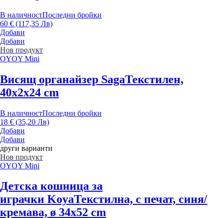
В наличност
Последни бройки
60 € (117,35 Лв)
Добави
Добави
Нов продукт
OYOY Mini
Висящ органайзер Saga
Текстилен,
40x2x24 cm
В наличност
Последни бройки
18 € (35,20 Лв)
Добави
Добави
други варианти
Нов продукт
OYOY Mini
Детска кошница за
играчки Koya
Текстилна, с печат, синя/
кремава, ø 34x52 cm