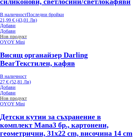
силиконови, светлосини/светлокафяви
В наличност
Последни бройки
21,99 € (43,01 Лв)
Добави
Добави
Нов продукт
OYOY Mini
Висящ органайзер Darling
Bear
Текстилен, кафяв
В наличност
27 € (52,81 Лв)
Добави
Добави
Нов продукт
OYOY Mini
Детски кутии за съхранение в
комплект Mana
3 бр., картонени,
геометрични, 31x22 cm, височина 14 cm