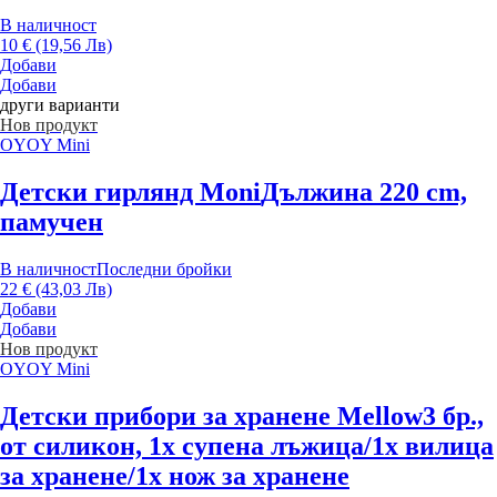
В наличност
10 € (19,56 Лв)
Добави
Добави
други варианти
Нов продукт
OYOY Mini
Детски гирлянд Moni
Дължина 220 cm,
памучен
В наличност
Последни бройки
22 € (43,03 Лв)
Добави
Добави
Нов продукт
OYOY Mini
Детски прибори за хранене Mellow
3 бр.,
от силикон, 1x супена лъжица/1x вилица
за хранене/1x нож за хранене