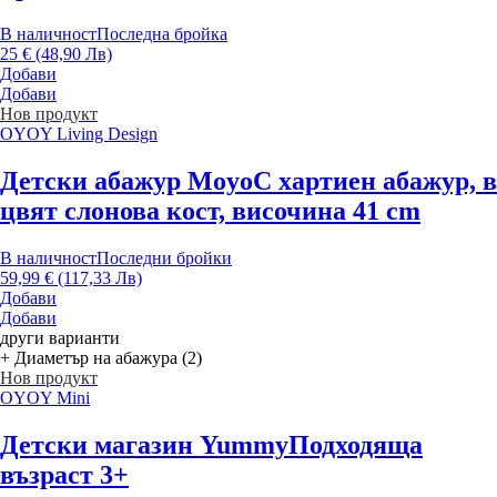
В наличност
Последна бройка
25 € (48,90 Лв)
Добави
Добави
Нов продукт
OYOY Living Design
Детски абажур Moyo
С хартиен абажур, в
цвят слонова кост, височина 41 cm
В наличност
Последни бройки
59,99 € (117,33 Лв)
Добави
Добави
други варианти
+ Диаметър на абажура (2)
Нов продукт
OYOY Mini
Детски магазин Yummy
Подходяща
възраст 3+