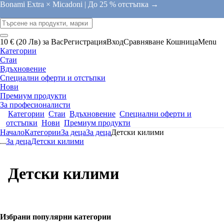
Bonami Extra × Micadoni |
До 25 % отстъпка →
10 € (20 Лв) за Вас
Регистрация
Вход
Сравняване
Кошница
Menu
Категории
Стаи
Вдъхновение
Специални оферти и отстъпки
Нови
Премиум продукти
За професионалисти
Категории
Стаи
Вдъхновение
Специални оферти и
отстъпки
Нови
Премиум продукти
Начало
Категории
За деца
За деца
Детски килими
...
За деца
Детски килими
Детски килими
Избрани популярни категории