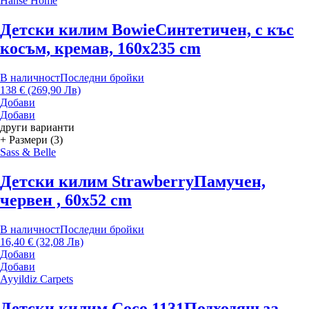
Hanse Home
Детски килим Bowie
Синтетичен, с къс
косъм, кремав, 160x235 cm
В наличност
Последни бройки
138 € (269,90 Лв)
Добави
Добави
други варианти
+ Размери (3)
Sass & Belle
Детски килим Strawberry
Памучен,
червен , 60x52 cm
В наличност
Последни бройки
16,40 € (32,08 Лв)
Добави
Добави
Ayyildiz Carpets
Детски килим Coco 1131
Подходящ за