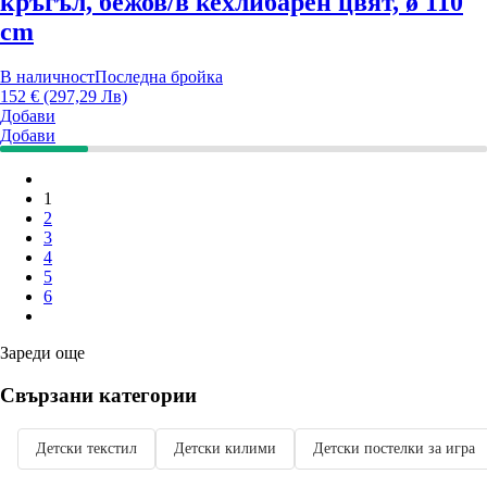
кръгъл, бежов/в кехлибарен цвят, ø 110
cm
В наличност
Последна бройка
152 € (297,29 Лв)
Добави
Добави
1
2
3
4
5
6
Зареди още
Свързани категории
Детски текстил
Детски килими
Детски постелки за игра