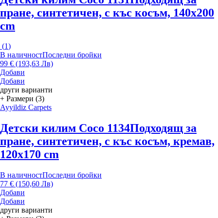
пране, синтетичен, с къс косъм, 140x200
cm
(
1
)
В наличност
Последни бройки
99 € (193,63 Лв)
Добави
Добави
други варианти
+ Размери (3)
Ayyildiz Carpets
Детски килим Coco 1134
Подходящ за
пране, синтетичен, с къс косъм, кремав,
120x170 cm
В наличност
Последни бройки
77 € (150,60 Лв)
Добави
Добави
други варианти