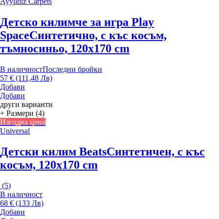
Ayyildiz Carpets
Детско килимче за игра Play
Space
Синтетично, с къс косъм,
тъмносиньо, 120x170 cm
В наличност
Последни бройки
57 € (111,48 Лв)
Добави
Добави
други варианти
+ Размери (4)
Изгодна цена
Universal
Детски килим Beats
Синтетичен, с къс
косъм, 120x170 cm
(
5
)
В наличност
68 € (133 Лв)
Добави