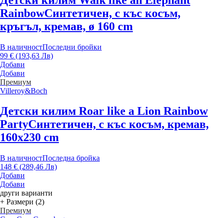
Rainbow
Синтетичен, с къс косъм,
кръгъл, кремав, ø 160 cm
В наличност
Последни бройки
99 € (193,63 Лв)
Добави
Добави
Премиум
Villeroy&Boch
Детски килим Roar like a Lion Rainbow
Party
Синтетичен, с къс косъм, кремав,
160x230 cm
В наличност
Последна бройка
148 € (289,46 Лв)
Добави
Добави
други варианти
+ Размери (2)
Премиум