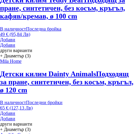
пране, синтетичен, без косъм, кръгъл,
кафяв/кремав, ø 100 cm
В наличност
Последна бройка
49 € (95,84 Лв)
Добави
Добави
други варианти
+ Диаметър (3)
Mila Home
Детски килим Dainty Animals
Подходящ
за пране, синтетичен, без косъм, кръгъл,
ø 120 cm
В наличност
Последни бройки
65 € (127,13 Лв)
Добави
Добави
други варианти
+ Диаметър (3)