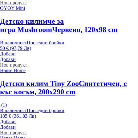
Нов продукт
OYOY Mini
Детско килимче за
игра Mushroom
Червено, 120x98 cm
В наличност
Последни бройки
50 € (97,79 Лв)
Добави
Добави
Нов продукт
Hanse Home
Детски килим Tiny Zoo
Синтетичен, с
къс косъм, 200x290 cm
(
1
)
В наличност
Последни бройки
185 € (361,83 Лв)
Добави
Добави
Нов продукт