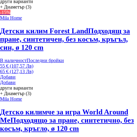
други варианти
+ Диаметър (3)
-15%
Mila Home
Детски килим Forest Land
Подходящ за
пране, синтетичен, без косъм, кръгъл,
син, ø 120 cm
В наличност
Последни бройки
55 € (107,57 Лв)
65 € (127,13 Лв)
Добави
Добави
други варианти
+ Диаметър (3)
Mila Home
Детско килимче за игра World Around
Me
Подходящо за пране, синтетично, без
косъм, кръгло, ø 120 cm