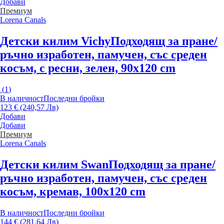
Добави
Премиум
Lorena Canals
Детски килим Vichy
Подходящ за пране/
ръчно изработен, памучен, със среден
косъм, с ресни, зелен, 90x120 cm
(
1
)
В наличност
Последни бройки
123 € (240,57 Лв)
Добави
Добави
Премиум
Lorena Canals
Детски килим Swan
Подходящ за пране/
ръчно изработен, памучен, със среден
косъм, кремав, 100x120 cm
В наличност
Последни бройки
144 € (281,64 Лв)