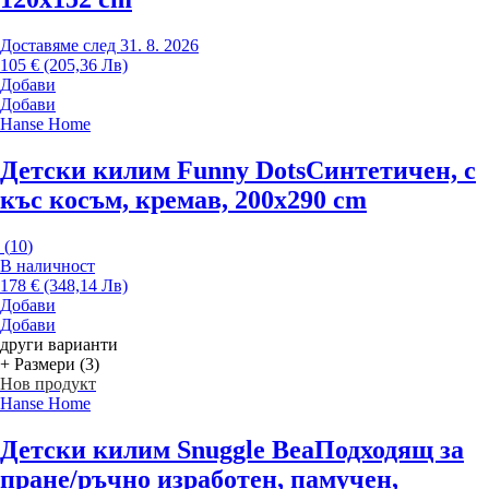
Доставяме след 31. 8. 2026
105 € (205,36 Лв)
Добави
Добави
Hanse Home
Детски килим Funny Dots
Синтетичен, с
къс косъм, кремав, 200x290 cm
(
10
)
В наличност
178 € (348,14 Лв)
Добави
Добави
други варианти
+ Размери (3)
Нов продукт
Hanse Home
Детски килим Snuggle Bea
Подходящ за
пране/ръчно изработен, памучен,