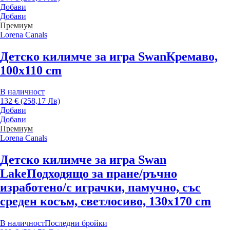
Добави
Добави
Премиум
Lorena Canals
Детско килимче за игра Swan
Кремаво,
100x110 cm
В наличност
132 € (258,17 Лв)
Добави
Добави
Премиум
Lorena Canals
Детско килимче за игра Swan
Lake
Подходящо за пране/ръчно
изработено/с играчки, памучно, със
среден косъм, светлосиво, 130x170 cm
В наличност
Последни бройки