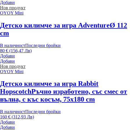
Добави
Нов продукт
OYOY Mini
Детско килимче за игра Adventure
Ø 112
cm
В наличност
Последни бройки
80 € (156,47 Лв)
Добави
Добави
Нов продукт
OYOY Mini
Детско килимче за игра Rabbit
Hopscotch
Ръчно изработено, със смес от
вълна, с къс косъм, 75x180 cm
В наличност
Последни бройки
160 € (312,93 Лв)
Добави
Добави