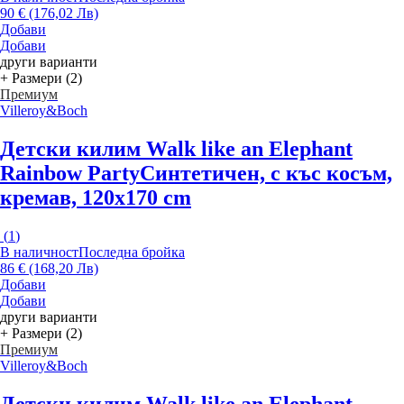
90 € (176,02 Лв)
Добави
Добави
други варианти
+ Размери (2)
Премиум
Villeroy&Boch
Детски килим Walk like an Elephant
Rainbow Party
Синтетичен, с къс косъм,
кремав, 120x170 cm
(
1
)
В наличност
Последна бройка
86 € (168,20 Лв)
Добави
Добави
други варианти
+ Размери (2)
Премиум
Villeroy&Boch
Детски килим Walk like an Elephant