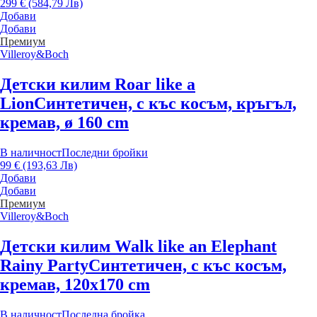
299 € (584,79 Лв)
Добави
Добави
Премиум
Villeroy&Boch
Детски килим Roar like a
Lion
Синтетичен, с къс косъм, кръгъл,
кремав, ø 160 cm
В наличност
Последни бройки
99 € (193,63 Лв)
Добави
Добави
Премиум
Villeroy&Boch
Детски килим Walk like an Elephant
Rainy Party
Синтетичен, с къс косъм,
кремав, 120x170 cm
В наличност
Последна бройка