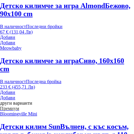
Детско килимче за игра Almond
Бежово,
90x100 cm
В наличност
Последни бройки
67 € (131,04 Лв)
Добави
Добави
Meowbaby
Детско килимче за игра
Сиво, 160x160
cm
В наличност
Последна бройка
233 € (455,71 Лв)
Добави
Добави
други варианти
Премиум
Bloomingville Mini
Детски килим Sun
Вълнен, с къс косъм,