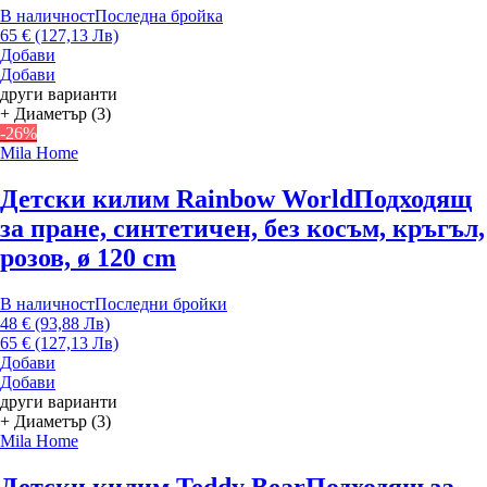
В наличност
Последна бройка
65 € (127,13 Лв)
Добави
Добави
други варианти
+ Диаметър (3)
-26%
Mila Home
Детски килим Rainbow World
Подходящ
за пране, синтетичен, без косъм, кръгъл,
розов, ø 120 cm
В наличност
Последни бройки
48 € (93,88 Лв)
65 € (127,13 Лв)
Добави
Добави
други варианти
+ Диаметър (3)
Mila Home
Детски килим Teddy Bear
Подходящ за