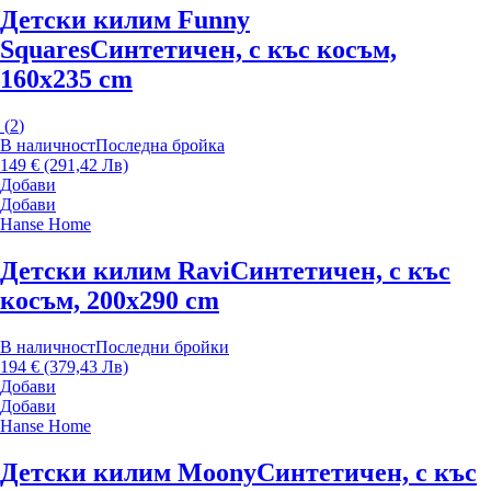
Детски килим Funny
Squares
Синтетичен, с къс косъм,
160x235 cm
(
2
)
В наличност
Последна бройка
149 € (291,42 Лв)
Добави
Добави
Hanse Home
Детски килим Ravi
Синтетичен, с къс
косъм, 200x290 cm
В наличност
Последни бройки
194 € (379,43 Лв)
Добави
Добави
Hanse Home
Детски килим Moony
Синтетичен, с къс