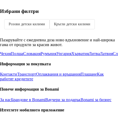
Избрани филтри
Розови детски килими
Кръгли детски килими
Пазарувайте с ежедневна доза ново вдъхновение и най-широка
гама от продукти за красив живот.
Чехия
Полша
Словакия
Румъния
Унгария
Хърватия
Литва
Латвия
Сл
Информация за покупката
Контакти
Транспорт
Оплаквания и връщания
Плащане
Как
работят кредитите
Повече информация за Bonami
За нас
Брандове в Bonami
Ваучери за подарък
Bonami за бизнес
Изтеглете мобилното приложение