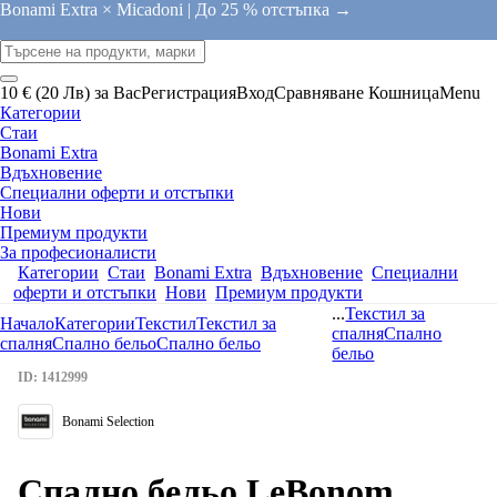
Bonami Extra × Micadoni |
До 25 % отстъпка →
10 € (20 Лв) за Вас
Регистрация
Вход
Сравняване
Кошница
Menu
Категории
Стаи
Bonami Extra
Вдъхновение
Специални оферти и отстъпки
Нови
Премиум продукти
За професионалисти
Категории
Стаи
Bonami Extra
Вдъхновение
Специални
оферти и отстъпки
Нови
Премиум продукти
...
Текстил за
Начало
Категории
Текстил
Текстил за
спалня
Спално
спалня
Спално бельо
Спално бельо
бельо
ID: 1412999
Bonami Selection
Спално бельо LeBonom