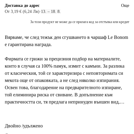
Доставка до адрес
Още
От 3,19 € (6,24 Лв)
·
13. – 18. 8.
За този продукт не може да се прилага код за отстъпка или кредит
Вярваме, че след тежък ден сгушването в чаршаф Le Bonom
е гарантирана награда.
Фирмата се грижи за прецизния подбор на материалите,
които в случая са 100% памук, измит с камъни. За разлика
от класическия, той се характеризира с неповторимата си
мекота още от опаковката, а не след няколко изпирания.
Освен това, благодарение на предварителното изпиране,
той елиминира риска от свиване. В допълнение към
практичността си, тя предлага непринуден външен вид,
който ще внесе непринудена елегантност във всяка спалня.
Размерът на спалното бельо е базиран на чешките
Двойно /удължено
стандарти, при които не трябва да се пропуска удължената