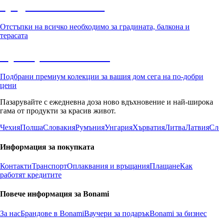
Градина с отстъпка
Отстъпки на всичко необходимо за градината, балкона и
терасата
Премиум с отстъпка
Подбрани премиум колекции за вашия дом сега на по-добри
цени
Пазарувайте с ежедневна доза ново вдъхновение и най-широка
гама от продукти за красив живот.
Чехия
Полша
Словакия
Румъния
Унгария
Хърватия
Литва
Латвия
Сл
Информация за покупката
Контакти
Транспорт
Оплаквания и връщания
Плащане
Как
работят кредитите
Повече информация за Bonami
За нас
Брандове в Bonami
Ваучери за подарък
Bonami за бизнес