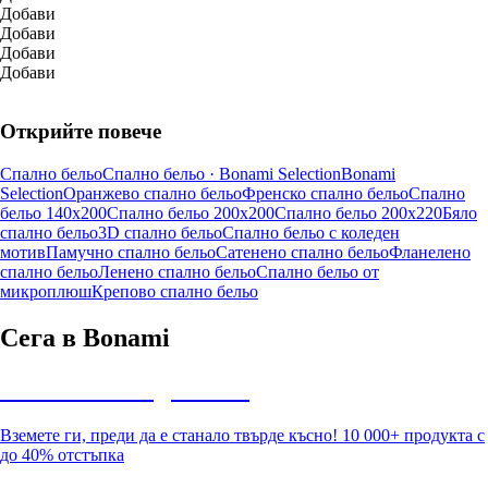
Добави
Добави
Добави
Добави
Открийте повече
Спално бельо
Спално бельо · Bonami Selection
Bonami
Selection
Оранжево спално бельо
Френско спално бельо
Спално
бельо 140x200
Спално бельо 200x200
Спално бельо 200x220
Бяло
спално бельо
3D спално бельо
Спално бельо с коледен
мотив
Памучно спално бельо
Сатенено спално бельо
Фланелено
спално бельо
Ленено спално бельо
Спално бельо от
микроплюш
Крепово спално бельо
Сега в Bonami
Summer Sale до -40%
Вземете ги, преди да е станало твърде късно! 10 000+ продукта с
до 40% отстъпка