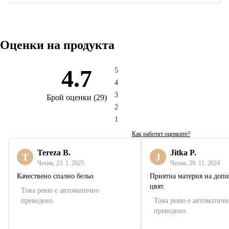
Оценки на продукта
4.7
5
4
3
Брой оценки
(
29
)
2
1
Как работят оценките?
Tereza B.
Jitka P.
T
J
Чехия
,
23. 1. 2025
Чехия
,
29. 11. 2024
Качествено спално бельо
Приятна материя на допи
цвят.
Това ревю е автоматично
преведено.
Това ревю е автоматичн
преведено.