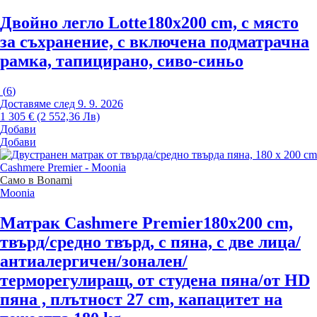
Двойно легло Lotte
180x200 cm, с място
за съхранение, с включена подматрачна
рамка, тапицирано, сиво-синьо
(
6
)
Доставяме след 9. 9. 2026
1 305 € (2 552,36 Лв)
Добави
Добави
Само в Bonami
Moonia
Матрак Cashmere Premier
180x200 cm,
твърд/средно твърд, с пяна, с две лица/
антиалергичен/зонален/
терморегулиращ, от студена пяна/от HD
пяна , плътност 27 cm, капацитет на