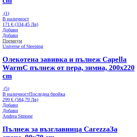
cm
(
1
)
В наличност
171 € (334,45 Лв)
Добави
Добави
Премиум
Universe of Sleeping
Олекотена завивка и пълнеж Capella
Warm
С пълнеж от пера, зимна, 200x220
cm
(
5
)
В наличност
Последна бройка
299 € (584,79 Лв)
Добави
Добави
Andrea Simone
Пълнеж за възглавница Carezza
За