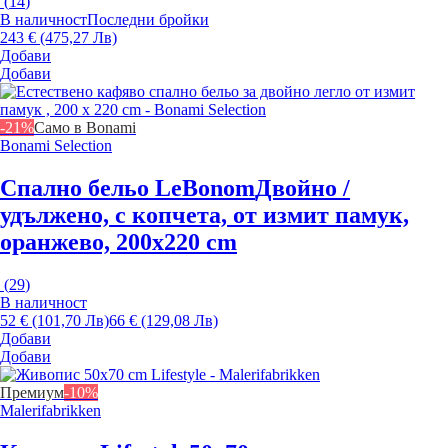
(
14
)
В наличност
Последни бройки
243 € (475,27 Лв)
Добави
Добави
-21%
Само в Bonami
Bonami Selection
Спално бельо LeBonom
Двойно /
удължено, с копчета, от измит памук,
оранжево, 200x220 cm
(
29
)
В наличност
52 € (101,70 Лв)
66 € (129,08 Лв)
Добави
Добави
Премиум
-10%
Malerifabrikken