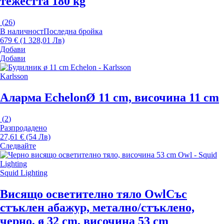
тежестта 180 kg
(
26
)
В наличност
Последна бройка
679 € (1 328,01 Лв)
Добави
Добави
Karlsson
Аларма Echelon
Ø 11 cm, височина 11 cm
(
2
)
Разпродадено
27,61 € (54 Лв)
Следвайте
Squid Lighting
Висящо осветително тяло Owl
Със
стъклен абажур, метално/стъклено,
черно, ø 32 cm, височина 53 cm