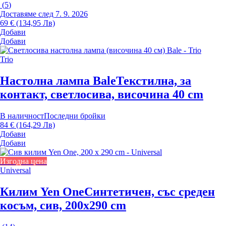
(
5
)
Доставяме след 7. 9. 2026
69 € (134,95 Лв)
Добави
Добави
Trio
Настолна лампа Bale
Текстилна, за
контакт, светлосива, височина 40 cm
В наличност
Последни бройки
84 € (164,29 Лв)
Добави
Добави
Изгодна цена
Universal
Килим Yen One
Синтетичен, със среден
косъм, сив, 200x290 cm