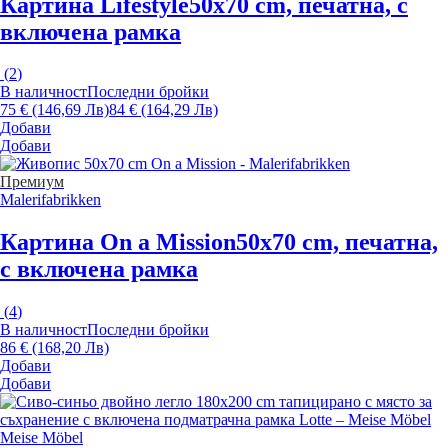
Картина Lifestyle
50x70 cm, печатна, с
включена рамка
(
2
)
В наличност
Последни бройки
75 € (146,69 Лв)
84 € (164,29 Лв)
Добави
Добави
Премиум
Malerifabrikken
Картина On a Mission
50x70 cm, печатна,
с включена рамка
(
4
)
В наличност
Последни бройки
86 € (168,20 Лв)
Добави
Добави
Meise Möbel