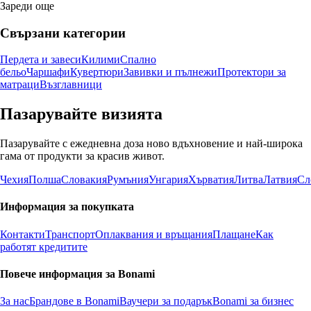
Зареди още
Свързани категории
Пердета и завеси
Килими
Спално
бельо
Чаршафи
Кувертюри
Завивки и пълнежи
Протектори за
матраци
Възглавници
Пазарувайте визията
Пазарувайте с ежедневна доза ново вдъхновение и най-широка
гама от продукти за красив живот.
Чехия
Полша
Словакия
Румъния
Унгария
Хърватия
Литва
Латвия
Сл
Информация за покупката
Контакти
Транспорт
Оплаквания и връщания
Плащане
Как
работят кредитите
Повече информация за Bonami
За нас
Брандове в Bonami
Ваучери за подарък
Bonami за бизнес