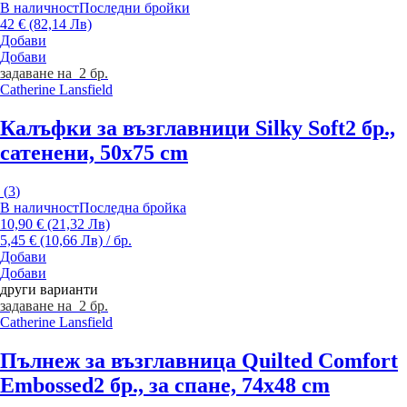
В наличност
Последни бройки
42 € (82,14 Лв)
Добави
Добави
задаване на 2 бр.
Catherine Lansfield
Калъфки за възглавници Silky Soft
2 бр.,
сатенени, 50x75 cm
(
3
)
В наличност
Последна бройка
10,90 € (21,32 Лв)
5,45 € (10,66 Лв) / бр.
Добави
Добави
други варианти
задаване на 2 бр.
Catherine Lansfield
Пълнеж за възглавница Quilted Comfort
Embossed
2 бр., за спане, 74x48 cm