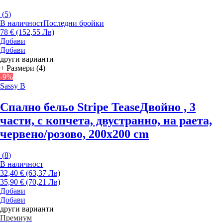
(
5
)
В наличност
Последни бройки
78 € (152,55 Лв)
Добави
Добави
други варианти
+ Размери (4)
-9%
Sassy B
Спално бельо Stripe Tease
Двойно , 3
части, с копчета, двустранно, на раета,
червено/розово, 200x200 cm
(
8
)
В наличност
32,40 € (63,37 Лв)
35,90 € (70,21 Лв)
Добави
Добави
други варианти
Премиум