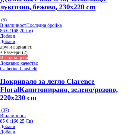
луксозно, бежово, 230x220 cm
(
5
)
В наличност
Последна бройка
86 € (168,20 Лв)
Добави
Добави
други варианти
+ Размери (2)
Изгодна цена
Доказано качество
Catherine Lansfield
Покривало за легло Clarence
Floral
Капитонирано, зелено/розово,
220x230 cm
(
37
)
В наличност
85 € (166,25 Лв)
Добави
Добави