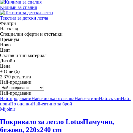
Килими за спалня
Текстил за детски легла
Филтри
На склад
Специални оферти и отстъпки
Премиум
Новo
Цвят
Състав и тип материал
Дизайн
Цена
+ Още (6)
2 370 резултата
Най-продавани
Най-продавани
Най-продавани
Най-висока отстъпка
Най-евтини
Най-скъпи
Най-
нови
По оценки
Най-евтино за брой
Mijolnir
Покривало за легло Lotus
Памучно,
бежово, 220x240 cm