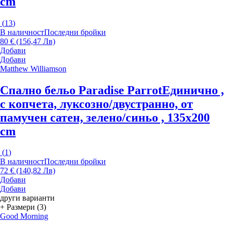
cm
(
13
)
В наличност
Последни бройки
80 € (156,47 Лв)
Добави
Добави
Matthew Williamson
Спално бельо Paradise Parrot
Единично ,
с копчета, луксозно/двустранно, от
памучен сатен, зелено/синьо , 135x200
cm
(
1
)
В наличност
Последни бройки
72 € (140,82 Лв)
Добави
Добави
други варианти
+ Размери (3)
Good Morning