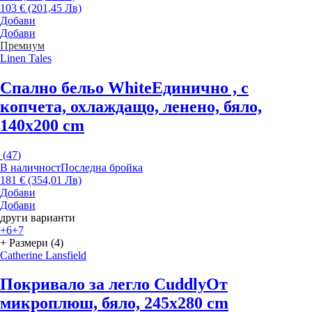
103 € (201,45 Лв)
Добави
Добави
Премиум
Linen Tales
Спално бельо White
Единично , с
копчета, охлаждащо, ленено, бяло,
140x200 cm
(
47
)
В наличност
Последна бройка
181 € (354,01 Лв)
Добави
Добави
други варианти
+6
+7
+ Размери (4)
Catherine Lansfield
Покривало за легло Cuddly
От
микроплюш, бяло, 245x280 cm