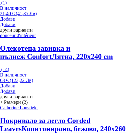
(
1
)
В наличност
21,40 € (41,85 Лв)
Добави
Добави
други варианти
douceur d'intérieur
Олекотена завивка и
пълнеж Confort
Лятна, 220x240 cm
(
14
)
В наличност
63 € (123,22 Лв)
Добави
Добави
други варианти
+ Размери (2)
Catherine Lansfield
Покривало за легло Corded
Leaves
Капитонирано, бежово, 240x260