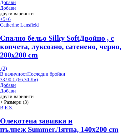
Добави
Добави
други варианти
+5
+6
Catherine Lansfield
Спално бельо Silky Soft
Двойно , с
копчета, луксозно, сатенено, черно,
200x200 cm
(
2
)
В наличност
Последни бройки
33,90 € (66,30 Лв)
Добави
Добави
други варианти
+ Размери (3)
B.E.S.
Олекотена завивка и
пълнеж Summer
Лятна, 140x200 cm