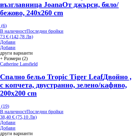
възглавница Joana
От джърси, бяло/
бежово, 240x260 cm
(
6
)
В наличност
Последни бройки
73 € (142,78 Лв)
Добави
Добави
други варианти
+ Размери (2)
Catherine Lansfield
Спално бельо Tropic Tiger Leaf
Двойно ,
с копчета, двустранно, зелено/кафяво,
200x200 cm
(
19
)
В наличност
Последни бройки
38,40 € (75,10 Лв)
Добави
Добави
други варианти