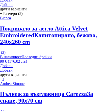
Добави
Добави
други варианти
+ Размери (2)
Bianca
Покривало за легло Attica Velvet
Embroidered
Капитонирано, бежово,
240x260 cm
(
2
)
В наличност
Последни бройки
90 € (176,02 Лв)
Добави
Добави
други варианти
+2
Andrea Simone
Пълнеж за възглавница Carezza
За
спане, 90x70 cm