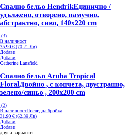
Спално бельо Hendrik
Единично /
удължено, отворено, памучно,
абстрактно, сиво, 140x220 cm
(
3
)
В наличност
35,90 € (70,21 Лв)
Добави
Добави
Catherine Lansfield
Спално бельо Aruba Tropical
Floral
Двойно , с копчета, двустранно,
зелено/синьо , 200x200 cm
(
2
)
В наличност
Последна бройка
31,90 € (62,39 Лв)
Добави
Добави
други варианти