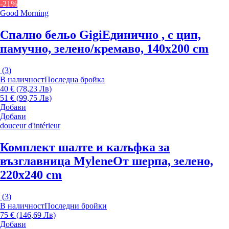
-21%
Good Morning
Спално бельо Gigi
Единично , с цип,
памучно, зелено/кремаво, 140x200 cm
(
3
)
В наличност
Последна бройка
40 € (78,23 Лв)
51 € (99,75 Лв)
Добави
Добави
douceur d'intérieur
Комплект шалте и калъфка за
възглавница Mylene
От шерпа, зелено,
220x240 cm
(
3
)
В наличност
Последни бройки
75 € (146,69 Лв)
Добави