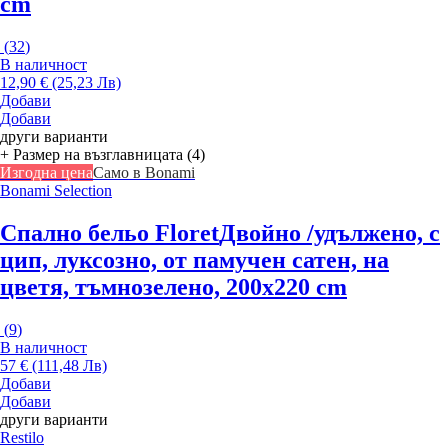
cm
(
32
)
В наличност
12,90 € (25,23 Лв)
Добави
Добави
други варианти
+ Размер на възглавницата (4)
Изгодна цена
Само в Bonami
Bonami Selection
Спално бельо Floret
Двойно /удължено, с
цип, луксозно, от памучен сатен, на
цветя, тъмнозелено, 200x220 cm
(
9
)
В наличност
57 € (111,48 Лв)
Добави
Добави
други варианти
Restilo