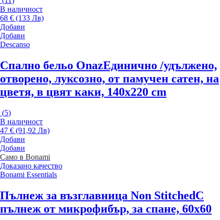
(
11
)
В наличност
68 € (133 Лв)
Добави
Добави
Descanso
Спално бельо Onaz
Единично /удължено,
отворено, луксозно, от памучен сатен, на
цветя, в цвят каки, 140x220 cm
(
5
)
В наличност
47 € (91,92 Лв)
Добави
Добави
Само в Bonami
Доказано качество
Bonami Essentials
Пълнеж за възглавница Non Stitched
С
пълнеж от микрофибър, за спане, 60x60