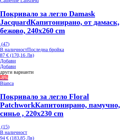
Catherine Lansfield
Покривало за легло Damask
Jacquard
Капитонирано, от дамаск,
бежово, 240x260 cm
(
47
)
В наличност
Последна бройка
87 € (170,16 Лв)
Добави
Добави
други варианти
-8%
Bianca
Покривало за легло Floral
Patchwork
Капитонирано, памучно,
синьо , 220x230 cm
(
15
)
В наличност
94 € (183,85 Лв)