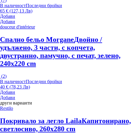
(
7
)
В наличност
Последни бройки
65 € (127,13 Лв)
Добави
Добави
douceur d'intérieur
Спално бельо Morgane
Двойно /
удължено, 3 части, с копчета,
двустранно, памучно, с печат, зелено,
240x220 cm
(
2
)
В наличност
Последни бройки
40 € (78,23 Лв)
Добави
Добави
други варианти
Restilo
Покривало за легло Laila
Капитонирано,
светлосиво, 260x280 cm