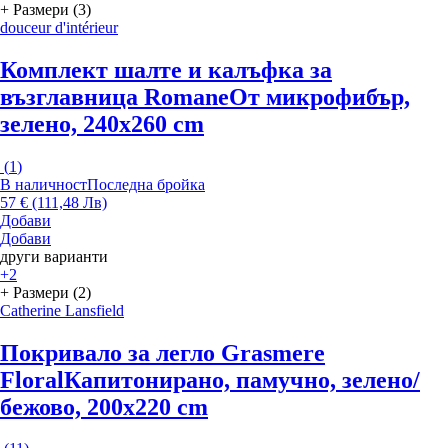
+ Размери (3)
douceur d'intérieur
Комплект шалте и калъфка за
възглавница Romane
От микрофибър,
зелено, 240x260 cm
(
1
)
В наличност
Последна бройка
57 € (111,48 Лв)
Добави
Добави
други варианти
+2
+ Размери (2)
Catherine Lansfield
Покривало за легло Grasmere
Floral
Капитонирано, памучно, зелено/
бежово, 200x220 cm