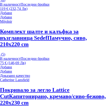
(
8
)
В наличност
Последни бройки
119 € (232,74 Лв)
Добави
Добави
Mijolnir
Комплект шалте и калъфка за
възглавница Sedef
Памучно, сиво,
210x220 cm
(
5
)
В наличност
Последни бройки
75 € (146,69 Лв)
Добави
Добави
Доказано качество
Catherine Lansfield
Покривало за легло Lattice
Cut
Капитонирано, кремаво/сиво-бежово,
220x230 cm