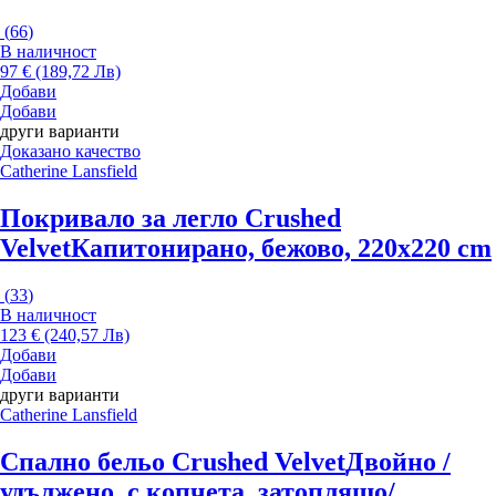
(
66
)
В наличност
97 € (189,72 Лв)
Добави
Добави
други варианти
Доказано качество
Catherine Lansfield
Покривало за легло Crushed
Velvet
Капитонирано, бежово, 220x220 cm
(
33
)
В наличност
123 € (240,57 Лв)
Добави
Добави
други варианти
Catherine Lansfield
Спално бельо Crushed Velvet
Двойно /
удължено, с копчета, затоплящо/