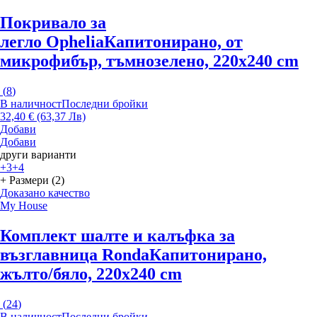
Покривало за
легло Ophelia
Капитонирано, от
микрофибър, тъмнозелено, 220x240 cm
(
8
)
В наличност
Последни бройки
32,40 € (63,37 Лв)
Добави
Добави
други варианти
+3
+4
+ Размери (2)
Доказано качество
My House
Комплект шалте и калъфка за
възглавница Ronda
Капитонирано,
жълто/бяло, 220x240 cm
(
24
)
В наличност
Последни бройки