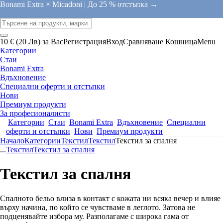
Bonami Extra × Micadoni |
До 25 % отстъпка →
10 € (20 Лв) за Вас
Регистрация
Вход
Сравняване
Кошница
Menu
Категории
Стаи
Bonami Extra
Вдъхновение
Специални оферти и отстъпки
Нови
Премиум продукти
За професионалисти
Категории
Стаи
Bonami Extra
Вдъхновение
Специални
оферти и отстъпки
Нови
Премиум продукти
Начало
Категории
Текстил
Текстил
Текстил за спалня
...
Текстил
Текстил за спалня
Текстил за спалня
Спалното бельо влиза в контакт с кожата ни всяка вечер и влияе
върху начина, по който се чувстваме в леглото. Затова не
подценявайте избора му. Разполагаме с широка гама от