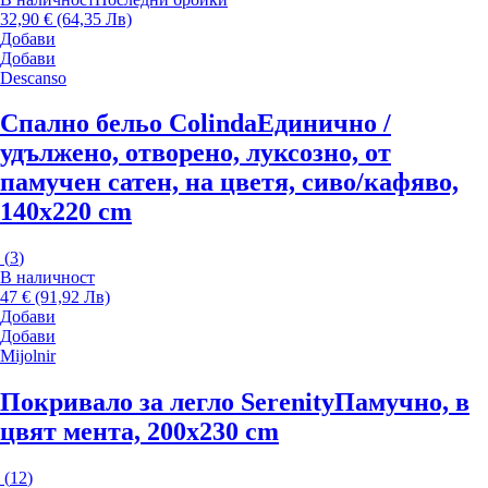
32,90 € (64,35 Лв)
Добави
Добави
Descanso
Спално бельо Colinda
Единично /
удължено, отворено, луксозно, от
памучен сатен, на цветя, сиво/кафяво,
140x220 cm
(
3
)
В наличност
47 € (91,92 Лв)
Добави
Добави
Mijolnir
Покривало за легло Serenity
Памучно, в
цвят мента, 200x230 cm
(
12
)