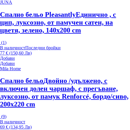
JUNA
Спално бельо Pleasantly
Единично , с
цип, луксозно, от памучен сатен, на
цветя, зелено, 140x200 cm
(
1
)
В наличност
Последни бройки
77 € (150,60 Лв)
Добави
Добави
Mila Home
Спално бельо
Двойно /удължено, с
включен долен чаршаф, с прегъване,
луксозно, от памук Renforcé, бордо/сиво,
200x220 cm
(
9
)
В наличност
69 € (134,95 Лв)