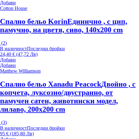
Добави
Cotton House
Спално бельо Korin
Единично , с цип,
памучно, на цветя, сиво, 140x200 cm
(
2
)
В наличност
Последни бройки
24,40 € (47,72 Лв)
Добави
Добави
Matthew Williamson
Спално бельо Xanadu Peacock
Двойно , с
копчета, луксозно/двустранно, от
памучен сатен, животински модел,
лилаво, 200x200 cm
(
3
)
В наличност
Последни бройки
95 € (185,80 Лв)