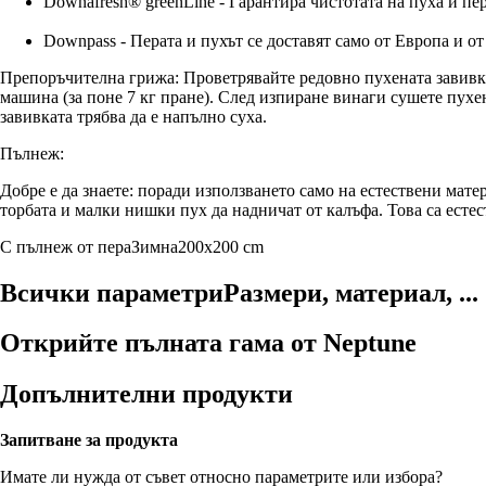
Downafresh® greenLine - Гарантира чистотата на пуха и пе
Downpass - Перата и пухът се доставят само от Европа и о
Препоръчителна грижа: Проветрявайте редовно пухената завивка
машина (за поне 7 кг пране). След изпиране винаги сушете пухен
завивката трябва да е напълно суха.
Пълнеж:
Добре е да знаете: поради използването само на естествени мате
торбата и малки нишки пух да надничат от калъфа. Това са естес
С пълнеж от пера
Зимна
200x200 cm
Всички параметри
Размери, материал, ...
Открийте пълната гама от Neptune
Допълнителни продукти
Запитване за продукта
Имате ли нужда от съвет относно параметрите или избора?