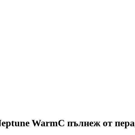
Neptune Warm
С пълнеж от пера