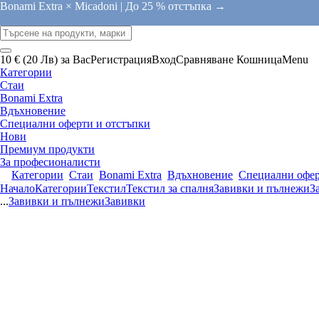
Bonami Extra × Micadoni |
До 25 % отстъпка →
10 € (20 Лв) за Вас
Регистрация
Вход
Сравняване
Кошница
Menu
Категории
Стаи
Bonami Extra
Вдъхновение
Специални оферти и отстъпки
Нови
Премиум продукти
За професионалисти
Категории
Стаи
Bonami Extra
Вдъхновение
Специални офер
Начало
Категории
Текстил
Текстил за спалня
Завивки и пълнежи
З
...
Завивки и пълнежи
Завивки