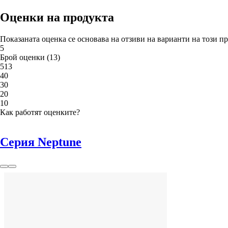
Оценки на продукта
Показаната оценка се основава на отзиви на варианти на този пр
5
Брой оценки
(
13
)
5
13
4
0
3
0
2
0
1
0
Как работят оценките?
Серия Neptune