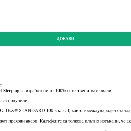
ДОБАВИ
т
f Sleeping са изработени от 100% естествени материали.
о са получили:
TEX® STANDARD 100 в клас I, което е международен стандарт 
ржат прахови акари. Калъфките са толкова плътно изтъкани, че ак