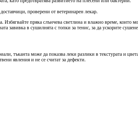
рата, като предотвратява развитието на плесени или бактерии.
т доставчици, проверени от ветеринарен лекар.
. Избягвайте пряка слънчева светлина и влажно време, които мо
ата завивка в сушилнята с топки за тенис, за да ускорите сушене
риали, тъканта може да показва леки разлики в текстурата и цвет
твени явления и не се считат за дефекти.