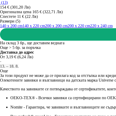
(
13
)
154 € (301,20 Лв)
Оригинална цена
165 € (322,71 Лв)
Спестете 11 € (22 Лв)
Размери (5)
140 x 200 cm
140 x 220 cm
200 x 200 cm
200 x 220 cm
220 x 240 cm
На склад 3 бр., ще доставим веднага
Още > 5 бр. за поръчка
Доставка до адрес
От 3,19 € (6,24 Лв)
·
13. – 18. 8.
Още
За този продукт не може да се прилага код за отстъпка или креди
Олекотените завивки и възглавници на датската марка Universe o
Качеството на завивките се потвърждава от сертификатите, коит
OEKO-TEX® - Всички завивки са сертифицирани по OEKO-
Nomite - Гарантира, че завивките и възглавниците не съдъ