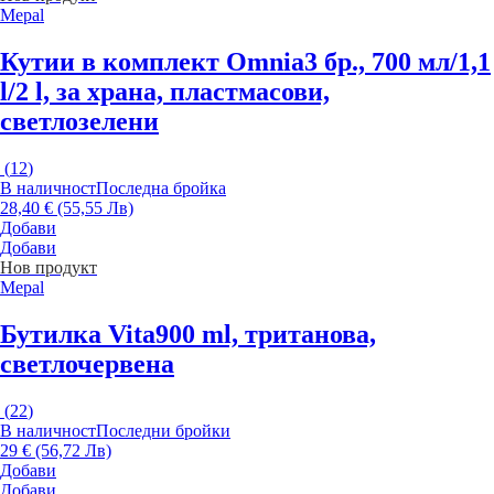
Mepal
Кутии в комплект Omnia
3 бр., 700 мл/1,1
l/2 l, за храна, пластмасови,
светлозелени
(
12
)
В наличност
Последна бройка
28,40 € (55,55 Лв)
Добави
Добави
Нов продукт
Mepal
Бутилка Vita
900 ml, тританова,
светлочервена
(
22
)
В наличност
Последни бройки
29 € (56,72 Лв)
Добави
Добави