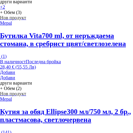
други варианти
+2
+ Обем (3)
Нов продукт
Mepal
Бутилка Vita
700 ml, от неръждаема
стомана, в сребрист цвят/светлозелена
(
1
)
В наличност
Последна бройка
28,40 € (55,55 Лв)
Добави
Добави
други варианти
+ Обем (2)
Нов продукт
Mepal
Кутия за обяд Ellipse
300 мл/750 мл, 2 бр.,
пластмасова, светлочервена
(
141
)