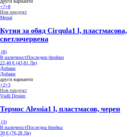
други варианти
+7
+8
Нов продукт
Mepal
Кутия за обяд Cirqula
1 l, пластмасова,
светлочервена
(
8
)
В наличност
Последни бройки
22,40 € (43,81 Лв)
Добави
Добави
други варианти
+2
+3
Нов продукт
Vialli Design
Термос Alessia
1 l, пластмасов, черен
(
3
)
В наличност
Последна бройка
39 € (76,28 Лв)