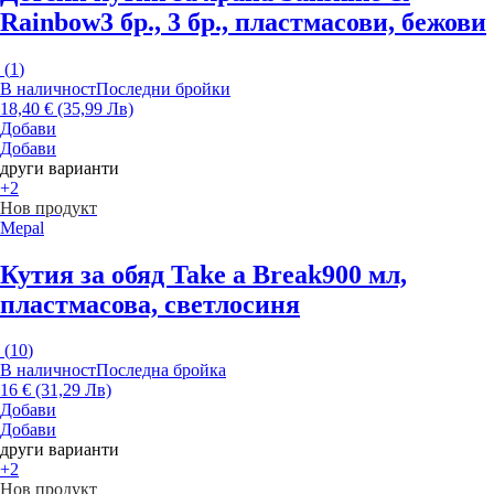
Rainbow
3 бр., 3 бр., пластмасови, бежови
(
1
)
В наличност
Последни бройки
18,40 € (35,99 Лв)
Добави
Добави
други варианти
+2
Нов продукт
Mepal
Кутия за обяд Take a Break
900 мл,
пластмасова, светлосиня
(
10
)
В наличност
Последна бройка
16 € (31,29 Лв)
Добави
Добави
други варианти
+2
Нов продукт