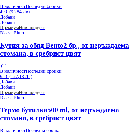
В наличност
Последни бройки
49 € (95,84 Лв)
Добави
Добави
Премиум
Нов продукт
Black+Blum
Кутия за обяд Bento
2 бр., от неръждаема
стомана, в сребрист цвят
(
1
)
В наличност
Последни бройки
65 € (127,13 Лв)
Добави
Добави
Премиум
Нов продукт
Black+Blum
Термо бутилка
500 ml, от неръждаема
стомана, в сребрист цвят
В наличност
Последна бройка