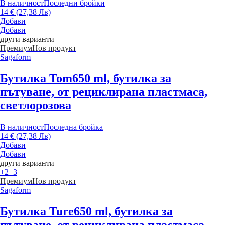
В наличност
Последни бройки
14 € (27,38 Лв)
Добави
Добави
други варианти
Премиум
Нов продукт
Sagaform
Бутилка Tom
650 ml, бутилка за
пътуване, от рециклирана пластмаса,
светлорозова
В наличност
Последна бройка
14 € (27,38 Лв)
Добави
Добави
други варианти
+2
+3
Премиум
Нов продукт
Sagaform
Бутилка Ture
650 ml, бутилка за
пътуване, от рециклирана пластмаса,