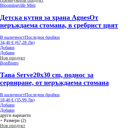
Премиум
Нов продукт
Bloomingville Mini
Детска кутия за храна Agnes
От
неръждаема стомана, в сребрист цвят
В наличност
Последни бройки
34,40 € (67,28 Лв)
Добави
Добави
Нов продукт
BonBistro
Тава Serve
20x30 cm, поднос за
сервиране, от неръждаема стомана
В наличност
Последни бройки
18,40 € (35,99 Лв)
Добави
Добави
други варианти
+ Размери (2)
Нов продукт