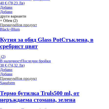
40 € (78,23 Лв)
Добави
Добави
други варианти
+ Обем (2)
Премиум
Нов продукт
Black+Blum
Кутия за обяд Glass Pot
Стъклена, в
сребрист цвят
(
2
)
В наличност
Последни бройки
38 € (74,32 Лв)
Добави
Добави
Премиум
Нов продукт
Sagaform
Термо бутилка Truls
500 ml, от
неръждаема стомана, зелена