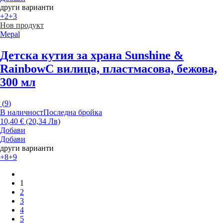
други варианти
+2
+3
Нов продукт
Mepal
Детска кутия за храна Sunshine &
Rainbow
С вилица, пластмасова, бежова,
300 мл
(
9
)
В наличност
Последна бройка
10,40 € (20,34 Лв)
Добави
Добави
други варианти
+8
+9
1
2
3
4
5