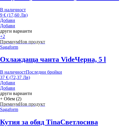
В наличност
9 € (17,60 Лв)
Добави
Добави
други варианти
+2
Премиум
Нов продукт
Sagaform
Охлаждаща чанта Vide
Черна, 5 l
В наличност
Последни бройки
37 € (72,37 Лв)
Добави
Добави
други варианти
+ Обем (2)
Премиум
Нов продукт
Sagaform
Кутия за обяд Tina
Светлосива