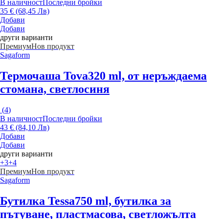
В наличност
Последни бройки
35 € (68,45 Лв)
Добави
Добави
други варианти
Премиум
Нов продукт
Sagaform
Термочаша Tova
320 ml, от неръждаема
стомана, светлосиня
(
4
)
В наличност
Последни бройки
43 € (84,10 Лв)
Добави
Добави
други варианти
+3
+4
Премиум
Нов продукт
Sagaform
Бутилка Tessa
750 ml, бутилка за
пътуване, пластмасова, светложълта