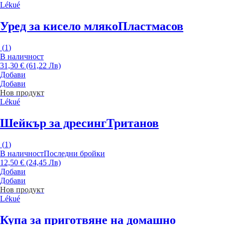
Lékué
Уред за кисело мляко
Пластмасов
(
1
)
В наличност
31,30 € (61,22 Лв)
Добави
Добави
Нов продукт
Lékué
Шейкър за дресинг
Тританов
(
1
)
В наличност
Последни бройки
12,50 € (24,45 Лв)
Добави
Добави
Нов продукт
Lékué
Купа за приготвяне на домашно