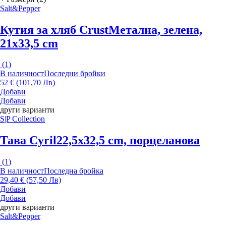
Salt&Pepper
Кутия за хляб Crust
Метална, зелена,
21x33,5 cm
(
1
)
В наличност
Последни бройки
52 € (101,70 Лв)
Добави
Добави
други варианти
S|P Collection
Тава Cyril
22,5x32,5 cm, порцеланова
(
1
)
В наличност
Последна бройка
29,40 € (57,50 Лв)
Добави
Добави
други варианти
Salt&Pepper