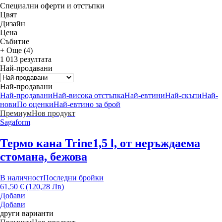
Специални оферти и отстъпки
Цвят
Дизайн
Цена
Събитие
+ Още (4)
1 013 резултата
Най-продавани
Най-продавани
Най-продавани
Най-висока отстъпка
Най-евтини
Най-скъпи
Най-
нови
По оценки
Най-евтино за брой
Премиум
Нов продукт
Sagaform
Термо кана Trine
1,5 l, от неръждаема
стомана, бежова
В наличност
Последни бройки
61,50 € (120,28 Лв)
Добави
Добави
други варианти