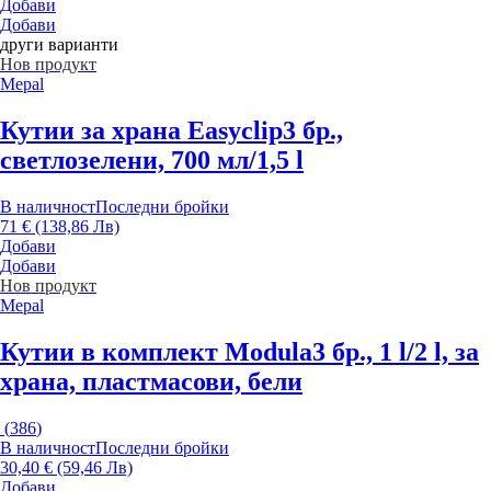
Добави
Добави
други варианти
Нов продукт
Mepal
Кутии за храна Easyclip
3 бр.,
светлозелени, 700 мл/1,5 l
В наличност
Последни бройки
71 € (138,86 Лв)
Добави
Добави
Нов продукт
Mepal
Кутии в комплект Modula
3 бр., 1 l/2 l, за
храна, пластмасови, бели
(
386
)
В наличност
Последни бройки
30,40 € (59,46 Лв)
Добави