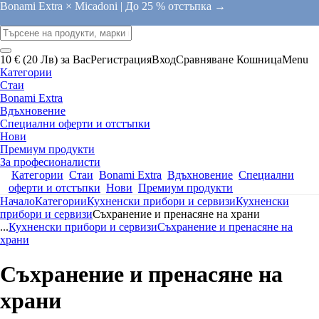
Bonami Extra × Micadoni |
До 25 % отстъпка →
10 € (20 Лв) за Вас
Регистрация
Вход
Сравняване
Кошница
Menu
Категории
Стаи
Bonami Extra
Вдъхновение
Специални оферти и отстъпки
Нови
Премиум продукти
За професионалисти
Категории
Стаи
Bonami Extra
Вдъхновение
Специални
оферти и отстъпки
Нови
Премиум продукти
Начало
Категории
Кухненски прибори и сервизи
Кухненски
прибори и сервизи
Съхранение и пренасяне на храни
...
Кухненски прибори и сервизи
Съхранение и пренасяне на
храни
Съхранение и пренасяне на
храни