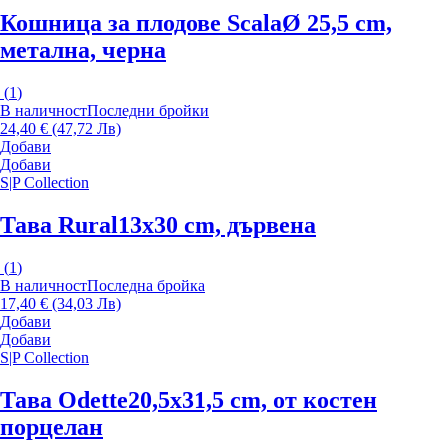
Кошница за плодове Scala
Ø 25,5 cm,
метална, черна
(
1
)
В наличност
Последни бройки
24,40 € (47,72 Лв)
Добави
Добави
S|P Collection
Тава Rural
13x30 cm, дървена
(
1
)
В наличност
Последна бройка
17,40 € (34,03 Лв)
Добави
Добави
S|P Collection
Тава Odette
20,5x31,5 cm, от костен
порцелан