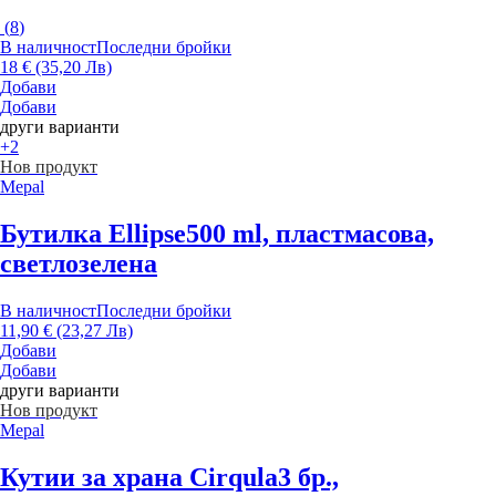
(
8
)
В наличност
Последни бройки
18 € (35,20 Лв)
Добави
Добави
други варианти
+2
Нов продукт
Mepal
Бутилка Ellipse
500 ml, пластмасова,
светлозелена
В наличност
Последни бройки
11,90 € (23,27 Лв)
Добави
Добави
други варианти
Нов продукт
Mepal
Кутии за храна Cirqula
3 бр.,