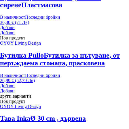
сирене
Пластмасова
В наличност
Последни бройки
36,30 € (71 Лв)
Добави
Добави
Нов продукт
OYOY Living Design
Бутилка Pullo
Бутилка за пътуване, от
неръждаема стомана, прасковена
В наличност
Последни бройки
26,99 € (52,79 Лв)
Добави
Добави
други варианти
Нов продукт
OYOY Living Design
Тава Inka
Ø 30 cm , дървена