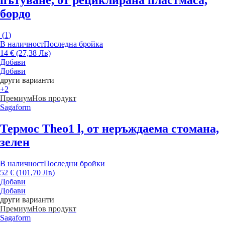
бордо
(
1
)
В наличност
Последна бройка
14 € (27,38 Лв)
Добави
Добави
други варианти
+2
Премиум
Нов продукт
Sagaform
Термос Theo
1 l, от неръждаема стомана,
зелен
В наличност
Последни бройки
52 € (101,70 Лв)
Добави
Добави
други варианти
Премиум
Нов продукт
Sagaform