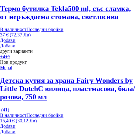
Термо бутилка Tekla
500 ml, със сламка,
от неръждаема стомана, светлосива
В наличност
Последни бройки
37 € (72,37 Лв)
Добави
Добави
други варианти
+4
+5
Нов продукт
Mepal
Детска кутия за храна Fairy Wonders by
Little Dutch
С вилица, пластмасова, бяла/
розова, 750 мл
(
41
)
В наличност
Последни бройки
15,40 € (30,12 Лв)
Добави
Добави