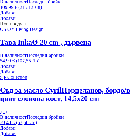
В наличност
Последна бройка
109,99 € (215,12 Лв)
Добави
Добави
Нов продукт
OYOY Living Design
Тава Inka
Ø 20 cm , дървена
В наличност
Последни бройки
54,99 € (107,55 Лв)
Добави
Добави
S|P Collection
Съд за масло Cyril
Порцеланов, бордо/в
цвят слонова кост, 14,5x20 cm
(
1
)
В наличност
Последни бройки
29,40 € (57,50 Лв)
Добави
Добави