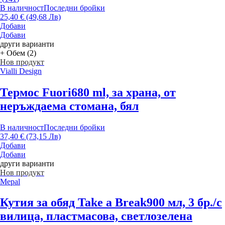
В наличност
Последни бройки
25,40 € (49,68 Лв)
Добави
Добави
други варианти
+ Обем (2)
Нов продукт
Vialli Design
Термос Fuori
680 ml, за храна, от
неръждаема стомана, бял
В наличност
Последни бройки
37,40 € (73,15 Лв)
Добави
Добави
други варианти
Нов продукт
Mepal
Кутия за обяд Take a Break
900 мл, 3 бр./с
вилица, пластмасова, светлозелена