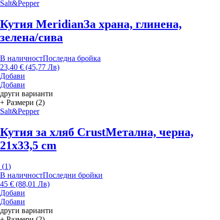
Salt&Pepper
Кутия Meridian
За храна, глинена,
зелена/сива
В наличност
Последна бройка
23,40 € (45,77 Лв)
Добави
Добави
други варианти
+ Размери (2)
Salt&Pepper
Кутия за хляб Crust
Метална, черна,
21x33,5 cm
(
1
)
В наличност
Последни бройки
45 € (88,01 Лв)
Добави
Добави
други варианти
+ Размери (2)