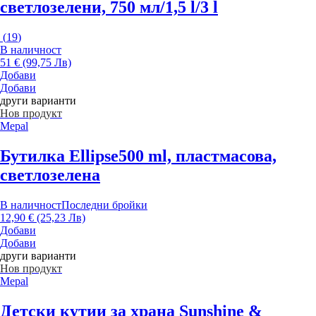
светлозелени, 750 мл/1,5 l/3 l
(
19
)
В наличност
51 € (99,75 Лв)
Добави
Добави
други варианти
Нов продукт
Mepal
Бутилка Ellipse
500 ml, пластмасова,
светлозелена
В наличност
Последни бройки
12,90 € (25,23 Лв)
Добави
Добави
други варианти
Нов продукт
Mepal
Детски кутии за храна Sunshine &