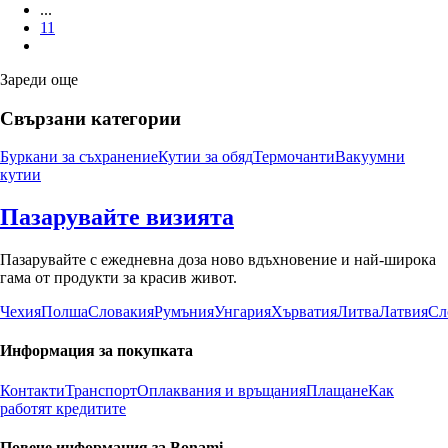
...
11
Зареди още
Свързани категории
Буркани за съхранение
Кутии за обяд
Термочанти
Вакуумни
кутии
Пазарувайте визията
Пазарувайте с ежедневна доза ново вдъхновение и най-широка
гама от продукти за красив живот.
Чехия
Полша
Словакия
Румъния
Унгария
Хърватия
Литва
Латвия
Сл
Информация за покупката
Контакти
Транспорт
Оплаквания и връщания
Плащане
Как
работят кредитите
Повече информация за Bonami