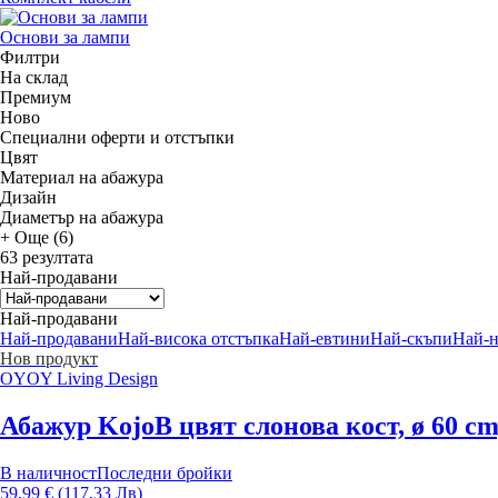
Основи за лампи
Филтри
На склад
Премиум
Новo
Специални оферти и отстъпки
Цвят
Материал на абажура
Дизайн
Диаметър на абажура
+ Още (6)
63 резултата
Най-продавани
Най-продавани
Най-продавани
Най-висока отстъпка
Най-евтини
Най-скъпи
Най-
Нов продукт
OYOY Living Design
Абажур Kojo
В цвят слонова кост, ø 60 c
В наличност
Последни бройки
59,99 € (117,33 Лв)