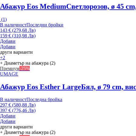
Абажур Eos Medium
Светлорозов, ø 45 cm
(
1
)
В наличност
Последни бройки
143 € (279,68 Лв)
159 € (310,98 Лв)
Добави
Добави
други варианти
+2
+ Диаметър на абажура (2)
Премиум
-25%
UMAGE
Абажур Eos Esther Large
Бял, ø 79 cm, ви
В наличност
Последна бройка
297 € (580,88 Лв)
397 € (776,46 Лв)
Добави
Добави
други варианти
+ Диаметър на абажура (2)