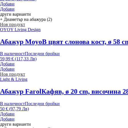
Добави
Добави
други варианти
+ Диаметър на абажура (2)
Нов продукт
OYOY Living Design
Абажур Moyo
В цвят слонова кост, ø 58 
В наличност
Последни бройки
59,99 € (117,33 Лв)
Добави
Добави
Нов продукт
Light & Living
Абажур Farol
Кафяв, ø 20 cm, височина 2
В наличност
Последни бройки
50 € (97,79 Лв)
Добави
Добави
други варианти