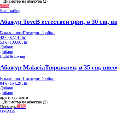
+ Диаметър на абажура (2)
-20%
Star Trading
Абажур Tove
В естествен цвят, ø 30 cm, 
В наличност
Последни бройки
42 € (82,14 Лв)
53 € (103,66 Лв)
Добави
Добави
Light & Living
Абажур Malacia
Тюркоазен, ø 35 cm, вис
В наличност
Последни бройки
84 € (164,29 Лв)
Добави
Добави
други варианти
+ Диаметър на абажура (2)
Премиум
-10%
UMAGE