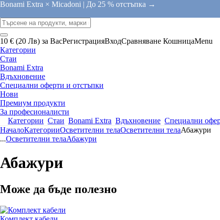
Bonami Extra × Micadoni |
До 25 % отстъпка →
10 € (20 Лв) за Вас
Регистрация
Вход
Сравняване
Кошница
Menu
Категории
Стаи
Bonami Extra
Вдъхновение
Специални оферти и отстъпки
Нови
Премиум продукти
За професионалисти
Категории
Стаи
Bonami Extra
Вдъхновение
Специални офер
Начало
Категории
Осветителни тела
Осветителни тела
Абажури
...
Осветителни тела
Абажури
Абажури
Може да бъде полезно
Комплект кабели