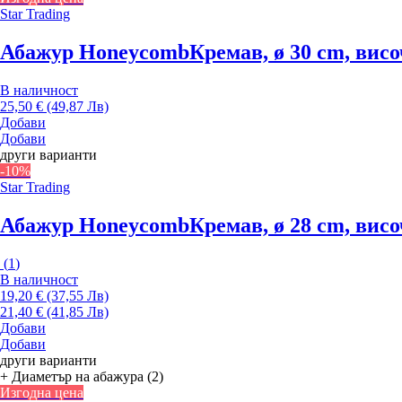
Star Trading
Абажур Honeycomb
Кремав, ø 30 cm, вис
В наличност
25,50 € (49,87 Лв)
Добави
Добави
други варианти
-10%
Star Trading
Абажур Honeycomb
Кремав, ø 28 cm, вис
(
1
)
В наличност
19,20 € (37,55 Лв)
21,40 € (41,85 Лв)
Добави
Добави
други варианти
+ Диаметър на абажура (2)
Изгодна цена