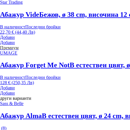
Star Trading
Абажур Vide
Бежов, ø 38 cm, височина 12
В наличност
Последни бройки
22,70 € (44,40 Лв)
Добави
Добави
Премиум
UMAGE
Абажур Forget Me Not
В естествен цвят, 
В наличност
Последни бройки
128 € (250,35 Лв)
Добави
Добави
други варианти
Sass & Belle
Абажур Alma
В естествен цвят, ø 24 cm, 
(
8
)