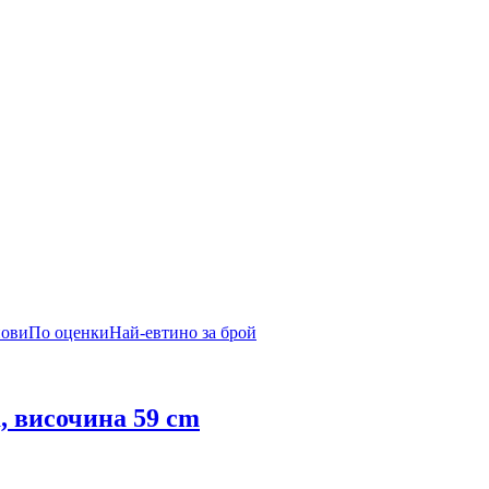
нови
По оценки
Най-евтино за брой
m, височина 59 cm