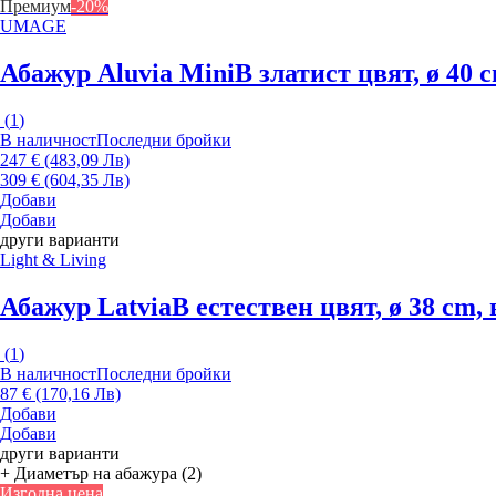
Премиум
-20%
UMAGE
Абажур Aluvia Mini
В златист цвят, ø 40 
(
1
)
В наличност
Последни бройки
247 € (483,09 Лв)
309 € (604,35 Лв)
Добави
Добави
други варианти
Light & Living
Абажур Latvia
В естествен цвят, ø 38 cm,
(
1
)
В наличност
Последни бройки
87 € (170,16 Лв)
Добави
Добави
други варианти
+ Диаметър на абажура (2)
Изгодна цена