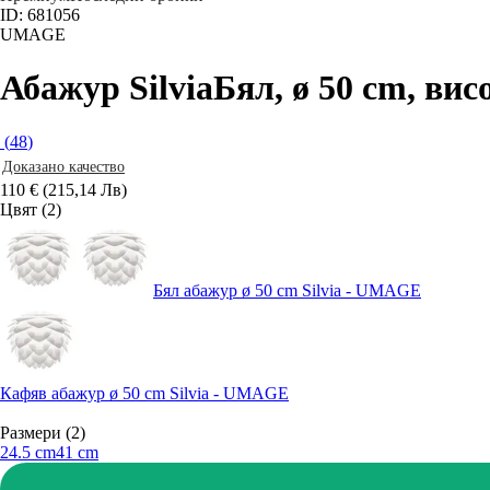
ID: 681056
UMAGE
Абажур Silvia
Бял, ø 50 cm, вис
(
48
)
Доказано качество
110 € (215,14 Лв)
Цвят (2)
Бял абажур ø 50 cm Silvia - UMAGE
Кафяв абажур ø 50 cm Silvia - UMAGE
Размери (2)
24.5 cm
41 cm