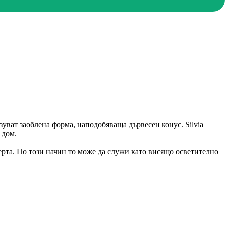
зуват заоблена форма, наподобяваща дървесен конус. Silvia
 дом.
ерта. По този начин то може да служи като висящо осветително