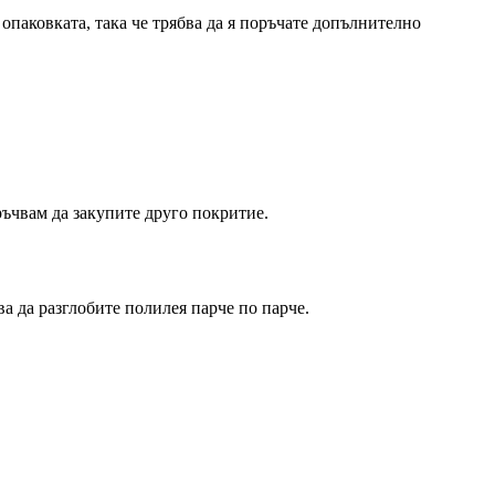
в опаковката, така че трябва да я поръчате допълнително
ръчвам да закупите друго покритие.
а да разглобите полилея парче по парче.