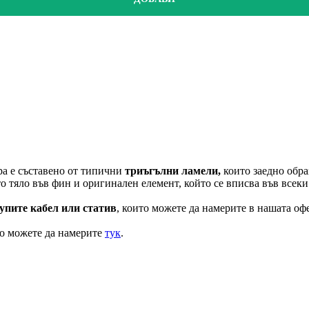
а е съставено от типични
триъгълни ламели,
които заедно обра
 тяло във фин и оригинален елемент, който се вписва във всеки
купите кабел или статив
, които можете да намерите в нашата оф
то можете да намерите
тук
.