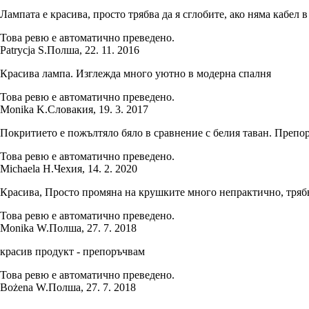
Лампата е красива, просто трябва да я сглобите, ако няма кабел 
Това ревю е автоматично преведено.
Patrycja S.
Полша
,
22. 11. 2016
Красива лампа. Изглежда много уютно в модерна спалня
Това ревю е автоматично преведено.
Monika K.
Словакия
,
19. 3. 2017
Покритието е пожълтяло бяло в сравнение с белия таван. Препо
Това ревю е автоматично преведено.
Michaela H.
Чехия
,
14. 2. 2020
Красива, Просто промяна на крушките много непрактично, трябв
Това ревю е автоматично преведено.
Monika W.
Полша
,
27. 7. 2018
красив продукт - препоръчвам
Това ревю е автоматично преведено.
Bożena W.
Полша
,
27. 7. 2018