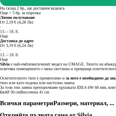
На склад 2 бр., ще доставим веднага
Още > 5 бр. за поръчка
Лично получаване
От 2,19 € (4,28 Лв)
·
13. – 18. 8.
Още
Доставка до адрес
От 3,19 € (6,24 Лв)
·
13. – 18. 8.
Още
Silvia
е най-емблематичният модел на UMAGE. Тялото на абажур
осветява помещението с мека светлина и превръща осветителното
Осветителното тяло е променливо и
за него е необходимо да за
тяло или като подова или настолна лампа.
За този тип лампа препоръчваме крушката IDEA 6W 60 mm, коя
Бял
Ø 50 cm
Височина 41 cm
Всички параметри
Размери, материал, ...
Открийте пълната гама от Silvia