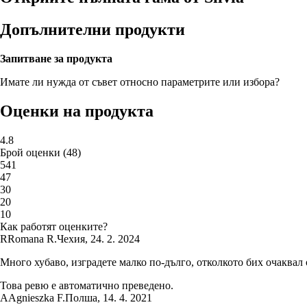
Допълнителни продукти
Запитване за продукта
Имате ли нужда от съвет относно параметрите или избора?
Оценки на продукта
4.8
Брой оценки
(
48
)
5
41
4
7
3
0
2
0
1
0
Как работят оценките?
R
Romana R.
Чехия
,
24. 2. 2024
Много хубаво, изградете малко по-дълго, отколкото бих очаквал 
Това ревю е автоматично преведено.
A
Agnieszka F.
Полша
,
14. 4. 2021