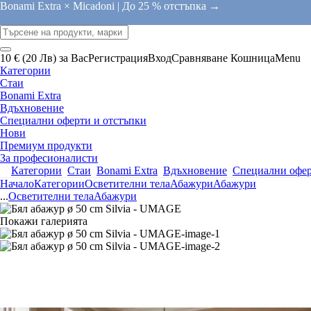
Bonami Extra × Micadoni |
До 25 % отстъпка →
10 € (20 Лв) за Вас
Регистрация
Вход
Сравняване
Кошница
Menu
Категории
Стаи
Bonami Extra
Вдъхновение
Специални оферти и отстъпки
Нови
Премиум продукти
За професионалисти
Категории
Стаи
Bonami Extra
Вдъхновение
Специални офер
Начало
Категории
Осветителни тела
Абажури
Абажури
...
Осветителни тела
Абажури
Покажи галерията