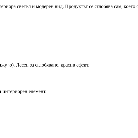
риора светъл и модерен вид. Продуктът се сглобява сам, което о
у ;o). Лесен за сглобяване, красив ефект.
н интериорен елемент.