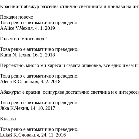
Красивият абажур разсейва отлично светлината и придава на инте
Покажи повече
Това ревю е автоматично преведено.
A
Alice V.
Чехия
,
4. 1. 2019
Голям и с много вкус!
Това ревю е автоматично преведено.
Karin N.
Чехия
,
16. 2. 2018
Перфектно, много ми хареса и самата опаковка, все едно имам биж
Това ревю е автоматично преведено.
Alena R.
Словакия
,
9. 2. 2018
Абажурът е красив, осигурява достатъчно светлина и е интересе
Това ревю е автоматично преведено.
Jitka K.
Чехия
,
14. 10. 2017
Kraaasa
Това ревю е автоматично преведено.
Lukáš K.
Словакия
,
24. 11. 2016