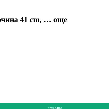
очина 41 cm
, …
още
ДОБАВИ