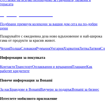
терасата
Премиум с отстъпка
Подбрани премиум колекции за вашия дом сега на по-добри
цени
Пазарувайте с ежедневна доза ново вдъхновение и най-широка
гама от продукти за красив живот.
Чехия
Полша
Словакия
Румъния
Унгария
Хърватия
Литва
Латвия
Сл
Информация за покупката
Контакти
Транспорт
Оплаквания и връщания
Плащане
Как
работят кредитите
Повече информация за Bonami
За нас
Брандове в Bonami
Ваучери за подарък
Bonami за бизнес
Изтеглете мобилното приложение