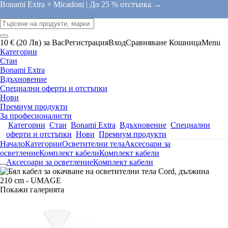
Bonami Extra × Micadoni |
До 25 % отстъпка →
10 € (20 Лв) за Вас
Регистрация
Вход
Сравняване
Кошница
Menu
Категории
Стаи
Bonami Extra
Вдъхновение
Специални оферти и отстъпки
Нови
Премиум продукти
За професионалисти
Категории
Стаи
Bonami Extra
Вдъхновение
Специални
оферти и отстъпки
Нови
Премиум продукти
Начало
Категории
Осветителни тела
Аксесоари за
осветление
Комплект кабели
Комплект кабели
...
Аксесоари за осветление
Комплект кабели
Покажи галерията