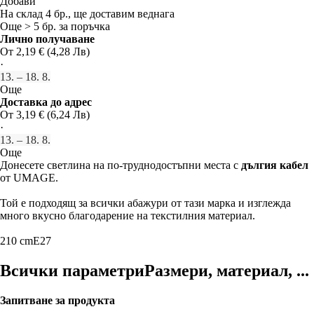
Добави
На склад 4 бр., ще доставим веднага
Още > 5 бр. за поръчка
Лично получаване
От 2,19 € (4,28 Лв)
·
13. – 18. 8.
Още
Доставка до адрес
От 3,19 € (6,24 Лв)
·
13. – 18. 8.
Още
Донесете светлина на по-труднодостъпни места с
дългия кабел
от UMAGE.
Той е подходящ за всички абажури от тази марка и изглежда
много вкусно благодарение на текстилния материал.
210 cm
E27
Всички параметри
Размери, материал, ...
Запитване за продукта