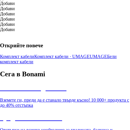
Добави
Добави
Добави
Добави
Добави
Добави
Открийте повече
Комплект кабели
Комплект кабели · UMAGE
UMAGE
Бели
комплект кабели
Сега в Bonami
Summer Sale до -40%
Вземете ги, преди да е станало твърде късно! 10 000+ продукта с
до 40% отстъпка
Градина с отстъпка
Отстъпки на всичко необходимо за градината, балкона и