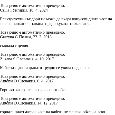
Това ревю е автоматично преведено.
Csilla I.
Унгария
,
18. 4. 2024
Електротехникът дори не можа да вкара конусовидната част на
тавана напълно в тавана заради куката за окачване.
Това ревю е автоматично преведено.
Grażyna G.
Полша
,
23. 2. 2018
съвпада с целия
Това ревю е автоматично преведено.
Zuzana S.
Словакия
,
4. 10. 2017
Кабелът е доста дълъг и трудно се увива под капака.
Това ревю е автоматично преведено.
Antónia Ď.
Словакия
,
6. 4. 2017
Горният капак не е изцяло снежнобял.
Това ревю е автоматично преведено.
Antónia Ď.
Словакия
,
14. 12. 2017
горната пластмасова част на кабела не е снежнобяла, а леко