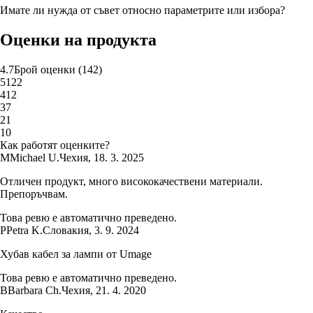
Имате ли нужда от съвет относно параметрите или избора?
Оценки на продукта
4.7
Брой оценки
(
142
)
5
122
4
12
3
7
2
1
1
0
Как работят оценките?
M
Michael U.
Чехия
,
18. 3. 2025
Отличен продукт, много висококачествени материали.
Препоръчвам.
Това ревю е автоматично преведено.
P
Petra K.
Словакия
,
3. 9. 2024
Хубав кабел за лампи от Umage
Това ревю е автоматично преведено.
B
Barbara Ch.
Чехия
,
21. 4. 2020