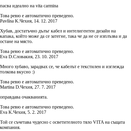
пасва идеално на vita carmina
Това ревю е автоматично преведено.
Pavlína K.
Чехия
,
14. 12. 2017
Хубав, достатъчно дълъг кабел и интелигентен дизайн на
капака, който може да се затегне, така че да не се изплъзва и да
остане на място.
Това ревю е автоматично преведено.
Eva D.
Словакия
,
23. 10. 2017
Много хубаво, зарадвах се, че кабелът е текстилен и изглежда
толкова вкусно :)
Това ревю е автоматично преведено.
Martina D.
Чехия
,
27. 7. 2017
оправдава очакванията.
Това ревю е автоматично преведено.
Eva K.
Чехия
,
5. 2. 2017
Той се съчетава чудесно с осветителното тяло VITA на същата
компания.