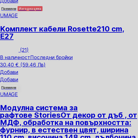
Добави
Премиум
Изгодна цена
UMAGE
Kомплект кабели Rosette
210 cm,
E27
(
21
)
В наличност
Последни бройки
30,40 € (59,46 Лв)
Добави
Добави
Премиум
UMAGE
Модулна система за
рафтове Stories
От декор от дъб , от
МДФ, oбработка на повърхността:
фурнир, в естествен цвят, ширина
110 cm, височина 148 cm, дълбочина