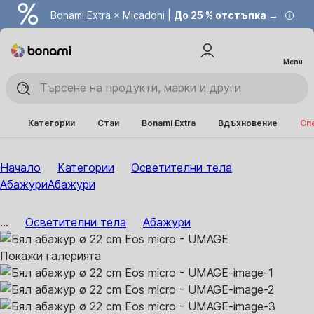
Bonami Extra × Micadoni |
До 25 % отстъпка →
Menu
Категории
Стаи
Bonami Extra
Вдъхновение
Сп
Начало
Категории
Осветителни тела
Абажури
Абажури
...
Осветителни тела
Абажури
Покажи галерията