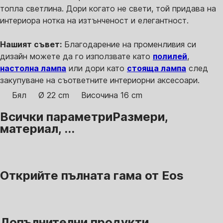
топла светлина. Дори когато не свети, той придава на
интериора нотка на изтънченост и елегантност.
Нашият съвет:
Благодарение на променливия си
дизайн можете да го използвате като
полилей
,
настолна лампа
или дори като
стояща лампа
след
закупуване на съответните интериорни аксесоари.
Бял
Ø 22 cm
Височина 16 cm
Всички параметри
Размери,
материал, ...
Открийте пълната гама от Eos
Допълнителни продукти