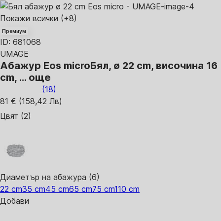
Покажи всички
(+8)
Премиум
ID: 681068
UMAGE
Абажур Eos micro
Бял, ø 22 cm, височина 16
cm
, …
още
(
18
)
81 € (158,42 Лв)
Цвят (2)
Диаметър на абажура (6)
22 cm
35 cm
45 cm
65 cm
75 cm
110 cm
Добави