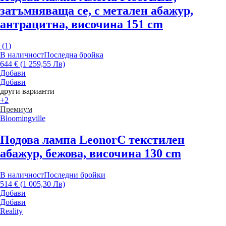
затъмняваща се, с метален абажур,
антрацитна, височина 151 cm
(
1
)
В наличност
Последна бройка
644 € (1 259,55 Лв)
Добави
Добави
други варианти
+2
Премиум
Bloomingville
Подова лампа Leonor
С текстилен
абажур, бежова, височина 130 cm
В наличност
Последни бройки
514 € (1 005,30 Лв)
Добави
Добави
Reality