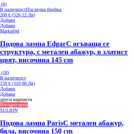
(
6
)
В наличност
Последна бройка
269 € (526,12 Лв)
Добави
Добави
Markslöjd
Подова лампа Edgar
С огъваща се
структура, с метален абажур, в златист
цвят, височина 145 cm
(
18
)
В наличност
159 € (310,98 Лв)
Добави
Добави
други варианти
Изгодна цена
SULION
Подова лампа Paris
С метален абажур,
бяла, височина 150 cm