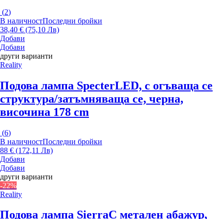
(
2
)
В наличност
Последни бройки
38,40 € (75,10 Лв)
Добави
Добави
други варианти
Reality
Подова лампа Specter
LED, с огъваща се
структура/затъмняваща се, черна,
височина 178 cm
(
6
)
В наличност
Последни бройки
88 € (172,11 Лв)
Добави
Добави
други варианти
-22%
Reality
Подова лампа Sierra
С метален абажур,