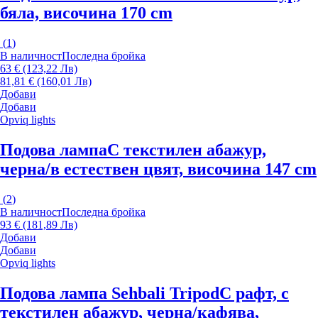
бяла, височина 170 cm
(
1
)
В наличност
Последна бройка
63 € (123,22 Лв)
81,81 € (160,01 Лв)
Добави
Добави
Opviq lights
Подова лампа
С текстилен абажур,
черна/в естествен цвят, височина 147 cm
(
2
)
В наличност
Последна бройка
93 € (181,89 Лв)
Добави
Добави
Opviq lights
Подова лампа Sehbali Tripod
С рафт, с
текстилен абажур, черна/кафява,