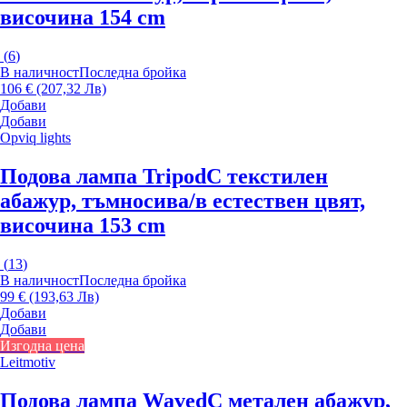
височина 154 cm
(
6
)
В наличност
Последна бройка
106 € (207,32 Лв)
Добави
Добави
Opviq lights
Подова лампа Tripod
С текстилен
абажур, тъмносива/в естествен цвят,
височина 153 cm
(
13
)
В наличност
Последна бройка
99 € (193,63 Лв)
Добави
Добави
Изгодна цена
Leitmotiv
Подова лампа Waved
С метален абажур,