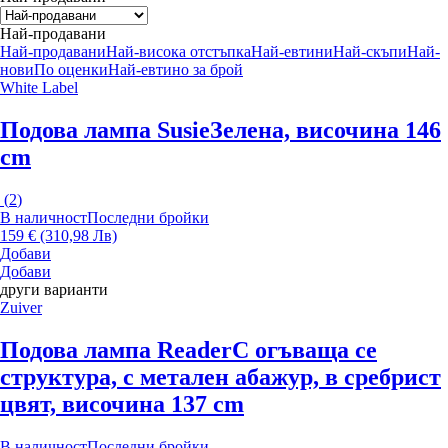
Най-продавани
Най-продавани
Най-висока отстъпка
Най-евтини
Най-скъпи
Най-
нови
По оценки
Най-евтино за брой
White Label
Подова лампа Susie
Зелена, височина 146
cm
(
2
)
В наличност
Последни бройки
159 € (310,98 Лв)
Добави
Добави
други варианти
Zuiver
Подова лампа Reader
С огъваща се
структура, с метален абажур, в сребрист
цвят, височина 137 cm
В наличност
Последни бройки