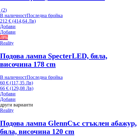
(
2
)
В наличност
Последна бройка
212 € (414,64 Лв)
Добави
Добави
-9%
Reality
Подова лампа Specter
LED, бяла,
височина 178 cm
В наличност
Последна бройка
60 € (117,35 Лв)
66 € (129,08 Лв)
Добави
Добави
други варианти
Reality
Подова лампа Glenn
Със стъклен абажур,
бяла, височина 120 cm