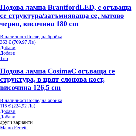
Подова лампа Brantford
LED, с огъваща
се структура/затъмняваща се, матово
черно, височина 180 cm
В наличност
Последна бройка
363 € (709,97 Лв)
Добави
Добави
Trio
Подова лампа Cosima
С огъваща се
структура, в цвят слонова кост,
височина 126,5 cm
В наличност
Последна бройка
115 € (224,92 Лв)
Добави
Добави
други варианти
Mauro Ferretti