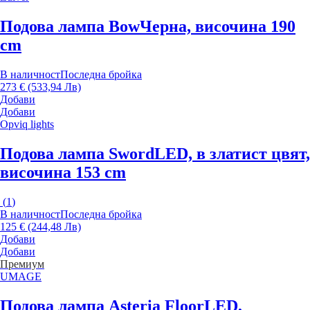
Подова лампа Bow
Черна, височина 190
cm
В наличност
Последна бройка
273 € (533,94 Лв)
Добави
Добави
Opviq lights
Подова лампа Sword
LED, в златист цвят,
височина 153 cm
(
1
)
В наличност
Последна бройка
125 € (244,48 Лв)
Добави
Добави
Премиум
UMAGE
Подова лампа Asteria Floor
LED,