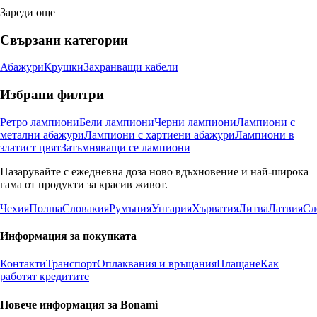
Зареди още
Свързани категории
Абажури
Крушки
Захранващи кабели
Избрани филтри
Ретро лампиони
Бели лампиони
Черни лампиони
Лампиони с
метални абажури
Лампиони с хартиени абажури
Лампиони в
златист цвят
Затъмняващи се лампиони
Пазарувайте с ежедневна доза ново вдъхновение и най-широка
гама от продукти за красив живот.
Чехия
Полша
Словакия
Румъния
Унгария
Хърватия
Литва
Латвия
Сл
Информация за покупката
Контакти
Транспорт
Оплаквания и връщания
Плащане
Как
работят кредитите
Повече информация за Bonami