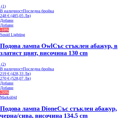
(
1
)
В наличност
Последна бройка
248 € (485,05 Лв)
Добави
Добави
-18%
Squid Lighting
Подова лампа Owl
Със стъклен абажур, в
златист цвят, височина 130 cm
(
2
)
В наличност
Последна бройка
219 € (428,33 Лв)
270 € (528,07 Лв)
Добави
Добави
-20%
Markslöjd
Подова лампа Dione
Със стъклен абажур,
черна/сива, височина 134,5 cm