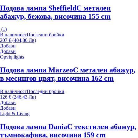
Подова лампа Sheffield
С метален
абажур, бежова, височина 155 cm
(
1
)
В наличност
Последни бройки
207 € (404,86 Лв)
Добави
Добави
Opviq lights
Подова лампа Marzeo
С метален абажур,
в месингов цвят, височина 162 cm
В наличност
Последни бройки
126 € (246,43 Лв)
Добави
Добави
Light & Living
Подова лампа Dania
С текстилен абажур,
тъмнокафява, височина 159 cm