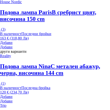
House Nordic
Подова лампа Paris
В сребрист цвят,
височина 150 cm
(
3
)
В наличност
Последни бройки
163 € (318,80 Лв)
Добави
Добави
други варианти
Reality
Подова лампа Nina
С метален абажур,
черна, височина 144 cm
(
1
)
В наличност
Последна бройка
120 € (234,70 Лв)
Добави
Добави
Trio