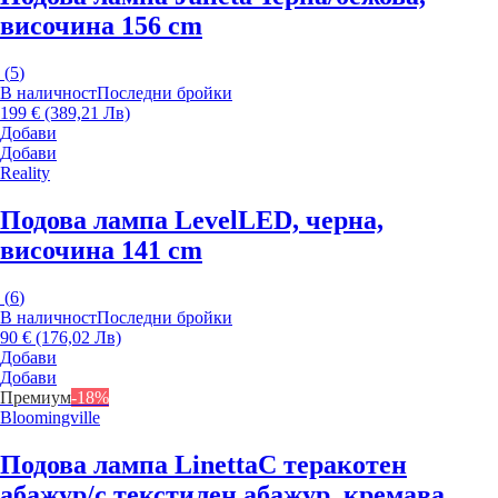
височина 156 cm
(
5
)
В наличност
Последни бройки
199 € (389,21 Лв)
Добави
Добави
Reality
Подова лампа Level
LED, черна,
височина 141 cm
(
6
)
В наличност
Последни бройки
90 € (176,02 Лв)
Добави
Добави
Премиум
-18%
Bloomingville
Подова лампа Linetta
С теракотен
абажур/с текстилен абажур, кремава,