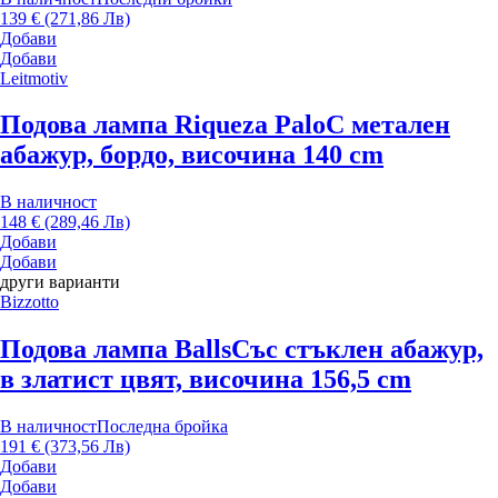
139 € (271,86 Лв)
Добави
Добави
Leitmotiv
Подова лампа Riqueza Palo
С метален
абажур, бордо, височина 140 cm
В наличност
148 € (289,46 Лв)
Добави
Добави
други варианти
Bizzotto
Подова лампа Balls
Със стъклен абажур,
в златист цвят, височина 156,5 cm
В наличност
Последна бройка
191 € (373,56 Лв)
Добави
Добави