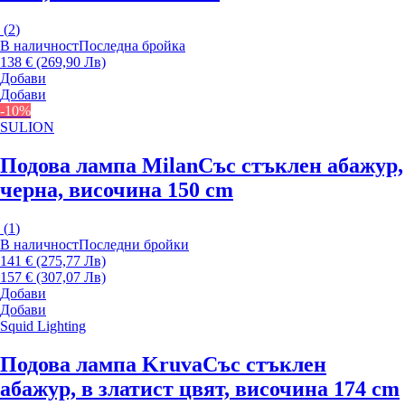
(
2
)
В наличност
Последна бройка
138 € (269,90 Лв)
Добави
Добави
-10%
SULION
Подова лампа Milan
Със стъклен абажур,
черна, височина 150 cm
(
1
)
В наличност
Последни бройки
141 € (275,77 Лв)
157 € (307,07 Лв)
Добави
Добави
Squid Lighting
Подова лампа Kruva
Със стъклен
абажур, в златист цвят, височина 174 cm