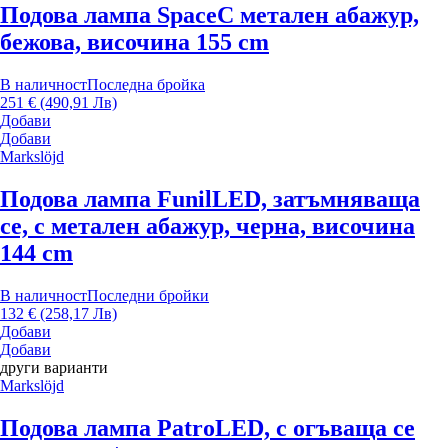
Подова лампа Space
С метален абажур,
бежова, височина 155 cm
В наличност
Последна бройка
251 € (490,91 Лв)
Добави
Добави
Markslöjd
Подова лампа Funil
LED, затъмняваща
се, с метален абажур, черна, височина
144 cm
В наличност
Последни бройки
132 € (258,17 Лв)
Добави
Добави
други варианти
Markslöjd
Подова лампа Patro
LED, с огъваща се