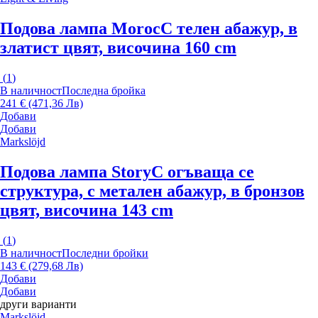
Подова лампа Moroc
С телен абажур, в
златист цвят, височина 160 cm
(
1
)
В наличност
Последна бройка
241 € (471,36 Лв)
Добави
Добави
Markslöjd
Подова лампа Story
С огъваща се
структура, с метален абажур, в бронзов
цвят, височина 143 cm
(
1
)
В наличност
Последни бройки
143 € (279,68 Лв)
Добави
Добави
други варианти
Markslöjd