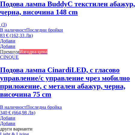
Подова лампа Buddy
С текстилен абажур,
черна, височина 148 cm
(
3
)
В наличност
Последни бройки
83 € (162,33 Лв)
Добави
Добави
Премиум
Изгодна цена
CINQUE
Подова лампа Cinardi
LED, с гласово
управление/с управление чрез мобилно
приложение, с метален абажур, черна,
височина 75 cm
В наличност
Последна бройка
340 € (664,98 Лв)
Добави
Добави
други варианти
Light & Living