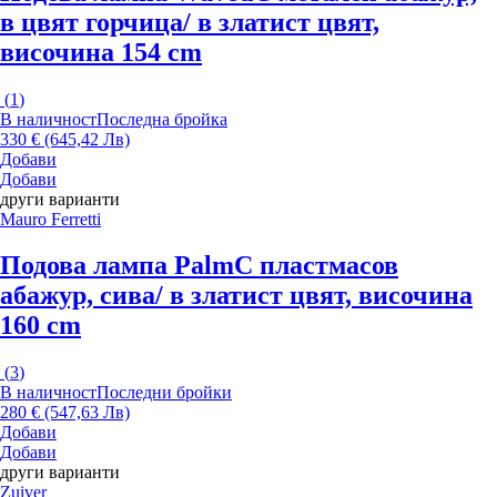
в цвят горчица/ в златист цвят,
височина 154 cm
(
1
)
В наличност
Последна бройка
330 € (645,42 Лв)
Добави
Добави
други варианти
Mauro Ferretti
Подова лампа Palm
С пластмасов
абажур, сива/ в златист цвят, височина
160 cm
(
3
)
В наличност
Последни бройки
280 € (547,63 Лв)
Добави
Добави
други варианти
Zuiver