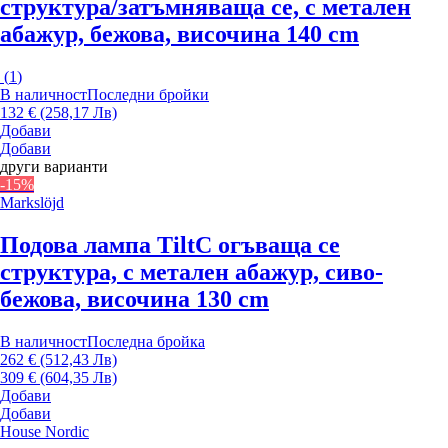
структура/затъмняваща се, с метален
абажур, бежова, височина 140 cm
(
1
)
В наличност
Последни бройки
132 € (258,17 Лв)
Добави
Добави
други варианти
-15%
Markslöjd
Подова лампа Tilt
С огъваща се
структура, с метален абажур, сиво-
бежова, височина 130 cm
В наличност
Последна бройка
262 € (512,43 Лв)
309 € (604,35 Лв)
Добави
Добави
House Nordic