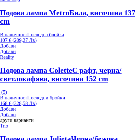
Подова лампа Metro
Бяла, височина 137
cm
В наличност
Последна бройка
107 € (209,27 Лв)
Добави
Добави
Reality
Подова лампа Colette
С рафт, черна/
светлокафява, височина 152 cm
(
5
)
В наличност
Последни бройки
168 € (328,58 Лв)
Добави
Добави
други варианти
Trio
Подова лампа Julieta
Черна/бежова,