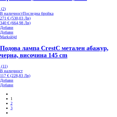
(
2
)
В наличност
Последна бройка
271 € (530,03 Лв)
340 € (664,98 Лв)
Добави
Добави
Markslöjd
Подова лампа Crest
С метален абажур,
черна, височина 145 cm
(
11
)
В наличност
117 € (228,83 Лв)
Добави
Добави
1
2
3