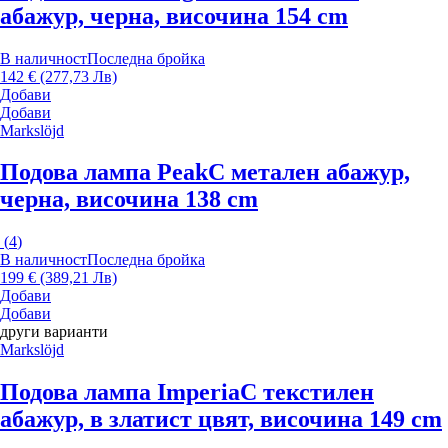
абажур, черна, височина 154 cm
В наличност
Последна бройка
142 € (277,73 Лв)
Добави
Добави
Markslöjd
Подова лампа Peak
С метален абажур,
черна, височина 138 cm
(
4
)
В наличност
Последна бройка
199 € (389,21 Лв)
Добави
Добави
други варианти
Markslöjd
Подова лампа Imperia
С текстилен
абажур, в златист цвят, височина 149 cm