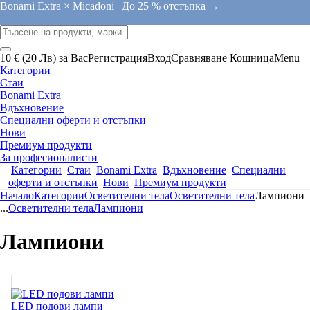
Bonami Extra × Micadoni |
До 25 % отстъпка →
10 € (20 Лв) за Вас
Регистрация
Вход
Сравняване
Кошница
Menu
Категории
Стаи
Bonami Extra
Вдъхновение
Специални оферти и отстъпки
Нови
Премиум продукти
За професионалисти
Категории
Стаи
Bonami Extra
Вдъхновение
Специални
оферти и отстъпки
Нови
Премиум продукти
Начало
Категории
Осветителни тела
Осветителни тела
Лампиони
...
Осветителни тела
Лампиони
Лампиони
LED подови лампи