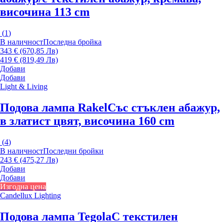
височина 113 cm
(
1
)
В наличност
Последна бройка
343 € (670,85 Лв)
419 € (819,49 Лв)
Добави
Добави
Light & Living
Подова лампа Rakel
Със стъклен абажур,
в златист цвят, височина 160 cm
(
4
)
В наличност
Последни бройки
243 € (475,27 Лв)
Добави
Добави
Изгодна цена
Candellux Lighting
Подова лампа Tegola
С текстилен