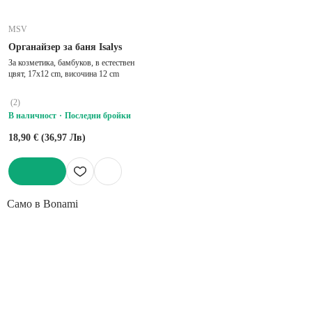
MSV
Органайзер за баня Isalys
За козметика, бамбуков, в естествен
цвят, 17x12 cm, височина 12 cm
(
2
)
В наличност
Последни бройки
18,90 € (36,97 Лв)
ДОБАВИ
Само в Bonami