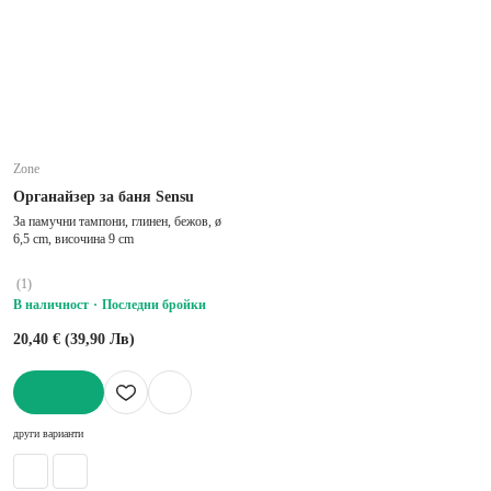
Zone
Органайзер за баня Sensu
За памучни тампони, глинен, бежов, ø
6,5 cm, височина 9 cm
(
1
)
В наличност
Последни бройки
20,40 € (39,90 Лв)
ДОБАВИ
други варианти