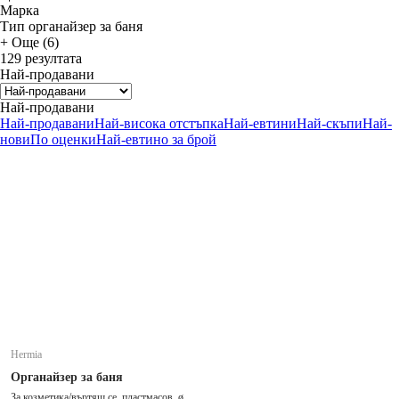
Марка
Тип органайзер за баня
+ Още (6)
129 резултата
Най-продавани
Най-продавани
Най-продавани
Най-висока отстъпка
Най-евтини
Най-скъпи
Най-
нови
По оценки
Най-евтино за брой
Hermia
Органайзер за баня
За козметика/въртящ се, пластмасов, ø