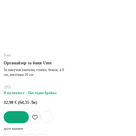
Zone
Органайзер за баня Ume
За памучни тампони, глинен, бежов, ø 8
cm, височина 10 cm
(
35
)
В наличност
Последна бройка
32,90 € (64,35 Лв)
ДОБАВИ
други варианти