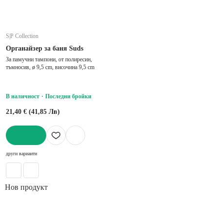
S|P Collection
Органайзер за баня Suds
За памучни тампони, от полиресин,
тъмносив, ø 9,5 cm, височина 9,5 cm
В наличност
Последни бройки
21,40 € (41,85 Лв)
ДОБАВИ
други варианти
Нов продукт