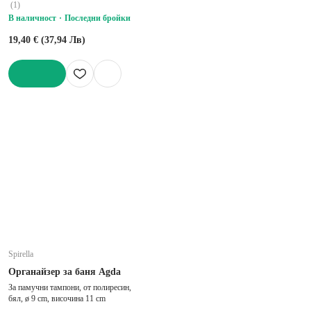
(
1
)
В наличност
Последни бройки
19,40 € (37,94 Лв)
ДОБАВИ
Spirella
Органайзер за баня Agda
За памучни тампони, от полиресин,
бял, ø 9 cm, височина 11 cm