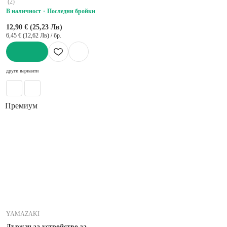
(
2
)
В наличност
Последни бройки
12,90 € (25,23 Лв)
6,45 € (12,62 Лв) / бр.
ДОБАВИ
други варианти
Премиум
YAMAZAKI
Държач за устройство за