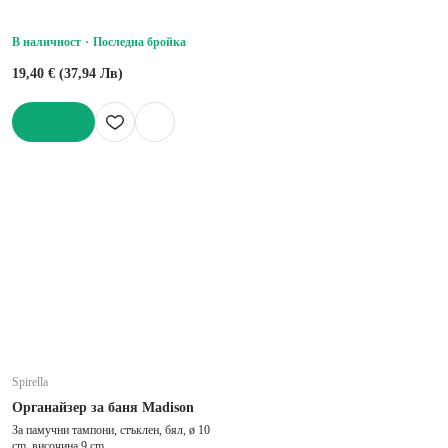
В наличност
Последна бройка
19,40 € (37,94 Лв)
ДОБАВИ
Spirella
Органайзер за баня Madison
За памучни тампони, стъклен, бял, ø 10
cm, височина 9 cm