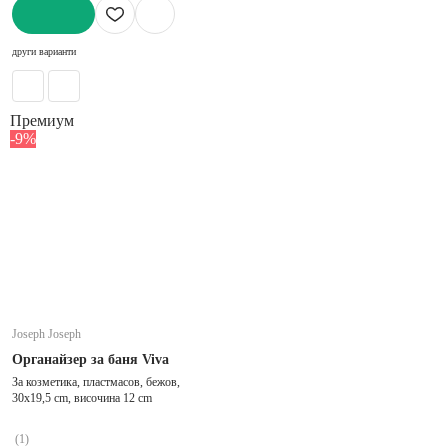
ДОБАВИ
други варианти
Премиум
-9%
Joseph Joseph
Органайзер за баня Viva
За козметика, пластмасов, бежов,
30x19,5 cm, височина 12 cm
(
1
)