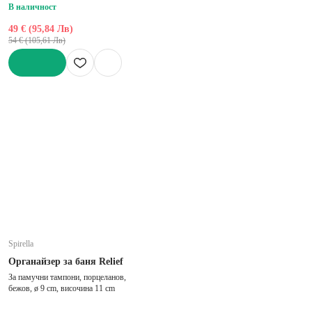
В наличност
49 € (95,84 Лв)
54 € (105,61 Лв)
ДОБАВИ
Spirella
Органайзер за баня Relief
За памучни тампони, порцеланов,
бежов, ø 9 cm, височина 11 cm