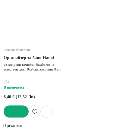
douceur d'intérieur
Органайзер за баня Hanoi
За памучни тампони, бамбуков, в
естествен цвят, 9x9 cm, височина 9 cm
(
3
)
В наличност
6,40 € (12,52 Лв)
ДОБАВИ
Премиум