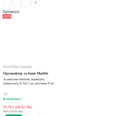
+2
Премиум
-10%
Mette Ditmer Denmark
Органайзер за баня Marble
За памучни тампони, мраморен,
тъмнозелен, 8,5x8,5 cm, височина 8 cm
(
6
)
В наличност
35,70 € (69,82 Лв)
40 € (78,23 Лв)