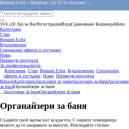
Bonami Extra × Micadoni |
До 25 % отстъпка →
10 € (20 Лв) за Вас
Регистрация
Вход
Сравняване
Кошница
Menu
Категории
Стаи
Bonami Extra
Вдъхновение
Специални оферти и отстъпки
Нови
Премиум продукти
За професионалисти
Категории
Стаи
Bonami Extra
Вдъхновение
Специални
оферти и отстъпки
Нови
Премиум продукти
Начало
Категории
Аксесоари за дома
Аксесоари за баня
Аксесоари
за баня
Органайзери за баня
...
Аксесоари за баня
Органайзери за баня
Органайзери за баня
Създайте свой малък кът за красота. С нашите помощници
можете да го направите за минути. Разгледайте стилни