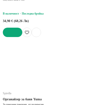
В наличност
Последна бройка
34,90 € (68,26 Лв)
ДОБАВИ
Spirella
Органайзер за баня Yuma
За памучни тампони, от полиресин,