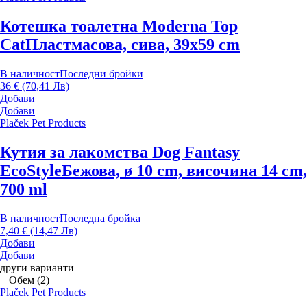
Котешка тоалетна Moderna Top
Cat
Пластмасова, сива, 39x59 cm
В наличност
Последни бройки
36 € (70,41 Лв)
Добави
Добави
Plaček Pet Products
Кутия за лакомства Dog Fantasy
EcoStyle
Бежова, ø 10 cm, височина 14 cm,
700 ml
В наличност
Последна бройка
7,40 € (14,47 Лв)
Добави
Добави
други варианти
+ Обем (2)
Plaček Pet Products