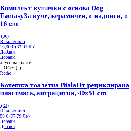
Комплект купички с основа Dog
Fantasy
За куче, керамичен, с надписи, ø
16 cm
(
30
)
В наличност
16,90 € (33,05 Лв)
Добави
Добави
други варианти
+ Обем (2)
Rotho
Котешка тоалетна Biala
От рециклирана
пластмаса, антрацитна, 40x51 cm
(
33
)
В наличност
50 € (97,79 Лв)
Добави
Добави