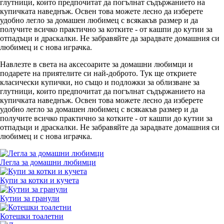
глутници, които предпочитат да погълнат съдържанието на
купичката наведнъж. Освен това можете лесно да изберете
удобно легло за домашен любимец с всякакъв размер и да
получите всичко практично за котките - от кашпи до кутии за
отпадъци и драскалки. Не забравяйте да зарадвате домашния си
любимец и с нова играчка.
Навлезте в света на аксесоарите за домашни любимци и
подарете на приятелите си най-доброто. Тук ще откриете
класически купички, но също и подложки за облизване за
глутници, които предпочитат да погълнат съдържанието на
купичката наведнъж. Освен това можете лесно да изберете
удобно легло за домашен любимец с всякакъв размер и да
получите всичко практично за котките - от кашпи до кутии за
отпадъци и драскалки. Не забравяйте да зарадвате домашния си
любимец и с нова играчка.
Легла за домашни любимци
Купи за котки и кучета
Кутии за гранули
Котешки тоалетни