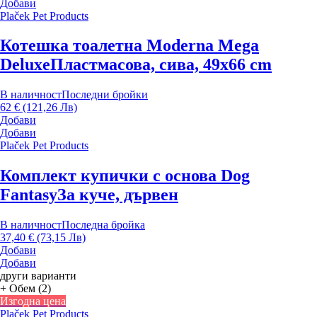
Добави
Plaček Pet Products
Котешка тоалетна Moderna Mega
Deluxe
Пластмасова, сива, 49x66 cm
В наличност
Последни бройки
62 € (121,26 Лв)
Добави
Добави
Plaček Pet Products
Комплект купички с основа Dog
Fantasy
За куче, дървен
В наличност
Последна бройка
37,40 € (73,15 Лв)
Добави
Добави
други варианти
+ Обем (2)
Изгодна цена
Plaček Pet Products