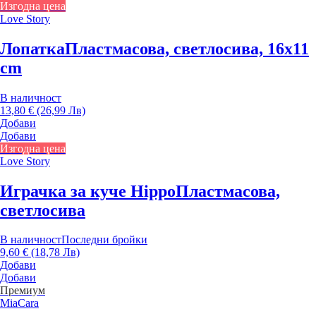
Изгодна цена
Love Story
Лопатка
Пластмасова, светлосива, 16x11
cm
В наличност
13,80 € (26,99 Лв)
Добави
Добави
Изгодна цена
Love Story
Играчка за куче Hippo
Пластмасова,
светлосива
В наличност
Последни бройки
9,60 € (18,78 Лв)
Добави
Добави
Премиум
MiaCara