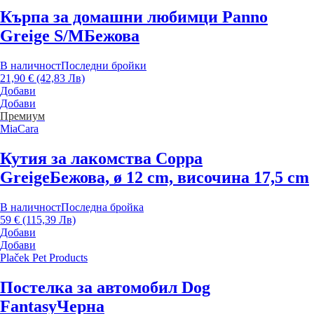
Кърпа за домашни любимци Panno
Greige S/M
Бежова
В наличност
Последни бройки
21,90 € (42,83 Лв)
Добави
Добави
Премиум
MiaCara
Кутия за лакомства Coppa
Greige
Бежова, ø 12 cm, височина 17,5 cm
В наличност
Последна бройка
59 € (115,39 Лв)
Добави
Добави
Plaček Pet Products
Постелка за автомобил Dog
Fantasy
Черна