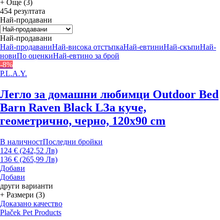
+ Още (3)
454 резултата
Най-продавани
Най-продавани
Най-продавани
Най-висока отстъпка
Най-евтини
Най-скъпи
Най-
нови
По оценки
Най-евтино за брой
-8%
P.L.A.Y.
Легло за домашни любимци Outdoor Bed
Barn Raven Black L
За куче,
геометрично, черно, 120x90 cm
В наличност
Последни бройки
124 € (242,52 Лв)
136 € (265,99 Лв)
Добави
Добави
други варианти
+ Размери (3)
Доказано качество
Plaček Pet Products