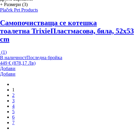
+ Размери (3)
Plaček Pet Products
Самопочистваща се котешка
тоалетна Trixie
Пластмасова, бяла, 52x53
cm
(
1
)
В наличност
Последна бройка
449 € (878,17 Лв)
Добави
Добави
1
2
3
4
5
6
7