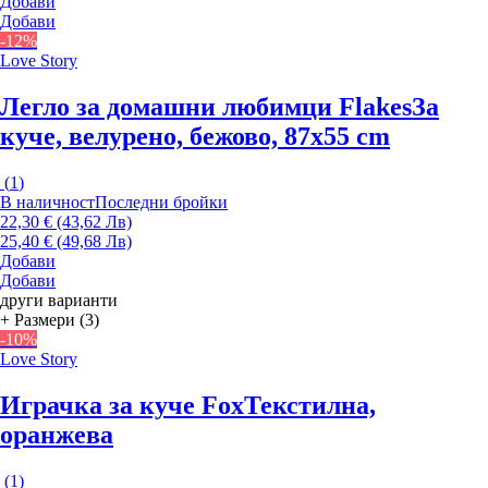
Добави
Добави
-12%
Love Story
Легло за домашни любимци Flakes
За
куче, велурено, бежово, 87x55 cm
(
1
)
В наличност
Последни бройки
22,30 € (43,62 Лв)
25,40 € (49,68 Лв)
Добави
Добави
други варианти
+ Размери (3)
-10%
Love Story
Играчка за куче Fox
Текстилна,
оранжева
(
1
)