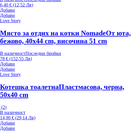
6,40 € (12,52 Лв)
Добави
Добави
Love Story
Място за отдих на котки Nomade
От юта,
бежово, 40x44 cm, височина 51 cm
В наличност
Последни бройки
78 € (152,55 Лв)
Добави
Добави
Love Story
Котешка тоалетна
Пластмасова, черна,
50x40 cm
(
2
)
В наличност
14,90 € (29,14 Лв)
Добави
Добави