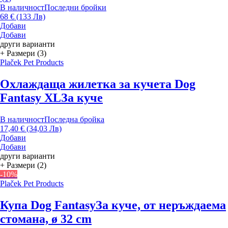
В наличност
Последни бройки
68 € (133 Лв)
Добави
Добави
други варианти
+ Размери (3)
Plaček Pet Products
Охлаждаща жилетка за кучета Dog
Fantasy XL
За куче
В наличност
Последна бройка
17,40 € (34,03 Лв)
Добави
Добави
други варианти
+ Размери (2)
-10%
Plaček Pet Products
Купа Dog Fantasy
За куче, от неръждаема
стомана, ø 32 cm