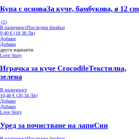
Купа с основа
За куче, бамбукова, ø 12 cm
(
1
)
В наличност
Последни бройки
9,40 € (18,38 Лв)
Добави
Добави
други варианти
Love Story
Играчка за куче Crocodile
Текстилна,
зелена
В наличност
10,40 € (20,34 Лв)
Добави
Добави
Love Story
Уред за почистване на лапи
Син
В наличност
Последни бройки