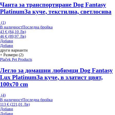
Чанта за транспортиране Dog Fantasy
Platinum
За куче, текстилна, светлосива
(
1
)
В наличност
Последна бройка
43 € (84,10 Лв)
46 € (89,97 Лв)
Добави
Добави
други варианти
+ Размери (2)
Plaček Pet Products
Легло за домашни любимци Dog Fantasy
Lux Platinum
За куче, в златист цвят,
100x70 cm
(
4
)
В наличност
Последна бройка
113 € (221,01 Лв)
Добави
Добави