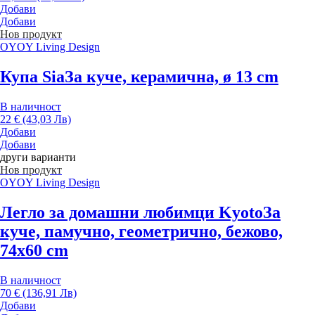
Добави
Добави
Нов продукт
OYOY Living Design
Купа Sia
За куче, керамична, ø 13 cm
В наличност
22 € (43,03 Лв)
Добави
Добави
други варианти
Нов продукт
OYOY Living Design
Легло за домашни любимци Kyoto
За
куче, памучно, геометрично, бежово,
74x60 cm
В наличност
70 € (136,91 Лв)
Добави