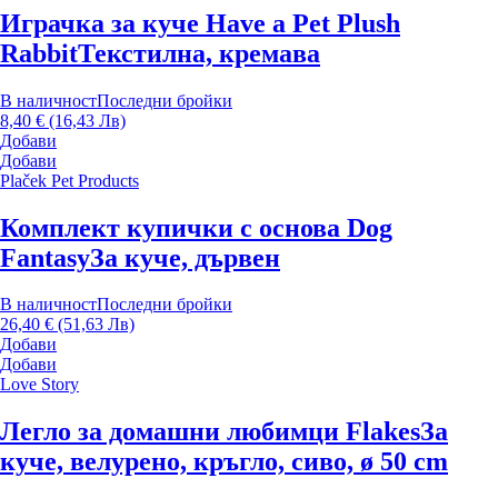
Играчка за куче Have a Pet Plush
Rabbit
Текстилна, кремава
В наличност
Последни бройки
8,40 € (16,43 Лв)
Добави
Добави
Plaček Pet Products
Комплект купички с основа Dog
Fantasy
За куче, дървен
В наличност
Последни бройки
26,40 € (51,63 Лв)
Добави
Добави
Love Story
Легло за домашни любимци Flakes
За
куче, велурено, кръгло, сиво, ø 50 cm