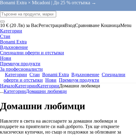
Bonami Extra × Micadoni |
До 25 % отстъпка →
10 € (20 Лв) за Вас
Регистрация
Вход
Сравняване
Кошница
Menu
Категории
Стаи
Bonami Extra
Вдъхновение
Специални оферти и отстъпки
Нови
Премиум продукти
За професионалисти
Категории
Стаи
Bonami Extra
Вдъхновение
Специални
оферти и отстъпки
Нови
Премиум продукти
Начало
Категории
Категории
Домашни любимци
...
Категории
Домашни любимци
Домашни любимци
Навлезте в света на аксесоарите за домашни любимци и
подарете на приятелите си най-доброто. Тук ще откриете
класически купички, но също и подложки за облизване за