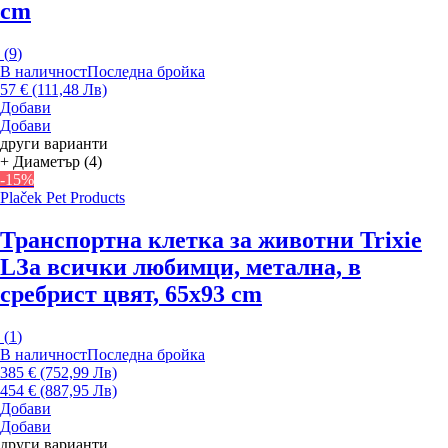
cm
(
9
)
В наличност
Последна бройка
57 € (111,48 Лв)
Добави
Добави
други варианти
+ Диаметър (4)
-15%
Plaček Pet Products
Транспортна клетка за животни Trixie
L
За всички любимци, метална, в
сребрист цвят, 65x93 cm
(
1
)
В наличност
Последна бройка
385 € (752,99 Лв)
454 € (887,95 Лв)
Добави
Добави
други варианти