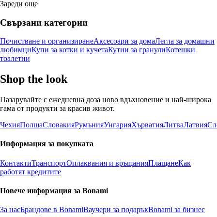
Зареди още
Свързани категории
Почистване и организиране
Аксесоари за дома
Легла за домашни
любимци
Купи за котки и кучета
Кутии за гранули
Котешки
тоалетни
Shop the look
Пазарувайте с ежедневна доза ново вдъхновение и най-широка
гама от продукти за красив живот.
Чехия
Полша
Словакия
Румъния
Унгария
Хърватия
Литва
Латвия
Сл
Информация за покупката
Контакти
Транспорт
Оплаквания и връщания
Плащане
Как
работят кредитите
Повече информация за Bonami
За нас
Брандове в Bonami
Ваучери за подарък
Bonami за бизнес