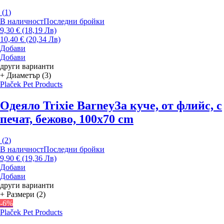
(
1
)
В наличност
Последни бройки
9,30 € (18,19 Лв)
10,40 € (20,34 Лв)
Добави
Добави
други варианти
+ Диаметър (3)
Plaček Pet Products
Одеяло Trixie Barney
За куче, от флийс, с
печат, бежово, 100x70 cm
(
2
)
В наличност
Последни бройки
9,90 € (19,36 Лв)
Добави
Добави
други варианти
+ Размери (2)
-6%
Plaček Pet Products