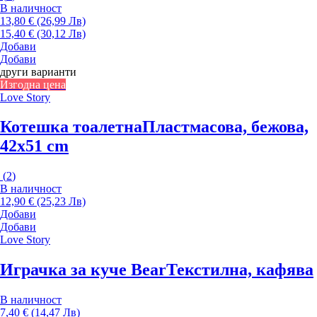
В наличност
13,80 € (26,99 Лв)
15,40 € (30,12 Лв)
Добави
Добави
други варианти
Изгодна цена
Love Story
Котешка тоалетна
Пластмасова, бежова,
42x51 cm
(
2
)
В наличност
12,90 € (25,23 Лв)
Добави
Добави
Love Story
Играчка за куче Bear
Текстилна, кафява
В наличност
7,40 € (14,47 Лв)