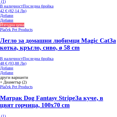
(
1
)
В наличност
Последна бройка
42 € (82,14 Лв)
Добави
Добави
Изгодна цена
Plaček Pet Products
Легло за домашни любимци Magic Cat
За
котка, кръгло, сиво, ø 58 cm
В наличност
Последна бройка
48 € (93,88 Лв)
Добави
Добави
други варианти
+ Диаметър (2)
Plaček Pet Products
Матрак Dog Fantasy Stripe
За куче, в
цвят горчица, 100x70 cm
(
1
)