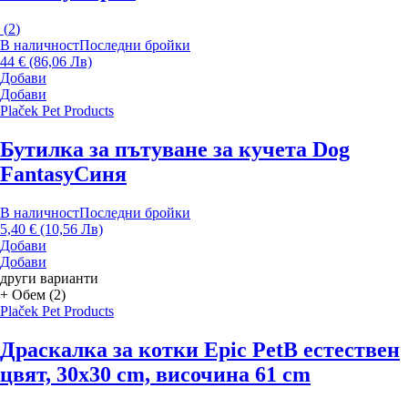
(
2
)
В наличност
Последни бройки
44 € (86,06 Лв)
Добави
Добави
Plaček Pet Products
Бутилка за пътуване за кучета Dog
Fantasy
Синя
В наличност
Последни бройки
5,40 € (10,56 Лв)
Добави
Добави
други варианти
+ Обем (2)
Plaček Pet Products
Драскалка за котки Epic Pet
В естествен
цвят, 30x30 cm, височина 61 cm