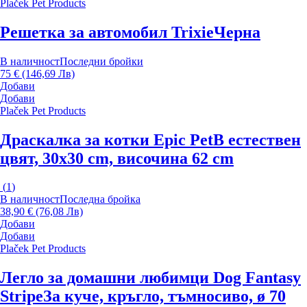
Plaček Pet Products
Решетка за автомобил Trixie
Черна
В наличност
Последни бройки
75 € (146,69 Лв)
Добави
Добави
Plaček Pet Products
Драскалка за котки Epic Pet
В естествен
цвят, 30x30 cm, височина 62 cm
(
1
)
В наличност
Последна бройка
38,90 € (76,08 Лв)
Добави
Добави
Plaček Pet Products
Легло за домашни любимци Dog Fantasy
Stripe
За куче, кръгло, тъмносиво, ø 70