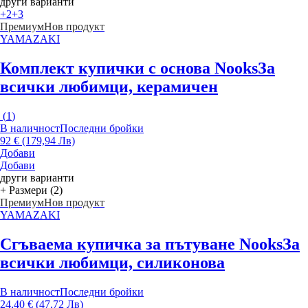
други варианти
+2
+3
Премиум
Нов продукт
YAMAZAKI
Комплект купички с основа Nooks
За
всички любимци, керамичен
(
1
)
В наличност
Последни бройки
92 € (179,94 Лв)
Добави
Добави
други варианти
+ Размери (2)
Премиум
Нов продукт
YAMAZAKI
Сгъваема купичка за пътуване Nooks
За
всички любимци, силиконова
В наличност
Последни бройки
24,40 € (47,72 Лв)