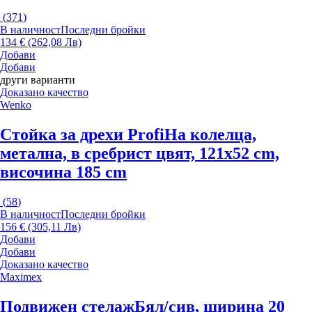
(
371
)
В наличност
Последни бройки
134 € (262,08 Лв)
Добави
Добави
други варианти
Доказано качество
Wenko
Стойка за дрехи Profi
На колелца,
метална, в сребрист цвят, 121x52 cm,
височина 185 cm
(
58
)
В наличност
Последни бройки
156 € (305,11 Лв)
Добави
Добави
Доказано качество
Maximex
Подвижен стелаж
Бял/сив, ширина 20