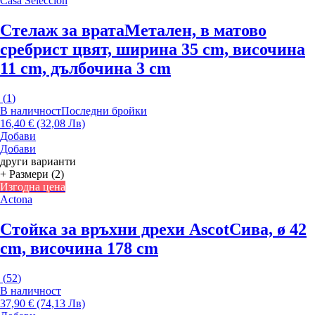
Casa Selección
Стелаж за врата
Метален, в матово
сребрист цвят, ширина 35 cm, височина
11 cm, дълбочина 3 cm
(
1
)
В наличност
Последни бройки
16,40 € (32,08 Лв)
Добави
Добави
други варианти
+ Размери (2)
Изгодна цена
Actona
Стойка за връхни дрехи Ascot
Сива, ø 42
cm, височина 178 cm
(
52
)
В наличност
37,90 € (74,13 Лв)