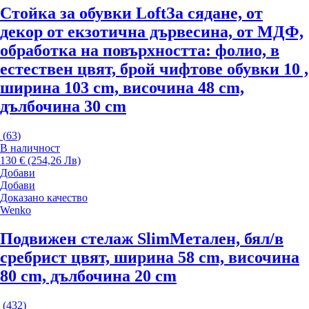
Стойка за обувки Loft
За сядане, от
декор от екзотична дървесина, от МДФ,
oбработка на повърхността: фолио, в
естествен цвят, брой чифтове обувки 10 ,
ширина 103 cm, височина 48 cm,
дълбочина 30 cm
(
63
)
В наличност
130 € (254,26 Лв)
Добави
Добави
Доказано качество
Wenko
Подвижен стелаж Slim
Метален, бял/в
сребрист цвят, ширина 58 cm, височина
80 cm, дълбочина 20 cm
(
432
)