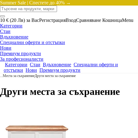
Summer Sale |
Спестете до 40% →
10 € (20 Лв) за Вас
Регистрация
Вход
Сравняване
Кошница
Menu
Категории
Стаи
Вдъхновение
Специални оферти и отстъпки
Нови
Премиум продукти
За професионалисти
Категории
Стаи
Вдъхновение
Специални оферти и
отстъпки
Нови
Премиум продукти
...
Места за съхранение
Други места за съхранение
Други места за съхранение