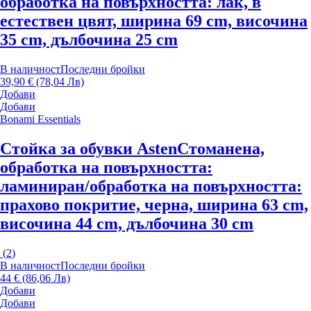
oбработка на повърхността: лак, в
естествен цвят, ширина 69 cm, височина
35 cm, дълбочина 25 cm
В наличност
Последни бройки
39,90 € (78,04 Лв)
Добави
Добави
Bonami Essentials
Стойка за обувки Asten
Стоманена,
oбработка на повърхността:
ламиниран/oбработка на повърхността:
прахово покритие, черна, ширина 63 cm,
височина 44 cm, дълбочина 30 cm
(
2
)
В наличност
Последни бройки
44 € (86,06 Лв)
Добави
Добави