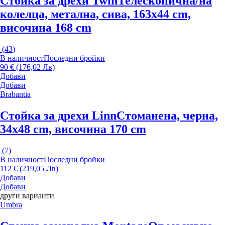
Стойка за дрехи Twin
Телескопична/на
колелца, метална, сива, 163x44 cm,
височина 168 cm
(
43
)
В наличност
Последни бройки
90 € (176,02 Лв)
Добави
Добави
Brabantia
Стойка за дрехи Linn
Стоманена, черна,
34x48 cm, височина 170 cm
(
7
)
В наличност
Последни бройки
112 € (219,05 Лв)
Добави
Добави
други варианти
Umbra