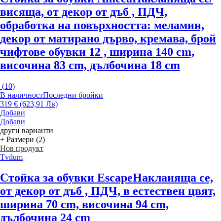
висяща, от декор от дъб , ПДЧ,
oбработка на повърхността: меламин,
декор от матирано дърво, кремава, брой
чифтове обувки 12 , ширина 140 cm,
височина 83 cm, дълбочина 18 cm
(
10
)
В наличност
Последни бройки
319 € (623,91 Лв)
Добави
Добави
други варианти
+ Размери (2)
Нов продукт
Tvilum
Стойка за обувки Escape
Накланяща се,
от декор от дъб , ПДЧ, в естествен цвят,
ширина 70 cm, височина 94 cm,
дълбочина 24 cm