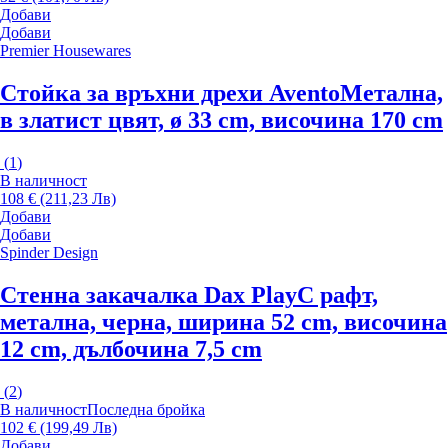
Добави
Добави
Premier Housewares
Стойка за връхни дрехи Avento
Метална,
в златист цвят, ø 33 cm, височина 170 cm
(
1
)
В наличност
108 € (211,23 Лв)
Добави
Добави
Spinder Design
Стенна закачалка Dax Play
С рафт,
метална, черна, ширина 52 cm, височина
12 cm, дълбочина 7,5 cm
(
2
)
В наличност
Последна бройка
102 € (199,49 Лв)
Добави