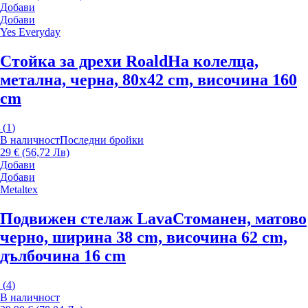
Добави
Добави
Yes Everyday
Стойка за дрехи Roald
На колелца,
метална, черна, 80x42 cm, височина 160
cm
(
1
)
В наличност
Последни бройки
29 € (56,72 Лв)
Добави
Добави
Metaltex
Подвижен стелаж Lava
Стоманен, матово
черно, ширина 38 cm, височина 62 cm,
дълбочина 16 cm
(
4
)
В наличност