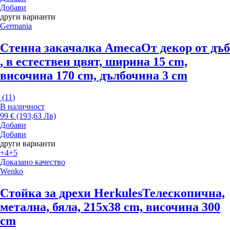
Добави
други варианти
Germania
Стенна закачалка Ameca
От декор от дъб
, в естествен цвят, ширина 15 cm,
височина 170 cm, дълбочина 3 cm
(
11
)
В наличност
99 € (193,63 Лв)
Добави
Добави
други варианти
+4
+5
Доказано качество
Wenko
Стойка за дрехи Herkules
Телескопична,
метална, бяла, 215x38 cm, височина 300
cm