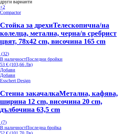
други варианти
+2
Compactor
Стойка за дрехи
Телескопична/на
колелца, метална, черна/в сребрист
цвят, 78x42 cm, височина 165 cm
(
32
)
В наличност
Последни бройки
53 € (103,66 Лв)
Добави
Добави
Esschert Design
Стенна закачалка
Метална, кафява,
ширина 12 cm, височина 20 cm,
дълбочина 63,5 cm
(
7
)
В наличност
Последна бройка
52 € (101,70 Лв)