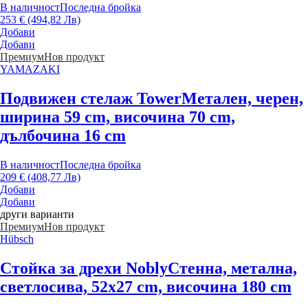
В наличност
Последна бройка
253 € (494,82 Лв)
Добави
Добави
Премиум
Нов продукт
YAMAZAKI
Подвижен стелаж Tower
Метален, черен,
ширина 59 cm, височина 70 cm,
дълбочина 16 cm
В наличност
Последна бройка
209 € (408,77 Лв)
Добави
Добави
други варианти
Премиум
Нов продукт
Hübsch
Стойка за дрехи Nobly
Стенна, метална,
светлосива, 52x27 cm, височина 180 cm