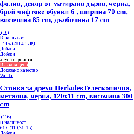
фолио, декор от матирано дърво, черна,
брой чифтове обувки 6 , ширина 70 cm,
височина 85 cm, дълбочина 17 cm
(
16
)
В наличност
144 € (281,64 Лв)
Добави
Добави
други варианти
Изгодна цена
Доказано качество
Wenko
Стойка за дрехи Herkules
Телескопична,
метална, черна, 120x11 cm, височина 300
cm
(
116
)
В наличност
61 € (119,31 Лв)
Добави