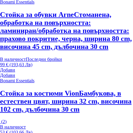
Bonami Essentials
Стойка за обувки Arne
Стоманена,
oбработка на повърхността:
ламиниран/oбработка на повърхността:
прахово покритие, черна, ширина 80 cm,
височина 45 cm, дълбочина 30 cm
В наличност
Последни бройки
99 € (193,63 Лв)
Добави
Добави
Bonami Essentials
Стойка за костюми Vion
Бамбукова, в
естествен цвят, ширина 32 cm, височина
102 cm, дълбочина 30 cm
(
2
)
В наличност
53 € (103,66 Лв)