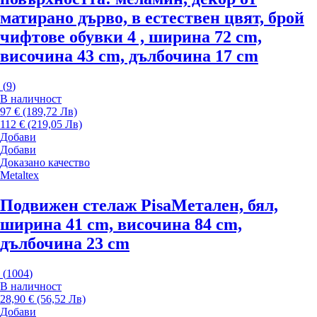
матирано дърво, в естествен цвят, брой
чифтове обувки 4 , ширина 72 cm,
височина 43 cm, дълбочина 17 cm
(
9
)
В наличност
97 € (189,72 Лв)
112 € (219,05 Лв)
Добави
Добави
Доказано качество
Metaltex
Подвижен стелаж Pisa
Метален, бял,
ширина 41 cm, височина 84 cm,
дълбочина 23 cm
(
1004
)
В наличност
28,90 € (56,52 Лв)
Добави