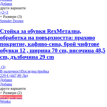
Добави
други варианти
+2
+3
+ Размери (3)
Spinder Design
Стойка за обувки Rex
Метална,
oбработка на повърхността: прахово
покритие, кафяво-сива, брой чифтове
обувки 12 , ширина 70 cm, височина 48,5
cm, дълбочина 29 cm
(
3
)
В наличност
Последна бройка
229 € (447,89 Лв)
Добави
Добави
други варианти
+ Размери (2)
Изгодна цена
Wenko