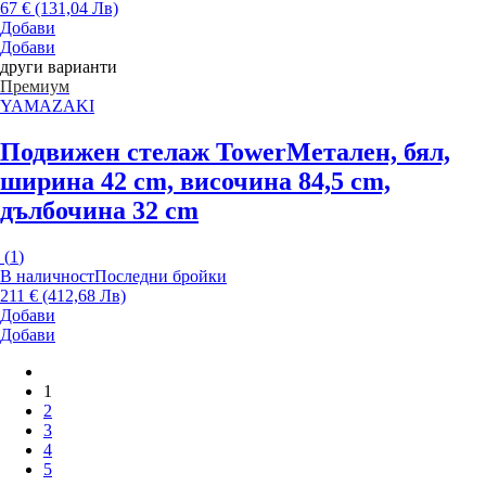
67 € (131,04 Лв)
Добави
Добави
други варианти
Премиум
YAMAZAKI
Подвижен стелаж Tower
Метален, бял,
ширина 42 cm, височина 84,5 cm,
дълбочина 32 cm
(
1
)
В наличност
Последни бройки
211 € (412,68 Лв)
Добави
Добави
1
2
3
4
5