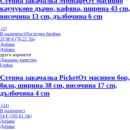
Стенна закачалка Montage
От масивно
каучуково дърво, кафява, ширина 43 cm,
височина 13 cm, дълбочина 6 cm
(
2
)
В наличност
Последни бройки
35,90 € (70,21 Лв)
Добави
Добави
други варианти
Доказано качество
Umbra
Стенна закачалка Picket
От масивен бор,
бяла, ширина 38 cm, височина 17 cm,
дълбочина 4 cm
(
24
)
В наличност
54 € (105,61 Лв)
Добави
Добави