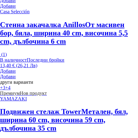
Добави
Добави
Casa Selección
Стенна закачалка Anillos
От масивен
бор, бяла, ширина 40 cm, височина 5,5
cm, дълбочина 6 cm
(
1
)
В наличност
Последни бройки
13,40 € (26,21 Лв)
Добави
Добави
други варианти
+3
+4
Премиум
Нов продукт
YAMAZAKI
Подвижен стелаж Tower
Метален, бял,
ширина 60 cm, височина 59 cm,
дълбочина 35 cm