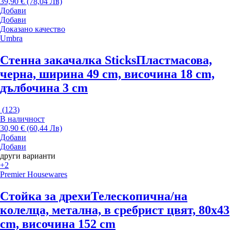
39,90 € (78,04 Лв)
Добави
Добави
Доказано качество
Umbra
Стенна закачалка Sticks
Пластмасова,
черна, ширина 49 cm, височина 18 cm,
дълбочина 3 cm
(
123
)
В наличност
30,90 € (60,44 Лв)
Добави
Добави
други варианти
+2
Premier Housewares
Стойка за дрехи
Телескопична/на
колелца, метална, в сребрист цвят, 80x43
cm, височина 152 cm