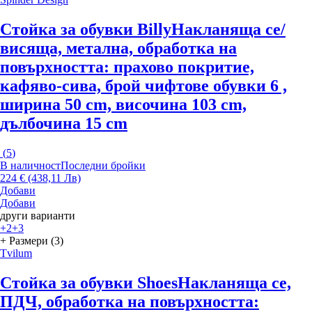
Стойка за обувки Billy
Накланяща се/
висяща, метална, oбработка на
повърхността: прахово покритие,
кафяво-сива, брой чифтове обувки 6 ,
ширина 50 cm, височина 103 cm,
дълбочина 15 cm
(
5
)
В наличност
Последни бройки
224 € (438,11 Лв)
Добави
Добави
други варианти
+2
+3
+ Размери (3)
Tvilum
Стойка за обувки Shoes
Накланяща се,
ПДЧ, oбработка на повърхността: