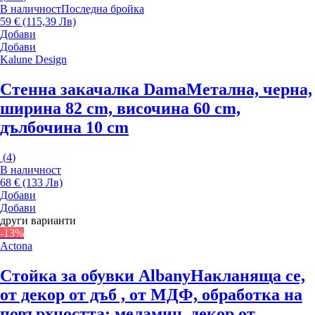
В наличност
Последна бройка
59 € (115,39 Лв)
Добави
Добави
Kalune Design
Стенна закачалка Dama
Метална, черна,
ширина 82 cm, височина 60 cm,
дълбочина 10 cm
(
4
)
В наличност
68 € (133 Лв)
Добави
Добави
други варианти
-13%
Actona
Стойка за обувки Albany
Накланяща се,
от декор от дъб , от МДФ, oбработка на
повърхността: меламин, декор от