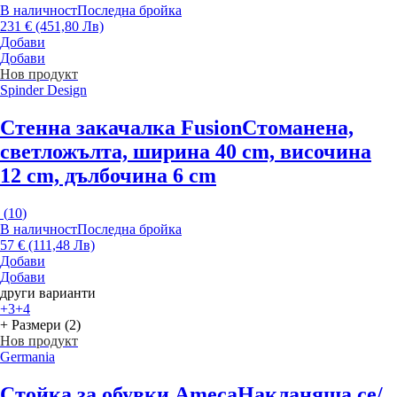
В наличност
Последна бройка
231 € (451,80 Лв)
Добави
Добави
Нов продукт
Spinder Design
Стенна закачалка Fusion
Стоманена,
светложълта, ширина 40 cm, височина
12 cm, дълбочина 6 cm
(
10
)
В наличност
Последна бройка
57 € (111,48 Лв)
Добави
Добави
други варианти
+3
+4
+ Размери (2)
Нов продукт
Germania
Стойка за обувки Ameca
Накланяща се/