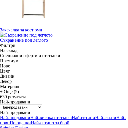
Закачалка за костюми
Съхранение под леглото
Филтри
На склад
Специални оферти и отстъпки
Премиум
Новo
Цвят
Дизайн
Декор
Материал
+ Още (5)
639 резултата
Най-продавани
Най-продавани
Най-продавани
Най-висока отстъпка
Най-евтини
Най-скъпи
Най-
нови
По оценки
Най-евтино за брой
Spinder Design