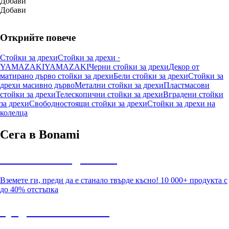
Добави
Добави
Открийте повече
Стойки за дрехи
Стойки за дрехи ·
YAMAZAKI
YAMAZAKI
Черни стойки за дрехи
Декор от
матирано дърво стойки за дрехи
Бели стойки за дрехи
Стойки за
дрехи масивно дърво
Метални стойки за дрехи
Пластмасови
стойки за дрехи
Телескопични стойки за дрехи
Вградени стойки
за дрехи
Свободностоящи стойки за дрехи
Стойки за дрехи на
колелца
Сега в Bonami
Summer Sale до -40%
Вземете ги, преди да е станало твърде късно! 10 000+ продукта с
до 40% отстъпка
Градина с отстъпка