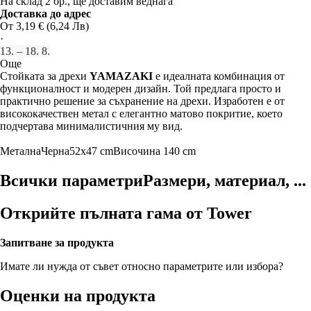
На склад 2 бр., ще доставим веднага
Доставка до адрес
От 3,19 € (6,24 Лв)
·
13. – 18. 8.
Още
Стойката за дрехи
YAMAZAKI
е идеалната комбинация от
функционалност и модерен дизайн. Той предлага просто и
практично решение за съхранение на дрехи. Изработен е от
висококачествен метал с елегантно матово покритие, което
подчертава минималистичния му вид.
Метална
Черна
52x47 cm
Височина 140 cm
Всички параметри
Размери, материал, ...
Открийте пълната гама от Tower
Запитване за продукта
Имате ли нужда от съвет относно параметрите или избора?
Оценки на продукта