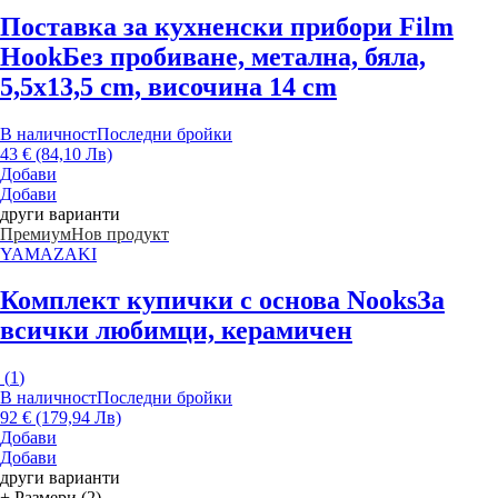
Поставка за кухненски прибори Film
Hook
Без пробиване, метална, бяла,
5,5x13,5 cm, височина 14 cm
В наличност
Последни бройки
43 € (84,10 Лв)
Добави
Добави
други варианти
Премиум
Нов продукт
YAMAZAKI
Комплект купички с основа Nooks
За
всички любимци, керамичен
(
1
)
В наличност
Последни бройки
92 € (179,94 Лв)
Добави
Добави
други варианти
+ Размери (2)