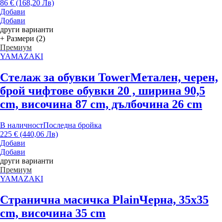
86 € (168,20 Лв)
Добави
Добави
други варианти
+ Размери (2)
Премиум
YAMAZAKI
Стелаж за обувки Tower
Метален, черен,
брой чифтове обувки 20 , ширина 90,5
cm, височина 87 cm, дълбочина 26 cm
В наличност
Последна бройка
225 € (440,06 Лв)
Добави
Добави
други варианти
Премиум
YAMAZAKI
Странична масичка Plain
Черна, 35x35
cm, височина 35 cm