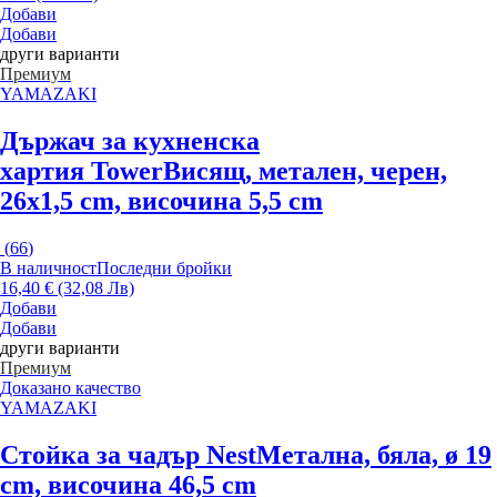
Добави
Добави
други варианти
Премиум
YAMAZAKI
Държач за кухненска
хартия Tower
Висящ, метален, черен,
26x1,5 cm, височина 5,5 cm
(
66
)
В наличност
Последни бройки
16,40 € (32,08 Лв)
Добави
Добави
други варианти
Премиум
Доказано качество
YAMAZAKI
Стойка за чадър Nest
Метална, бяла, ø 19
cm, височина 46,5 cm