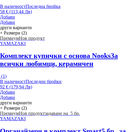
В наличност
Последна бройка
58 € (113,44 Лв)
Добави
Добави
други варианти
+ Размери (2)
Премиум
Нов продукт
YAMAZAKI
Комплект купички с основа Nooks
За
всички любимци, керамичен
(
1
)
В наличност
Последни бройки
92 € (179,94 Лв)
Добави
Добави
други варианти
+ Размери (2)
Премиум
Нов продукт
задаване на 5 бр.
YAMAZAKI
Органайзери в комплект Smart
5 бр., за