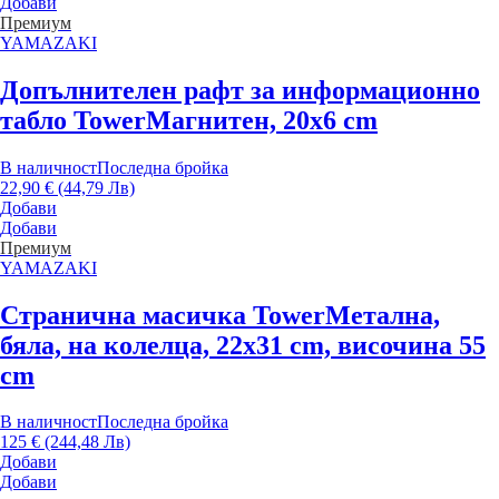
Добави
Премиум
YAMAZAKI
Допълнителен рафт за информационно
табло Tower
Магнитен, 20x6 cm
В наличност
Последна бройка
22,90 € (44,79 Лв)
Добави
Добави
Премиум
YAMAZAKI
Странична масичка Tower
Метална,
бяла, на колелца, 22x31 cm, височина 55
cm
В наличност
Последна бройка
125 € (244,48 Лв)
Добави
Добави