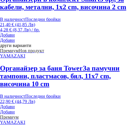
кабели, метални, 1x2 cm, височина 2 cm
В наличност
Последни бройки
21,40 € (41,85 Лв)
4,28 € (8,37 Лв) / бр.
Добави
Добави
други варианти
Премиум
Нов продукт
YAMAZAKI
Органайзер за баня Tower
За памучни
тампони, пластмасов, бял, 11x7 cm,
височина 10 cm
В наличност
Последни бройки
22,90 € (44,79 Лв)
Добави
Добави
Премиум
YAMAZAKI