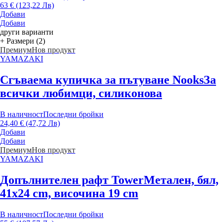
63 € (123,22 Лв)
Добави
Добави
други варианти
+ Размери (2)
Премиум
Нов продукт
YAMAZAKI
Сгъваема купичка за пътуване Nooks
За
всички любимци, силиконова
В наличност
Последни бройки
24,40 € (47,72 Лв)
Добави
Добави
Премиум
Нов продукт
YAMAZAKI
Допълнителен рафт Tower
Метален, бял,
41x24 cm, височина 19 cm
В наличност
Последни бройки