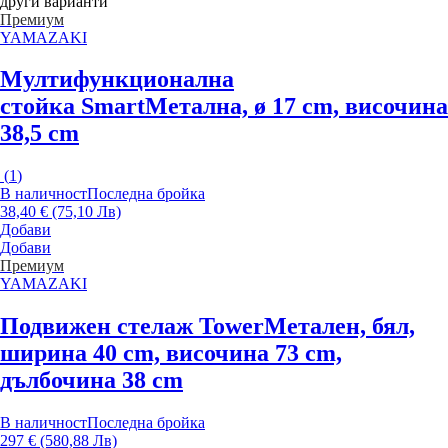
други варианти
Премиум
YAMAZAKI
Мултифункционална
стойка Smart
Метална, ø 17 cm, височина
38,5 cm
(
1
)
В наличност
Последна бройка
38,40 € (75,10 Лв)
Добави
Добави
Премиум
YAMAZAKI
Подвижен стелаж Tower
Метален, бял,
ширина 40 cm, височина 73 cm,
дълбочина 38 cm
В наличност
Последна бройка
297 € (580,88 Лв)