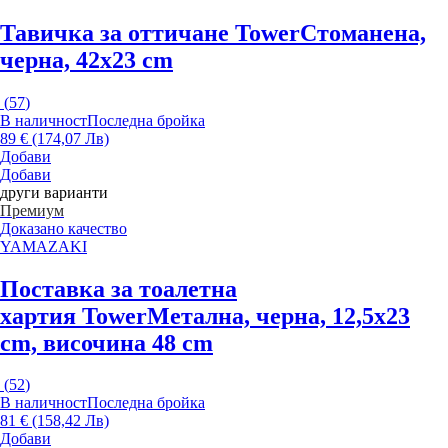
Тавичка за оттичане Tower
Стоманена,
черна, 42x23 cm
(
57
)
В наличност
Последна бройка
89 € (174,07 Лв)
Добави
Добави
други варианти
Премиум
Доказано качество
YAMAZAKI
Поставка за тоалетна
хартия Tower
Метална, черна, 12,5x23
cm, височина 48 cm
(
52
)
В наличност
Последна бройка
81 € (158,42 Лв)
Добави