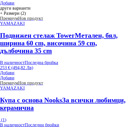
Добави
други варианти
+ Размери (2)
Премиум
Нов продукт
YAMAZAKI
Подвижен стелаж Tower
Метален, бял,
ширина 60 cm, височина 59 cm,
дълбочина 35 cm
В наличност
Последна бройка
253 € (494,82 Лв)
Добави
Добави
Премиум
Нов продукт
YAMAZAKI
Купа с основа Nooks
За всички любимци,
керамична
(
1
)
В наличност
Последни бройки