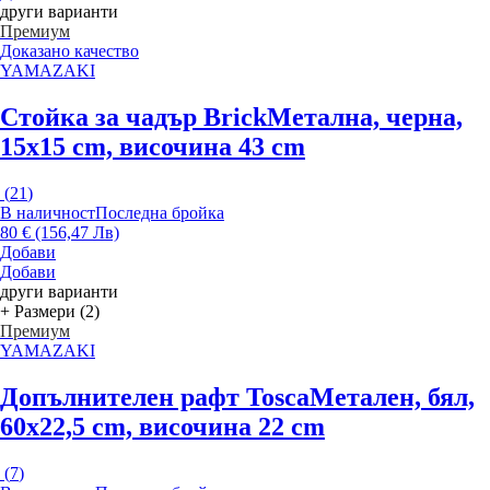
други варианти
Премиум
Доказано качество
YAMAZAKI
Стойка за чадър Brick
Метална, черна,
15x15 cm, височина 43 cm
(
21
)
В наличност
Последна бройка
80 € (156,47 Лв)
Добави
Добави
други варианти
+ Размери (2)
Премиум
YAMAZAKI
Допълнителен рафт Tosca
Метален, бял,
60x22,5 cm, височина 22 cm
(
7
)