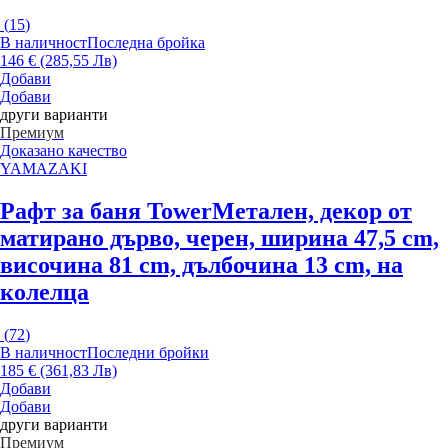
(
15
)
В наличност
Последна бройка
146 € (285,55 Лв)
Добави
Добави
други варианти
Премиум
Доказано качество
YAMAZAKI
Рафт за баня Tower
Метален, декор от
матирано дърво, черен, ширина 47,5 cm,
височина 81 cm, дълбочина 13 cm, на
колелца
(
72
)
В наличност
Последни бройки
185 € (361,83 Лв)
Добави
Добави
други варианти
Премиум