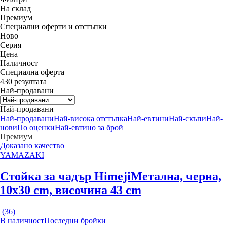
На склад
Премиум
Специални оферти и отстъпки
Новo
Серия
Цена
Наличност
Специална оферта
430 резултата
Най-продавани
Най-продавани
Най-продавани
Най-висока отстъпка
Най-евтини
Най-скъпи
Най-
нови
По оценки
Най-евтино за брой
Премиум
Доказано качество
YAMAZAKI
Стойка за чадър Himeji
Метална, черна,
10x30 cm, височина 43 cm
(
36
)
В наличност
Последни бройки