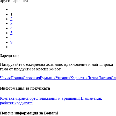
други варианти
1
2
3
4
5
...
9
Зареди още
Пазарувайте с ежедневна доза ново вдъхновение и най-широка
гама от продукти за красив живот.
Чехия
Полша
Словакия
Румъния
Унгария
Хърватия
Литва
Латвия
Сл
Информация за покупката
Контакти
Транспорт
Оплаквания и връщания
Плащане
Как
работят кредитите
Повече информация за Bonami