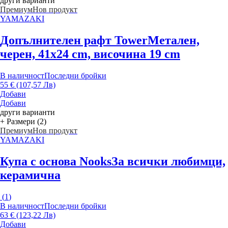
други варианти
Премиум
Нов продукт
YAMAZAKI
Допълнителен рафт Tower
Метален,
черен, 41x24 cm, височина 19 cm
В наличност
Последни бройки
55 € (107,57 Лв)
Добави
Добави
други варианти
+ Размери (2)
Премиум
Нов продукт
YAMAZAKI
Купа с основа Nooks
За всички любимци,
керамична
(
1
)
В наличност
Последни бройки
63 € (123,22 Лв)
Добави