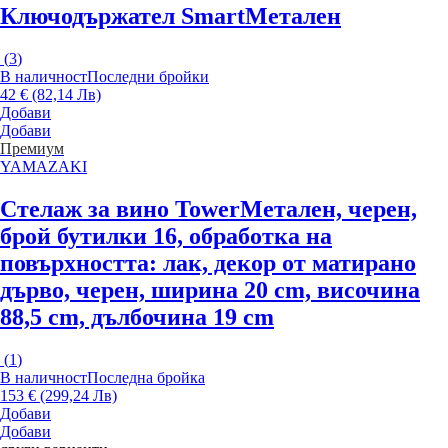
Ключодържател Smart
Метален
(
3
)
В наличност
Последни бройки
42 € (82,14 Лв)
Добави
Добави
Премиум
YAMAZAKI
Стелаж за вино Tower
Метален, черен,
брой бутилки 16, oбработка на
повърхността: лак, декор от матирано
дърво, черен, ширина 20 cm, височина
88,5 cm, дълбочина 19 cm
(
1
)
В наличност
Последна бройка
153 € (299,24 Лв)
Добави
Добави