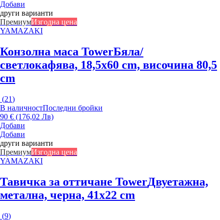
Добави
други варианти
Премиум
Изгодна цена
YAMAZAKI
Конзолна маса Tower
Бяла/
светлокафява, 18,5x60 cm, височина 80,5
cm
(
21
)
В наличност
Последни бройки
90 € (176,02 Лв)
Добави
Добави
други варианти
Премиум
Изгодна цена
YAMAZAKI
Тавичка за оттичане Tower
Двуетажна,
метална, черна, 41x22 cm
(
9
)