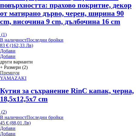
повърхността: прахово покритие, декор
от матирано дърво, черен, ширина 90
cm, височина 9 cm, дълбочина 16 cm
(
1
)
В наличност
Последни бройки
83 € (162,33 Лв)
Добави
Добави
други варианти
+ Размери (2)
Премиум
YAMAZAKI
Кутия за съхранение Rin
С капак, черна,
18,5x12,5x7 cm
(
2
)
В наличност
Последни бройки
45 € (88,01 Лв)
Добави
Добави