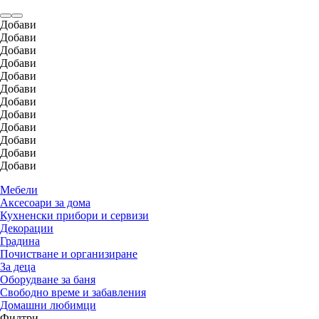
Добави
Добави
Добави
Добави
Добави
Добави
Добави
Добави
Добави
Добави
Добави
Добави
Мебели
Аксесоари за дома
Кухненски прибори и сервизи
Декорации
Градина
Почистване и организиране
За деца
Оборудване за баня
Свободно време и забавления
Домашни любимци
Филтри