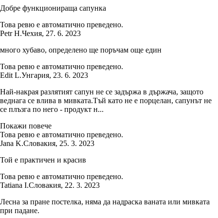
Добре функционираща сапунка
Това ревю е автоматично преведено.
Petr H.
Чехия
,
27. 6. 2023
много хубаво, определено ще поръчам още един
Това ревю е автоматично преведено.
Edit L.
Унгария
,
23. 6. 2023
Най-накрая разлятият сапун не се задържа в държача, защото
веднага се влива в мивката.Тъй като не е порцелан, сапунът не
се плъзга по него - продукт н...
Покажи повече
Това ревю е автоматично преведено.
Jana K.
Словакия
,
25. 3. 2023
Той е практичен и красив
Това ревю е автоматично преведено.
Tatiana I.
Словакия
,
22. 3. 2023
Лесна за пране постелка, няма да надраска ваната или мивката
при падане.