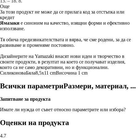
13. – 18. 8.
Още
За този продукт не може да се прилага код за отстъпка или
кредит
Ямазаки
е синоним на качество, изящни форми и ефективно
използване.
Тя обича предизвикателствата и вярва, че сме родени, за да се
развиваме и променяме постоянно.
Дизайнерите на Yamazaki внасят нови идеи и творчество в
своите продукти, в резултат на което се получават изделия,
които са не само декоративни, но и функционални.
Силиконова
Бяла
8,5x11 cm
Височина 1 cm
Всички параметри
Размери, материал, ...
Запитване за продукта
Имате ли нужда от съвет относно параметрите или избора?
Оценки на продукта
4.7