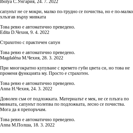
Ibolya C.
Унгария
,
24. 7. 2022
сапунът не се мокри, малко по-трудно се почиства, но е по-малко
хлъзгав върху мивката
Това ревю е автоматично преведено.
Edita D.
Чехия
,
9. 4. 2022
Страхотно с практичен сапун
Това ревю е автоматично преведено.
Magdaléna M.
Чехия
,
28. 3. 2022
При многократно купуване с времето губи цвета си, но това не
променя функцията му. Просто е страхотен.
Това ревю е автоматично преведено.
Anna H.
Чехия
,
24. 3. 2022
Доволен съм от подложката. Материалът е мек, не се плъзга по
мивката, сапунът полепва по подложката, лесно се почиства.
Мога да я препоръчам.
Това ревю е автоматично преведено.
Anna M.
Полша
,
18. 3. 2022