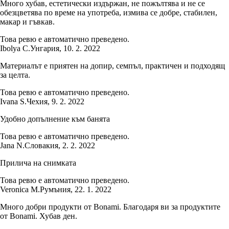
Много хубав, естетически издържан, не пожълтява и не се
обезцветява по време на употреба, измива се добре, стабилен,
макар и гъвкав.
Това ревю е автоматично преведено.
Ibolya C.
Унгария
,
10. 2. 2022
Материалът е приятен на допир, семпъл, практичен и подходящ
за целта.
Това ревю е автоматично преведено.
Ivana S.
Чехия
,
9. 2. 2022
Удобно допълнение към банята
Това ревю е автоматично преведено.
Jana N.
Словакия
,
2. 2. 2022
Прилича на снимката
Това ревю е автоматично преведено.
Veronica M.
Румъния
,
22. 1. 2022
Много добри продукти от Bonami. Благодаря ви за продуктите
от Bonami. Хубав ден.