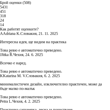
Брой оценки
(
508
)
5
431
4
51
3
18
2
4
1
4
Как работят оценките?
A
Adriana K.
Словакия
,
21. 11. 2025
Интересна идея, ще видим на практика
Това ревю е автоматично преведено.
J
Jitka Ř.
Чехия
,
24. 6. 2025
Всичко е наред.
Това ревю е автоматично преведено.
K
Katarina M. V.
Словакия
,
6. 2. 2025
минималистичен дизайн, изключително практичен, може да
бъде малко по-малък
Това ревю е автоматично преведено.
Petra L.
Чехия
,
4. 2. 2025
Практична сапунерка, лесна за почистване