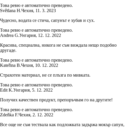
Това ревю е автоматично преведено.
Světlana H.
Чехия
,
11. 3. 2023
Чудесно, водата се стича, сапунът е хубав и сух.
Това ревю е автоматично преведено.
Andrea G.
Унгария
,
12. 12. 2022
Красива, специална, никога не съм виждала нещо подобно
другаде.
Това ревю е автоматично преведено.
Kateřina B.
Чехия
,
10. 12. 2022
Страхотен материал, не се плъзга по мивката.
Това ревю е автоматично преведено.
Edit K.
Унгария
,
5. 12. 2022
Получих качествен продукт, препоръчвам го на другите!
Това ревю е автоматично преведено.
Zdeňka F.
Чехия
,
2. 12. 2022
Все още не съм тествала как подложката задържа мокър сапун,