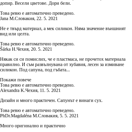
допир. Весели цветове. Дори бели.
Това ревю е автоматично преведено.
Jana M.
Словакия
,
22. 5. 2021
Не е твърд материал, а мек силикон. Няма значение външният
вид или целта.
Това ревю е автоматично преведено.
Šárka H.
Чехия
,
20. 5. 2021
Някак си си помислих, че е пластмаса, не прочетох материала
правилно. И съм развълнувана от хубавия, лесен за измиване
силикон. Под сапуна, под гъбата...
Покажи повече
Това ревю е автоматично преведено.
Alexandra K.
Чехия
,
11. 5. 2021
Дизайн и много практичен. Сапунът е винаги сух.
Това ревю е автоматично преведено.
PhDr.Magdaléna M.
Словакия
,
5. 5. 2021
Много оригинално и практично