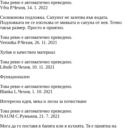
Това ревю е автоматично преведено.
Věra P.
Чехия
,
14. 1. 2022
Силиконова подложка. Сапунът не залепва във водата.
Подложката не се изплъзва от мивката и сапуна от нея. Точно
такъв размер. Просто и приятно.
Това ревю е автоматично преведено.
Veronika P.
Чехия
,
26. 11. 2021
Хубав и качествен материал
Това ревю е автоматично преведено.
Libuše D.
Чехия
,
10. 11. 2021
Функционален
Това ревю е автоматично преведено.
Blanka L.
Чехия
,
1. 10. 2021
Интересна идея, мека и лесна за почистване
Това ревю е автоматично преведено.
NAUM C.
Румъния
,
21. 7. 2021
Мога да го поставя в банята или в кухнята. Тя е приятна на