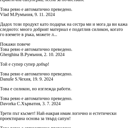
Това ревю е автоматично преведено.
Vlad M.
Румъния
,
9. 11. 2024
Дадох този продукт като подарък на сестра ми и мога да ви кажа
следното: много добрият материал е податлив силикон, когато
го вземете в ръка, можете л...
Покажи повече
Това ревю е автоматично преведено.
Gherghina B.
Румъния
,
2. 10. 2024
Той е супер супер добър!
Това ревю е автоматично преведено.
Danuše S.
Чехия
,
19. 9. 2024
Това е силикон, но изглежда работи.
Това ревю е автоматично преведено.
Davorka C.
Хърватия
,
3. 7. 2024
Трети път късмет! Най-накрая имам логично и естетически
проектирана основа за твърд сапун!