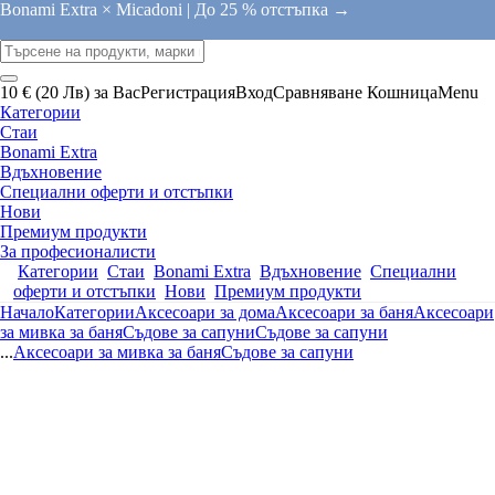
Bonami Extra × Micadoni |
До 25 % отстъпка →
10 € (20 Лв) за Вас
Регистрация
Вход
Сравняване
Кошница
Menu
Категории
Стаи
Bonami Extra
Вдъхновение
Специални оферти и отстъпки
Нови
Премиум продукти
За професионалисти
Категории
Стаи
Bonami Extra
Вдъхновение
Специални
оферти и отстъпки
Нови
Премиум продукти
Начало
Категории
Аксесоари за дома
Аксесоари за баня
Аксесоари
за мивка за баня
Съдове за сапуни
Съдове за сапуни
...
Аксесоари за мивка за баня
Съдове за сапуни