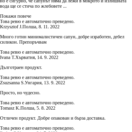
но е сигурно, че сапунът няма да лежи в мокрото и излишната
вода ще се стича по жлебовете ...
Покажи повече
Това ревю е автоматично преведено.
Krzysztof J.
Полша
,
8. 11. 2022
Много готин минималистичен сапун, добре изработен, дебел
силикон. Препоръчвам
Това ревю е автоматично преведено.
Ivana T.
Хърватия
,
14. 9. 2022
Дълготраен продукт.
Това ревю е автоматично преведено.
Zsuzsanna S.
Унгария
,
13. 9. 2022
Просто, но чудесно.
Това ревю е автоматично преведено.
Tomasz K.
Полша
,
5. 8. 2022
Отличен продукт. Добре опакован и бърза доставка.
Това ревю е автоматично преведено.