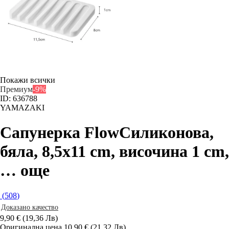
Покажи всички
Премиум
-9%
ID: 636788
YAMAZAKI
Сапунерка Flow
Силиконова,
бяла, 8,5x11 cm, височина 1 cm
,
…
още
(
508
)
Доказано качество
9,90 € (19,36 Лв)
Оригинална цена
10,90 € (21,32 Лв)