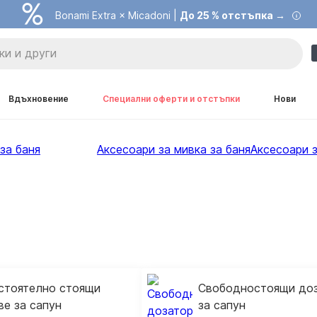
Bonami Extra × Micadoni |
До 25 % отстъпка →
Вдъхновение
Специални оферти и отстъпки
Нови
за баня
Аксесоари за мивка за баня
Аксесоари з
стоятелно стоящи
Свободностоящи до
е за сапун
за сапун