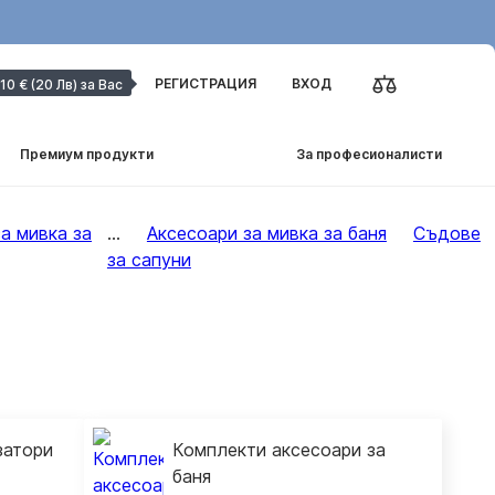
РЕГИСТРАЦИЯ
ВХОД
10 € (20 Лв) за Вас
Премиум продукти
За професионалисти
а мивка за
...
Аксесоари за мивка за баня
Съдове
за сапуни
затори
Комплекти аксесоари за
баня