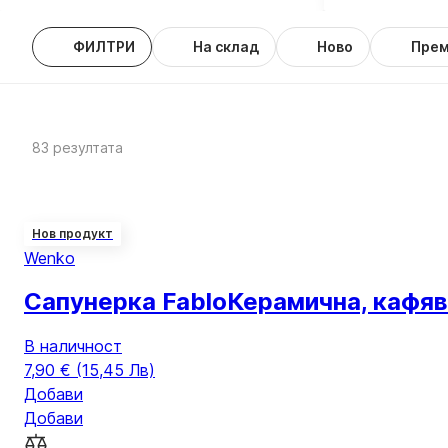
ФИЛТРИ
На склад
Новo
Пре
83 резултата
Нов продукт
Wenko
Сапунерка Fablo
Керамична, кафява
В наличност
7,90 € (15,45 Лв)
Добави
Добави