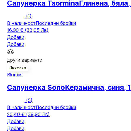
Сапунерка Taormina
Глинена, бяла,
(
1
)
В наличност
Последни бройки
16,90 € (33,05 Лв)
Добави
Добави
други варианти
Премиум
Blomus
Сапунерка Sono
Керамична, синя, 
(
5
)
В наличност
Последни бройки
20,40 € (39,90 Лв)
Добави
Добави