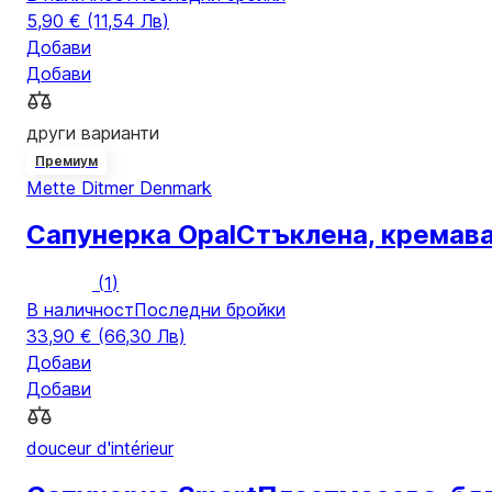
5,90 € (11,54 Лв)
Добави
Добави
други варианти
Премиум
Mette Ditmer Denmark
Сапунерка Opal
Стъклена, кремава,
(
1
)
В наличност
Последни бройки
33,90 € (66,30 Лв)
Добави
Добави
douceur d'intérieur