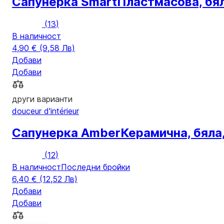
Сапунерка Smart
Пластмасова, бял
(
13
)
В наличност
4,90 € (9,58 Лв)
Добави
Добави
други варианти
douceur d'intérieur
Сапунерка Amber
Керамична, бяла,
(
12
)
В наличност
Последни бройки
6,40 € (12,52 Лв)
Добави
Добави