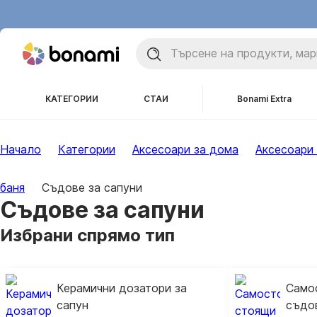
КАТЕГОРИИ
СТАИ
Bonami Extra
Начало
Категории
Аксесоари за дома
Аксесоари 
баня
Съдове за сапуни
Съдове за сапуни
Избрани спрямо тип
Керамични дозатори за
Само
сапун
съдов