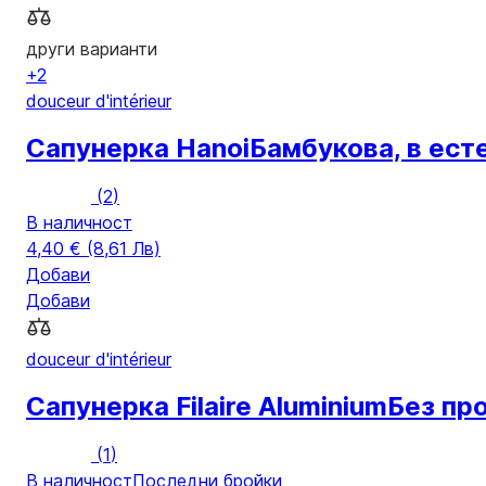
други варианти
+2
douceur d'intérieur
Сапунерка Hanoi
Бамбукова, в есте
(
2
)
В наличност
4,40 € (8,61 Лв)
Добави
Добави
douceur d'intérieur
Сапунерка Filaire Aluminium
Без про
(
1
)
В наличност
Последни бройки