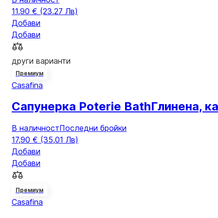
11,90 € (23,27 Лв)
Добави
Добави
други варианти
Премиум
Casafina
Сапунерка Poterie Bath
Глинена, к
В наличност
Последни бройки
17,90 € (35,01 Лв)
Добави
Добави
Премиум
Casafina