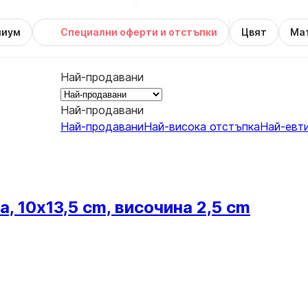
миум
Специални оферти и отстъпки
Цвят
Ма
Най-продавани
Най-продавани
Най-продавани
Най-висока отстъпка
Най-евт
, 10x13,5 cm, височина 2,5 cm