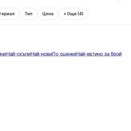
териал
Тип
Цена
+ Още (4)
ини
Най-скъпи
Най-нови
По оценки
Най-евтино за брой