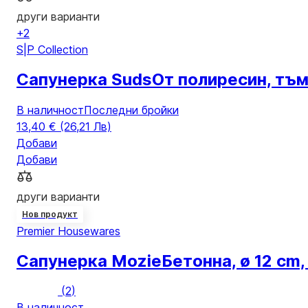
други варианти
+2
S|P Collection
Сапунерка Suds
От полиресин, тъмн
В наличност
Последни бройки
13,40 € (26,21 Лв)
Добави
Добави
други варианти
Нов продукт
Premier Housewares
Сапунерка Mozie
Бетонна, ø 12 cm
(
2
)
В наличност