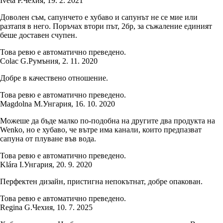
Iveta P.
Чехия
,
19. 2. 2021
Доволен съм, сапунчето е хубаво и сапунът не се мие или
разтапя в него. Поръчах втори път, 2бр, за съжаление единият
беше доставен счупен.
Това ревю е автоматично преведено.
Colac G.
Румъния
,
2. 11. 2020
Добре в качествено отношение.
Това ревю е автоматично преведено.
Magdolna M.
Унгария
,
16. 10. 2020
Можеше да бъде малко по-подобна на другите два продукта на
Wenko, но е хубаво, че вътре има канали, които предпазват
сапуна от плуване във вода.
Това ревю е автоматично преведено.
Klára I.
Унгария
,
20. 9. 2020
Перфектен дизайн, пристигна непокътнат, добре опакован.
Това ревю е автоматично преведено.
Regina G.
Чехия
,
10. 7. 2025