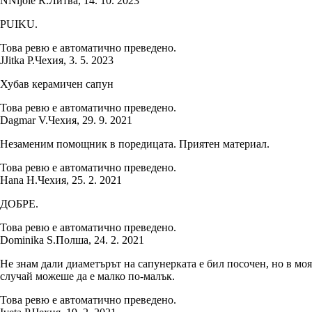
N
Nijolė R.
Литва
,
14. 10. 2023
PUIKU.
Това ревю е автоматично преведено.
J
Jitka P.
Чехия
,
3. 5. 2023
Хубав керамичен сапун
Това ревю е автоматично преведено.
Dagmar V.
Чехия
,
29. 9. 2021
Незаменим помощник в поредицата. Приятен материал.
Това ревю е автоматично преведено.
Hana H.
Чехия
,
25. 2. 2021
ДОБРЕ.
Това ревю е автоматично преведено.
Dominika S.
Полша
,
24. 2. 2021
Не знам дали диаметърът на сапунерката е бил посочен, но в моя
случай можеше да е малко по-малък.
Това ревю е автоматично преведено.