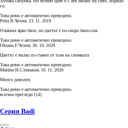
Хубава сапунка. Но белият цвят е с лек нюанс на сиво. Върнах
го.
Това ревю е автоматично преведено.
Petra B.
Чехия
,
23. 11. 2019
Очаквах ярко бяло, но цветът е по-скоро бяло-сив.
Това ревю е автоматично преведено.
Oksana F.
Чехия
,
30. 10. 2020
Цветът е малко по-тъмен от този на снимката
Това ревю е автоматично преведено.
Martina H.
Словакия
,
10. 11. 2020
Много доволен
Това ревю е автоматично преведено.
всички прегледи
(
14
)
Серия Badi