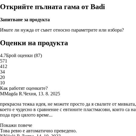
Открийте пълната гама от Badi
Запитване за продукта
Имате ли нужда от съвет относно параметрите или избора?
Оценки на продукта
4.7
Брой оценки
(
87
)
5
71
4
12
3
4
2
0
1
0
Как работят оценките?
M
Magda R.
Чехия
,
13. 8. 2025
прекрасна тежка идея, не можете просто да я свалите от мивката,
което е чудесно в сравнение с евтините пластмасови, които са на
пода през цялото време...
Покажи повече
Това ревю е автоматично преведено.