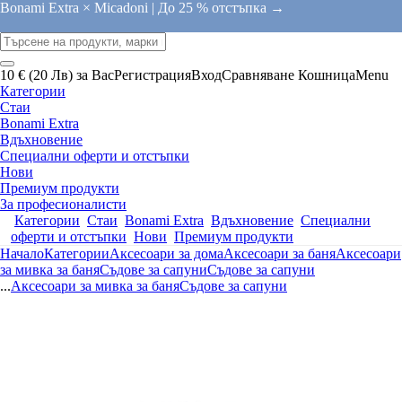
Bonami Extra × Micadoni |
До 25 % отстъпка →
10 € (20 Лв) за Вас
Регистрация
Вход
Сравняване
Кошница
Menu
Категории
Стаи
Bonami Extra
Вдъхновение
Специални оферти и отстъпки
Нови
Премиум продукти
За професионалисти
Категории
Стаи
Bonami Extra
Вдъхновение
Специални
оферти и отстъпки
Нови
Премиум продукти
Начало
Категории
Аксесоари за дома
Аксесоари за баня
Аксесоари
за мивка за баня
Съдове за сапуни
Съдове за сапуни
...
Аксесоари за мивка за баня
Съдове за сапуни