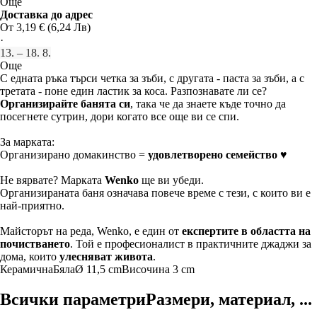
Още
Доставка до адрес
От 3,19 € (6,24 Лв)
·
13. – 18. 8.
Още
С едната ръка търси четка за зъби, с другата - паста за зъби, а с
третата - поне един ластик за коса. Разпознавате ли се?
Организирайте банята си
, така че да знаете къде точно да
посегнете сутрин, дори когато все още ви се спи.
За марката:
Организирано домакинство =
удовлетворено семейство
♥
Не вярвате? Марката
Wenko
ще ви убеди.
Организираната баня означава повече време с тези, с които ви е
най-приятно.
Майсторът на реда, Wenko, е един от
експертите в областта на
почистването
. Той е професионалист в практичните джаджи за
дома, които
улесняват живота
.
Керамична
Бяла
Ø 11,5 cm
Височина 3 cm
Всички параметри
Размери, материал, ...