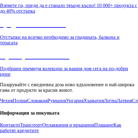
Вземете ги, преди да е станало твърде късно! 10 000+ продукта с
до 40% отстъпка
Градина с отстъпка
Отстъпки на всичко необходимо за градината, балкона и
терасата
Премиум с отстъпка
Подбрани премиум колекции за вашия дом сега на по-добри
цени
Пазарувайте с ежедневна доза ново вдъхновение и най-широка
гама от продукти за красив живот.
Чехия
Полша
Словакия
Румъния
Унгария
Хърватия
Литва
Латвия
Сл
Информация за покупката
Контакти
Транспорт
Оплаквания и връщания
Плащане
Как
работят кредитите