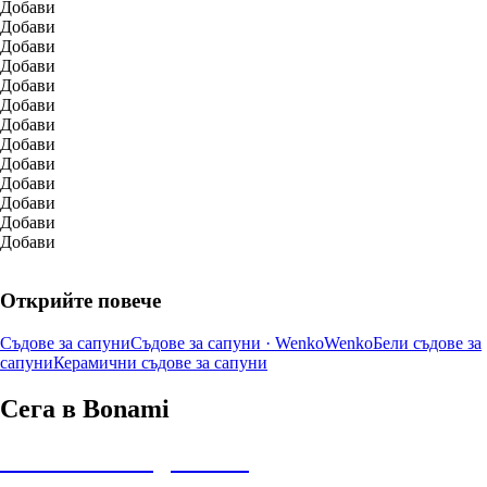
Добави
Добави
Добави
Добави
Добави
Добави
Добави
Добави
Добави
Добави
Добави
Добави
Добави
Открийте повече
Съдове за сапуни
Съдове за сапуни · Wenko
Wenko
Бели съдове за
сапуни
Керамични съдове за сапуни
Сега в Bonami
Summer Sale до -40%