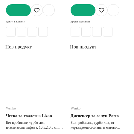
ДОБАВИ
ДОБАВИ
други варианти
други варианти
Нов продукт
Нов продукт
Wenko
Wenko
Четка за тоалетна Lizan
Диспенсер за сапун Porto
Без пробиване, турбо-лок,
Без пробиване, турбо-лок, от
пластмасова, кафява, 10,5x10,5 cm,
неръждаема стомана, в матово
височина 35,5 cm
сребрист цвят, ø 9,5 cm, височина 11,5