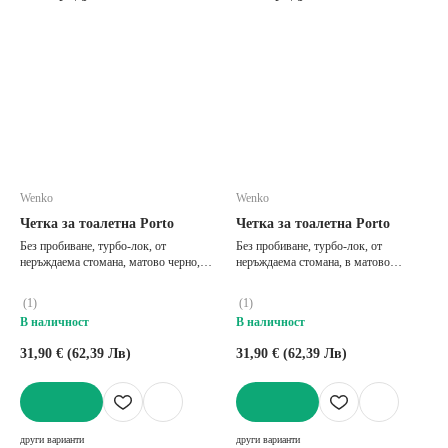
Wenko
Wenko
Четка за тоалетна Porto
Четка за тоалетна Porto
Без пробиване, турбо-лок, от
Без пробиване, турбо-лок, от
неръждаема стомана, матово черно, ø
неръждаема стомана, в матово
9 cm, височина 37 cm
сребрист цвят, ø 9 cm, височина 37 cm
(
1
)
(
1
)
В наличност
В наличност
31,90 € (62,39 Лв)
31,90 € (62,39 Лв)
ДОБАВИ
ДОБАВИ
други варианти
други варианти