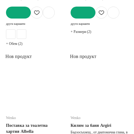
ДОБАВИ
ДОБАВИ
други варианти
други варианти
+ Размери (2)
+ Обем (2)
Нов продукт
Нов продукт
Wenko
Wenko
Поставка за тоалетна
Килим за баня Argiri
хартия Albella
Бързосъхнещ , от диатомична глина, в