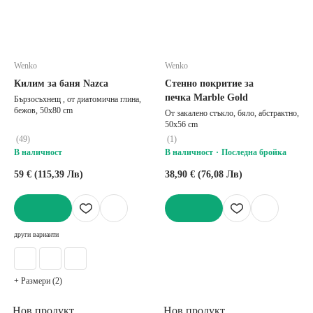
Wenko
Wenko
Килим за баня Nazca
Стенно покритие за
печка Marble Gold
Бързосъхнещ , от диатомична глина,
бежов, 50x80 cm
От закалено стъкло, бяло, абстрактно,
50x56 cm
(
49
)
(
1
)
В наличност
В наличност
Последна бройка
59 € (115,39 Лв)
38,90 € (76,08 Лв)
ДОБАВИ
ДОБАВИ
други варианти
+ Размери (2)
Нов продукт
Нов продукт