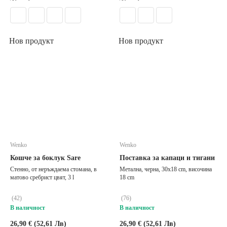
Нов продукт
Нов продукт
Wenko
Wenko
Кошче за боклук Sare
Поставка за капаци и тигани
Стенно, от неръждаема стомана, в
Метална, черна, 30x18 cm, височина
матово сребрист цвят, 3 l
18 cm
(
42
)
(
76
)
В наличност
В наличност
26,90 € (52,61 Лв)
26,90 € (52,61 Лв)