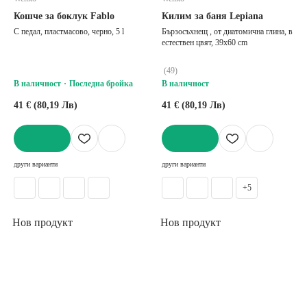
Кошче за боклук Fablo
Килим за баня Lepiana
С педал, пластмасово, черно, 5 l
Бързосъхнещ , от диатомична глина, в
естествен цвят, 39x60 cm
(
49
)
В наличност
Последна бройка
В наличност
41 € (80,19 Лв)
41 € (80,19 Лв)
ДОБАВИ
ДОБАВИ
други варианти
други варианти
+5
Нов продукт
Нов продукт