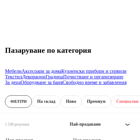
Пазаруване по категория
Мебели
Аксесоари за дома
Кухненски прибори и сервизи
Текстил
Декорации
Градина
Почистване и организиране
За деца
Оборудване за баня
Свободно време и забавления
На склад
Новo
Премиум
Специални 
ФИЛТРИ
Най-продавани
1 538 резултата