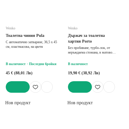
Wenko
Wenko
Тоалетна чиния Pula
Държач за тоалетна
хартия Porto
С автоматично затваряне, 36,5 x 45
см, пластмасова, на цветя
Без пробиване, турбо-лок, от
неръждаема стомана, в матово
сребрист цвят, 5,5x16,5 cm, височина
7,5 cm
В наличност
Последни бройки
В наличност
45 € (88,01 Лв)
19,90 € (38,92 Лв)
ДОБАВИ
ДОБАВИ
Нов продукт
Нов продукт