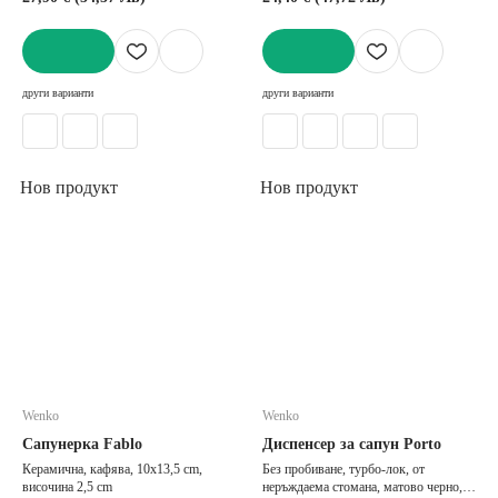
ДОБАВИ
ДОБАВИ
други варианти
други варианти
Нов продукт
Нов продукт
Wenko
Wenko
Сапунерка Fablo
Диспенсер за сапун Porto
Керамична, кафява, 10x13,5 cm,
Без пробиване, турбо-лок, от
височина 2,5 cm
неръждаема стомана, матово черно, ø