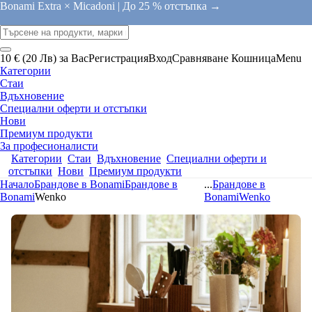
Bonami Extra × Micadoni |
До 25 % отстъпка →
10 € (20 Лв) за Вас
Регистрация
Вход
Сравняване
Кошница
Menu
Категории
Стаи
Вдъхновение
Специални оферти и отстъпки
Нови
Премиум продукти
За професионалисти
Категории
Стаи
Вдъхновение
Специални оферти и
отстъпки
Нови
Премиум продукти
Начало
Брандове в Bonami
Брандове в
...
Брандове в
Bonami
Wenko
Bonami
Wenko