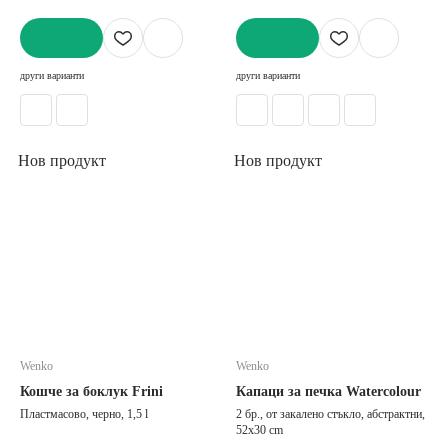
ДОБАВИ
ДОБАВИ
други варианти
други варианти
Нов продукт
Нов продукт
Wenko
Wenko
Кошче за боклук Frini
Капаци за печка Watercolour
Пластмасово, черно, 1,5 l
2 бр., от закалено стъкло, абстрактни,
52x30 cm