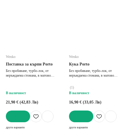
Wenko
Wenko
Поставка за кърпи Porto
Кука Porto
Без пробиване, турбо-лок, от
Без пробиване, турбо-лок, от
неръждаема стомана, в матово
неръждаема стомана, в матово
сребрист цвят, 19x6 cm, височина 14,5
сребрист цвят
cm
(
1
)
В наличност
В наличност
21,90 € (42,83 Лв)
16,90 € (33,05 Лв)
ДОБАВИ
ДОБАВИ
други варианти
други варианти