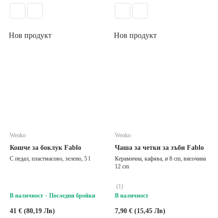
Нов продукт
Нов продукт
Wenko
Wenko
Кошче за боклук Fablo
Чаша за четки за зъби Fablo
С педал, пластмасово, зелено, 5 l
Керамична, кафява, ø 8 cm, височина
12 cm
(
1
)
В наличност
Последни бройки
В наличност
41 € (80,19 Лв)
7,90 € (15,45 Лв)