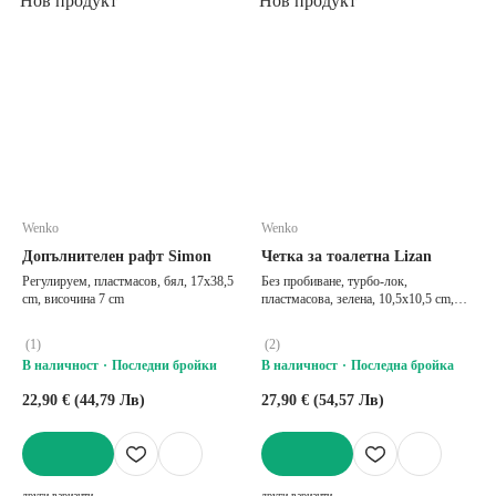
Нов продукт
Нов продукт
Wenko
Wenko
Допълнителен рафт Simon
Четка за тоалетна Lizan
Регулируем, пластмасов, бял, 17x38,5
Без пробиване, турбо-лок,
cm, височина 7 cm
пластмасова, зелена, 10,5x10,5 cm,
височина 35,5 cm
(
1
)
(
2
)
В наличност
Последни бройки
В наличност
Последна бройка
22,90 € (44,79 Лв)
27,90 € (54,57 Лв)
ДОБАВИ
ДОБАВИ
други варианти
други варианти