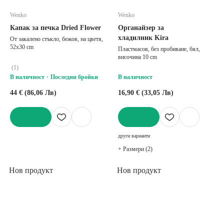
Wenko
Wenko
Капак за печка Dried Flower
Органайзер за
хладилник Kira
От закалено стъкло, бежов, на цветя,
52x30 cm
Пластмасов, без пробиване, бял,
височина 10 cm
(
1
)
В наличност
Последни бройки
В наличност
44 € (86,06 Лв)
16,90 € (33,05 Лв)
ДОБАВИ
ДОБАВИ
други варианти
+ Размери (2)
Нов продукт
Нов продукт