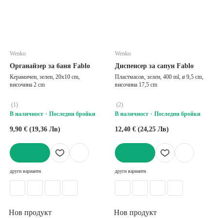
Wenko
Wenko
Органайзер за баня Fablo
Диспенсер за сапун Fablo
Керамичен, зелен, 20x10 cm,
Пластмасов, зелен, 400 ml, ø 9,5 cm,
височина 2 cm
височина 17,5 cm
(
1
)
(
2
)
В наличност
Последни бройки
В наличност
Последни бройки
9,90 € (19,36 Лв)
12,40 € (24,25 Лв)
ДОБАВИ
ДОБАВИ
други варианти
други варианти
Нов продукт
Нов продукт