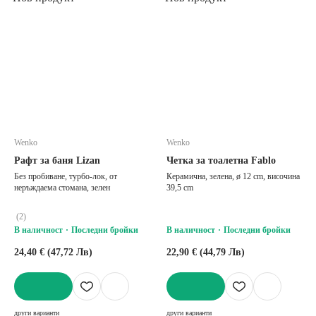
Wenko
Wenko
Рафт за баня Lizan
Четка за тоалетна Fablo
Без пробиване, турбо-лок, от
Керамична, зелена, ø 12 cm, височина
неръждаема стомана, зелен
39,5 cm
(
2
)
В наличност
Последни бройки
В наличност
Последни бройки
24,40 € (47,72 Лв)
22,90 € (44,79 Лв)
ДОБАВИ
ДОБАВИ
други варианти
други варианти