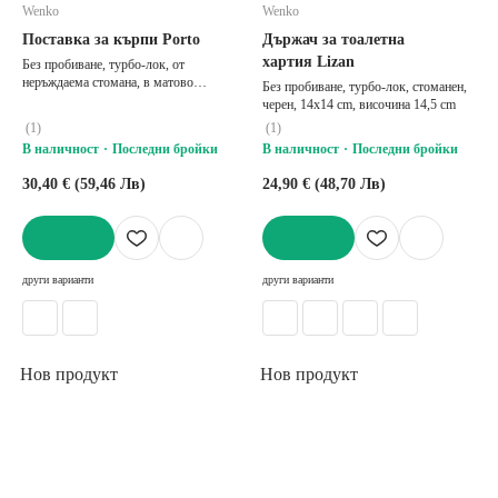
Wenko
Wenko
Поставка за кърпи Porto
Държач за тоалетна
хартия Lizan
Без пробиване, турбо-лок, от
неръждаема стомана, в матово
Без пробиване, турбо-лок, стоманен,
сребрист цвят, 40,5x5,5 cm, височина
черен, 14x14 cm, височина 14,5 cm
7,5 cm
(
1
)
(
1
)
В наличност
Последни бройки
В наличност
Последни бройки
30,40 € (59,46 Лв)
24,90 € (48,70 Лв)
ДОБАВИ
ДОБАВИ
други варианти
други варианти
Нов продукт
Нов продукт