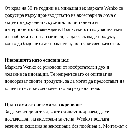
От края на 50-те години на миналия век марката Wenko се
фокусира върху производството на аксесоари за дома с
акцент върху банята, кухнята, почистването и
интериорното обзавеждане. Във всеки от тях участва екип
от изобретатели и дизайнери, за да се създаде продукт,
който да бъде не само практичен, но и с високо качество.
Иновацията като основна цел
Марката Wenko се ръководи от изобретателен дух и
желание за иновации. Те непрекъснато се опитват да
подобряват своите продукти, за да могат да предоставят на
клиентите си високо качество на разумна цена.
Цяла гама от системи за закрепване
За да могат дори тези, които живеят под наем, да се
наслаждават на аксесоари за стена, Wenko предлага
различни решения за закрепване без пробиване. Монтажът е