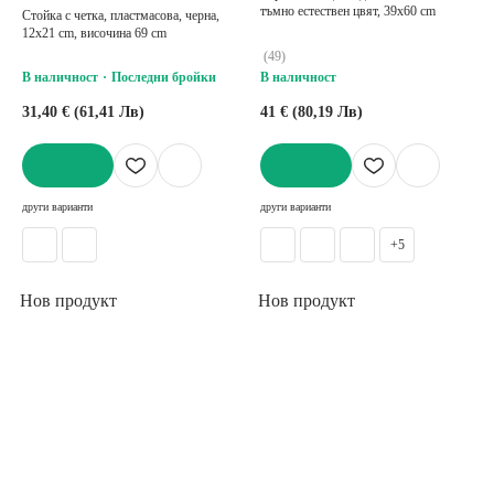
тъмно естествен цвят, 39x60 cm
Стойка с четка, пластмасова, черна,
12x21 cm, височина 69 cm
(
49
)
В наличност
Последни бройки
В наличност
31,40 € (61,41 Лв)
41 € (80,19 Лв)
ДОБАВИ
ДОБАВИ
други варианти
други варианти
+5
Нов продукт
Нов продукт