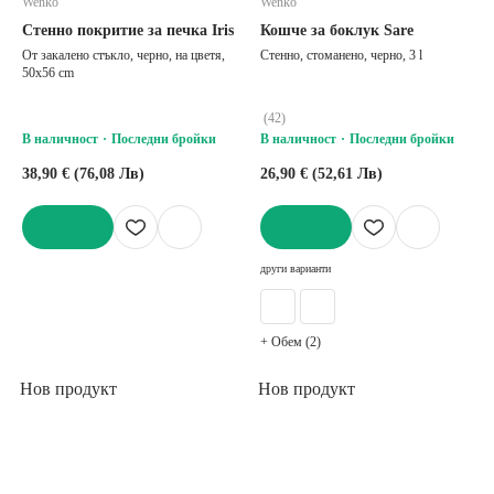
Wenko
Wenko
Стенно покритие за печка Iris
Кошче за боклук Sare
От закалено стъкло, черно, на цветя,
Стенно, стоманено, черно, 3 l
50x56 cm
(
42
)
В наличност
Последни бройки
В наличност
Последни бройки
38,90 € (76,08 Лв)
26,90 € (52,61 Лв)
ДОБАВИ
ДОБАВИ
други варианти
+ Обем (2)
Нов продукт
Нов продукт