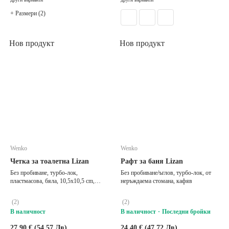
+ Размери (2)
Нов продукт
Нов продукт
Wenko
Wenko
Четка за тоалетна Lizan
Рафт за баня Lizan
Без пробиване, турбо-лок,
Без пробиване/ъглов, турбо-лок, от
пластмасова, бяла, 10,5x10,5 cm,
неръждаема стомана, кафяв
височина 35,5 cm
(
2
)
(
2
)
В наличност
В наличност
Последни бройки
27,90 € (54,57 Лв)
24,40 € (47,72 Лв)