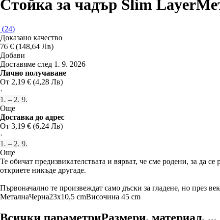
Стойка за чадър Slim Layer
Мет
(
24
)
Доказано качество
76 € (148,64 Лв)
Добави
Доставяме след 1. 9. 2026
Лично получаване
От 2,19 € (4,28 Лв)
·
1. – 2. 9.
Още
Доставка до адрес
От 3,19 € (6,24 Лв)
·
1. – 2. 9.
Още
Те обичат предизвикателствата и вярват, че сме родени, за да с
откриете никъде другаде.
Първоначално те произвеждат само дъски за гладене, но през в
Метална
Черна
23x10,5 cm
Височина 45 cm
Всички параметри
Размери, материал, ...