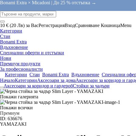
Bonami Extra × Micadoni |
До 25 % отстъпка →
10 € (20 Лв) за Вас
Регистрация
Вход
Сравняване
Кошница
Menu
Категории
Стаи
Bonami Extra
Вдъхновение
Специални оферти и отстъпки
Нови
Премиум продукти
За професионалисти
Категории
Стаи
Bonami Extra
Вдъхновение
Специални офер
Начало
Категории
Аксесоари за дома
Аксесоари за коридор и гард
...
Аксесоари за коридор и гардероб
Стойки за чадъри
Покажи галерията
Покажи всички
Премиум
ID: 636676
YAMAZAKI