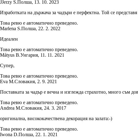
J
Jerzy S.
Полша
,
13. 10. 2023
Изработката на държача за чадъри е перфектна. Той се представ
Това ревю е автоматично преведено.
Marlena S.
Полша
,
22. 2. 2022
Идеален
Това ревю е автоматично преведено.
Mátyus B.
Унгария
,
11. 11. 2021
Супер,
Това ревю е автоматично преведено.
Eva M.
Словакия
,
2. 9. 2021
Поставката за чадър е вечна и изглежда страхотно, много съм дов
Това ревю е автоматично преведено.
Andrea M.
Словакия
,
24. 3. 2017
оригинална, висококачествена декорация на залата:-)
Това ревю е автоматично преведено.
Iwona D.
Полша
,
22. 1. 2021