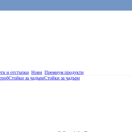
ти и отстъпки
Нови
Премиум продукти
ероб
Стойки за чадъри
Стойки за чадъри