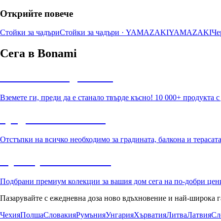
Открийте повече
Стойки за чадъри
Стойки за чадъри · YAMAZAKI
YAMAZAKI
Че
Сега в Bonami
Summer Sale до -40%
Вземете ги, преди да е станало твърде късно! 10 000+ продукта 
Градина с отстъпка
Отстъпки на всичко необходимо за градината, балкона и терасат
Премиум с отстъпка
Подбрани премиум колекции за вашия дом сега на по-добри цен
Пазарувайте с ежедневна доза ново вдъхновение и най-широка г
Чехия
Полша
Словакия
Румъния
Унгария
Хърватия
Литва
Латвия
Сл