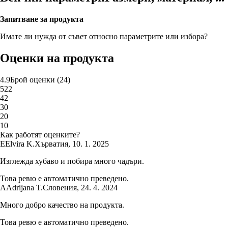
Запитване за продукта
Имате ли нужда от съвет относно параметрите или избора?
Оценки на продукта
4.9
Брой оценки
(
24
)
5
22
4
2
3
0
2
0
1
0
Как работят оценките?
E
Elvira K.
Хърватия
,
10. 1. 2025
Изглежда хубаво и побира много чадъри.
Това ревю е автоматично преведено.
A
Adrijana T.
Словения
,
24. 4. 2024
Много добро качество на продукта.
Това ревю е автоматично преведено.