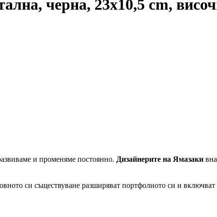
ална, черна, 23x10,5 cm, висо
е развиваме и променяме постоянно.
Дизайнерите на Ямазаки
вна
ековното си съществуване разширяват портфолиото си и включват