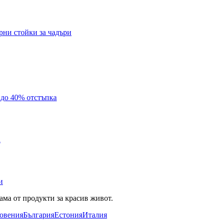
рни стойки за чадъри
с до 40% отстъпка
а
и
ама от продукти за красив живот.
овения
България
Естония
Италия