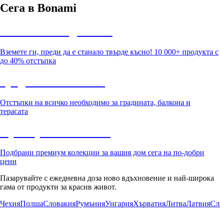
Сега в Bonami
Summer Sale до -40%
Вземете ги, преди да е станало твърде късно! 10 000+ продукта с
до 40% отстъпка
Градина с отстъпка
Отстъпки на всичко необходимо за градината, балкона и
терасата
Премиум с отстъпка
Подбрани премиум колекции за вашия дом сега на по-добри
цени
Пазарувайте с ежедневна доза ново вдъхновение и най-широка
гама от продукти за красив живот.
Чехия
Полша
Словакия
Румъния
Унгария
Хърватия
Литва
Латвия
Сл