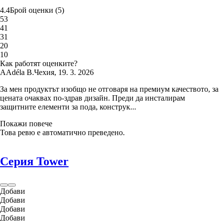
4.4
Брой оценки
(
5
)
5
3
4
1
3
1
2
0
1
0
Как работят оценките?
A
Adéla B.
Чехия
,
19. 3. 2026
За мен продуктът изобщо не отговаря на премиум качеството, за
цената очаквах по-здрав дизайн. Преди да инсталирам
защитните елементи за пода, конструк...
Покажи повече
Това ревю е автоматично преведено.
Серия Tower
Добави
Добави
Добави
Добави