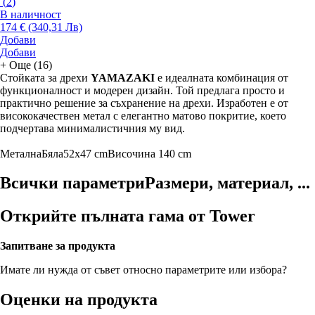
(
2
)
В наличност
174 € (340,31 Лв)
Добави
Добави
+
Още (16)
Стойката за дрехи
YAMAZAKI
е идеалната комбинация от
функционалност и модерен дизайн. Той предлага просто и
практично решение за съхранение на дрехи. Изработен е от
висококачествен метал с елегантно матово покритие, което
подчертава минималистичния му вид.
Метална
Бяла
52x47 cm
Височина 140 cm
Всички параметри
Размери, материал, ...
Открийте пълната гама от Tower
Запитване за продукта
Имате ли нужда от съвет относно параметрите или избора?
Оценки на продукта