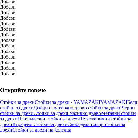
Добави
Добави
Добави
Добави
Добави
Добави
Добави
Добави
Добави
Добави
Добави
Добави
Добави
Добави
Открийте повече
Стойки за дрехи
Стойки за дрехи · YAMAZAKI
YAMAZAKI
Бели
стойки за дрехи
Декор от матирано дърво стойки за дрехи
Черни
стойки за дрехи
Стойки за дрехи масивно дърво
Метални стойки
за дрехи
Пластмасови стойки за дрехи
Телескопични стойки за
дрехи
Вградени стойки за дрехи
Свободностоящи стойки за
дрехи
Стойки за дрехи на колелца