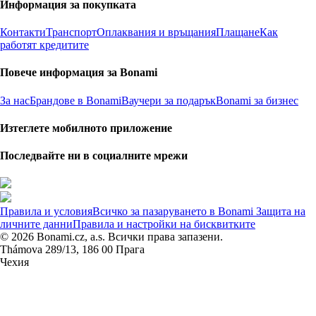
Информация за покупката
Контакти
Транспорт
Оплаквания и връщания
Плащане
Как
работят кредитите
Повече информация за Bonami
За нас
Брандове в Bonami
Ваучери за подарък
Bonami за бизнес
Изтеглете мобилното приложение
Последвайте ни в социалните мрежи
Правила и условия
Всичко за пазаруването в Bonami
Защита на
личните данни
Правила и настройки на бисквитките
© 2026 Bonami.cz, a.s. Всички права запазени.
Thámova 289/13, 186 00 Прага
Чехия