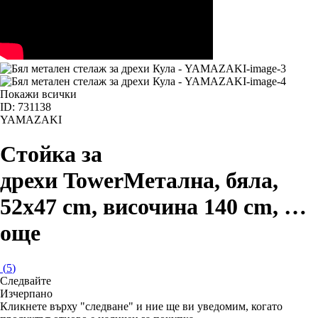
Покажи всички
ID: 731138
YAMAZAKI
Стойка за
дрехи Tower
Метална, бяла,
52x47 cm, височина 140 cm
, …
още
(
5
)
Следвайте
Изчерпанo
Кликнете върху "следване" и ние ще ви уведомим, когато