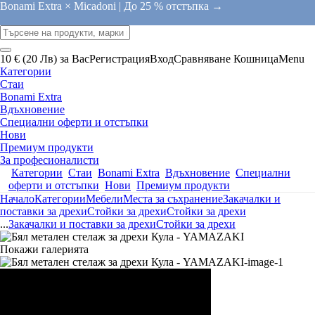
Bonami Extra × Micadoni |
До 25 % отстъпка →
10 € (20 Лв) за Вас
Регистрация
Вход
Сравняване
Кошница
Menu
Категории
Стаи
Bonami Extra
Вдъхновение
Специални оферти и отстъпки
Нови
Премиум продукти
За професионалисти
Категории
Стаи
Bonami Extra
Вдъхновение
Специални
оферти и отстъпки
Нови
Премиум продукти
Начало
Категории
Мебели
Места за съхранение
Закачалки и
поставки за дрехи
Стойки за дрехи
Стойки за дрехи
...
Закачалки и поставки за дрехи
Стойки за дрехи
Покажи галерията