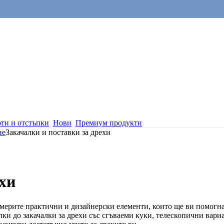
ти и отстъпки
Нови
Премиум продукти
ие
Закачалки и поставки за дрехи
ехи
намерите практични и дизайнерски елементи, които ще ви помогна
лки до закачалки за дрехи със сгъваеми куки, телескопични вар