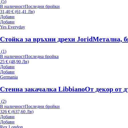
(
5
)
В наличност
Последни бройки
31,40 € (61,41 Лв)
Добави
Добави
Yes Everyday
Стойка за връхни дрехи Jorid
Метална, б
(
1
)
В наличност
Последна бройка
25 € (48,90 Лв)
Добави
Добави
Germania
Стенна закачалка Libbiano
От декор от д
(
2
)
В наличност
Последни бройки
326 € (637,60 Лв)
Добави
Добави
Rex London