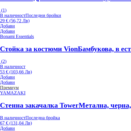
(
1
)
В наличност
Последни бройки
29 € (56,72 Лв)
Добави
Добави
Bonami Essentials
Стойка за костюми Vion
Бамбукова, в ес
(
2
)
В наличност
53 € (103,66 Лв)
Добави
Добави
Премиум
YAMAZAKI
Стенна закачалка Tower
Метална, черна,
В наличност
Последна бройка
67 € (131,04 Лв)
Добави