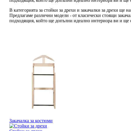
подходящия, който ще допълни идеално интериора ви и ще о
В категорията за стойки за дрехи и закачалки за дрехи ще 
Предлагаме различни модели - от класически стоящи закача
подходящия, който ще допълни идеално интериора ви и ще о
Закачалка за костюми