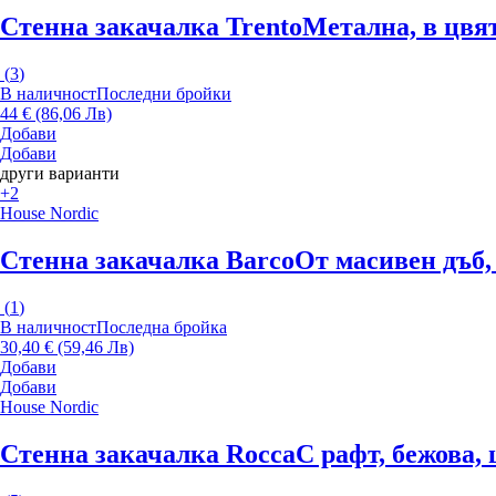
Стенна закачалка Trento
Метална, в цвя
(
3
)
В наличност
Последни бройки
44 € (86,06 Лв)
Добави
Добави
други варианти
+2
House Nordic
Стенна закачалка Barco
От масивен дъб, 
(
1
)
В наличност
Последна бройка
30,40 € (59,46 Лв)
Добави
Добави
House Nordic
Стенна закачалка Rocca
С рафт, бежова,