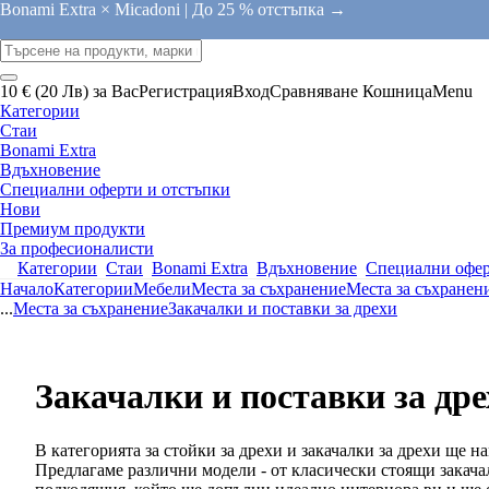
Bonami Extra × Micadoni |
До 25 % отстъпка →
10 € (20 Лв) за Вас
Регистрация
Вход
Сравняване
Кошница
Menu
Категории
Стаи
Bonami Extra
Вдъхновение
Специални оферти и отстъпки
Нови
Премиум продукти
За професионалисти
Категории
Стаи
Bonami Extra
Вдъхновение
Специални офер
Начало
Категории
Мебели
Места за съхранение
Места за съхранен
...
Места за съхранение
Закачалки и поставки за дрехи
Закачалки и поставки за др
В категорията за стойки за дрехи и закачалки за дрехи ще 
Предлагаме различни модели - от класически стоящи закача