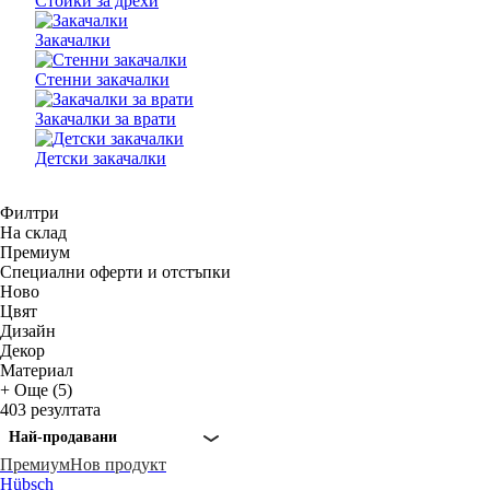
Стойки за дрехи
Закачалки
Стенни закачалки
Закачалки за врати
Детски закачалки
Филтри
На склад
Премиум
Специални оферти и отстъпки
Новo
Цвят
Дизайн
Декор
Материал
+ Още (5)
403 резултата
Най-продавани
Премиум
Нов продукт
Hübsch