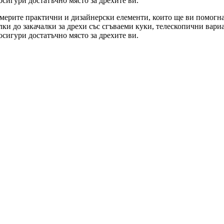
сигури достатъчно място за дрехите ви.
намерите практични и дизайнерски елементи, които ще ви помогна
лки до закачалки за дрехи със сгъваеми куки, телескопични вар
сигури достатъчно място за дрехите ви.