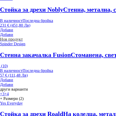
Стойка за дрехи Nobly
Стенна, метална, 
В наличност
Последна бройка
231 € (451,80 Лв)
Добави
Добави
Нов продукт
Spinder Design
Стенна закачалка Fusion
Стоманена, све
(
10
)
В наличност
Последна бройка
57 € (111,48 Лв)
Добави
Добави
други варианти
+3
+4
+ Размери (2)
Yes Everyday
Стойка за дрехи Roald
На колелца, метал