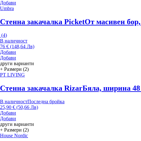
Добави
Umbra
Стенна закачалка Picket
От масивен бор,
(
4
)
В наличност
76 € (148,64 Лв)
Добави
Добави
други варианти
+ Размери (2)
PT LIVING
Стенна закачалка Rizar
Бяла, ширина 48 
В наличност
Последна бройка
25,90 € (50,66 Лв)
Добави
Добави
други варианти
+ Размери (2)
House Nordic