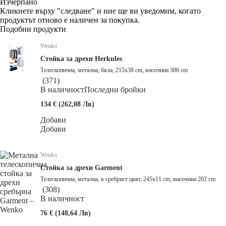
Изчерпанo
Кликнете върху "следване" и ние ще ви уведомим, когато
продуктът отново е наличен за покупка.
Подобни продукти
Wenko
Стойка за дрехи Herkules
Телескопична, метална, бяла, 215x38 cm, височина 300 cm
(
371
)
В наличност
Последни бройки
134 € (262,08 Лв)
Добави
Добави
Wenko
Стойка за дрехи Garment
Телескопична, метална, в сребрист цвят, 245x11 cm, височина 202 cm
(
308
)
В наличност
76 € (148,64 Лв)