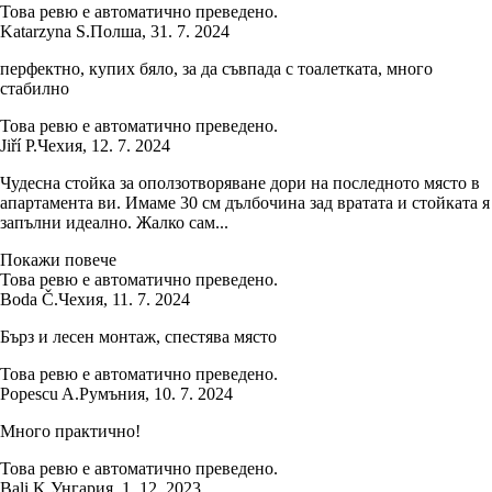
Това ревю е автоматично преведено.
Katarzyna S.
Полша
,
31. 7. 2024
перфектно, купих бяло, за да съвпада с тоалетката, много
стабилно
Това ревю е автоматично преведено.
Jiří P.
Чехия
,
12. 7. 2024
Чудесна стойка за оползотворяване дори на последното място в
апартамента ви. Имаме 30 см дълбочина зад вратата и стойката я
запълни идеално. Жалко сам...
Покажи повече
Това ревю е автоматично преведено.
Boda Č.
Чехия
,
11. 7. 2024
Бърз и лесен монтаж, спестява място
Това ревю е автоматично преведено.
Popescu A.
Румъния
,
10. 7. 2024
Много практично!
Това ревю е автоматично преведено.
Bali K.
Унгария
,
1. 12. 2023