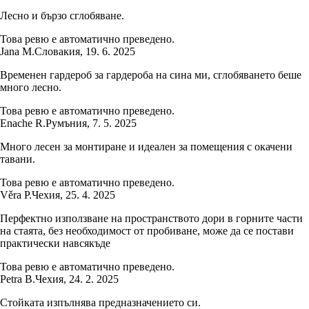
Лесно и бързо сглобяване.
Това ревю е автоматично преведено.
Jana M.
Словакия
,
19. 6. 2025
Временен гардероб за гардероба на сина ми, сглобяването беше
много лесно.
Това ревю е автоматично преведено.
Enache R.
Румъния
,
7. 5. 2025
Много лесен за монтиране и идеален за помещения с окачени
тавани.
Това ревю е автоматично преведено.
Věra P.
Чехия
,
25. 4. 2025
Перфектно използване на пространството дори в горните части
на стаята, без необходимост от пробиване, може да се постави
практически навсякъде
Това ревю е автоматично преведено.
Petra B.
Чехия
,
24. 2. 2025
Стойката изпълнява предназначението си.