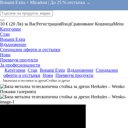
Bonami Extra × Micadoni |
До 25 % отстъпка →
10 € (20 Лв) за Вас
Регистрация
Вход
Сравняване
Кошница
Menu
Категории
Стаи
Bonami Extra
Вдъхновение
Специални оферти и отстъпки
Нови
Премиум продукти
За професионалисти
Категории
Стаи
Bonami Extra
Вдъхновение
Специални
оферти и отстъпки
Нови
Премиум продукти
...
Закачалки и поставки за дрехи
Стойки за дрехи
Покажи галерията