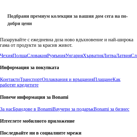
Подбрани премиум колекции за вашия дом сега на по-
добри цени
Пазарувайте с ежедневна доза ново вдъхновение и най-широка
гама от продукти за красив живот.
Чехия
Полша
Словакия
Румъния
Унгария
Хърватия
Литва
Латвия
Сл
Информация за покупката
Контакти
Транспорт
Оплаквания и връщания
Плащане
Как
работят кредитите
Повече информация за Bonami
За нас
Брандове в Bonami
Ваучери за подарък
Bonami за бизнес
Изтеглете мобилното приложение
Последвайте ни в социалните мрежи