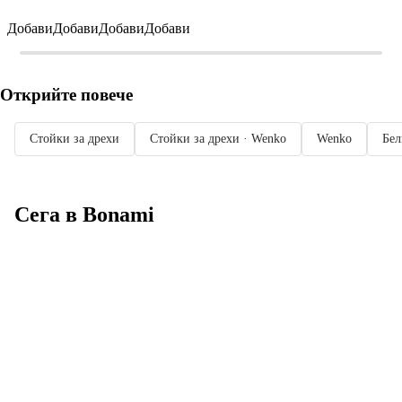
Добави
Добави
Добави
Добави
Открийте повече
Стойки за дрехи
Стойки за дрехи · Wenko
Wenko
Бел
Сега в Bonami
Summer Sale до
-40%