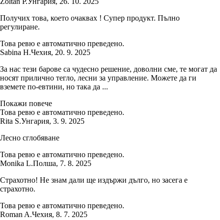
Zoltán P.
Унгария
,
26. 10. 2025
Получих това, което очаквах ! Супер продукт. Пълно
регулиране.
Това ревю е автоматично преведено.
Sabina H.
Чехия
,
20. 9. 2025
За нас тези барове са чудесно решение, доволни сме, те могат да
носят прилично тегло, лесни за управление. Можете да ги
вземете по-евтини, но така да ...
Покажи повече
Това ревю е автоматично преведено.
Rita S.
Унгария
,
3. 9. 2025
Лесно сглобяване
Това ревю е автоматично преведено.
Monika L.
Полша
,
7. 8. 2025
Страхотно! Не знам дали ще издържи дълго, но засега е
страхотно.
Това ревю е автоматично преведено.
Roman A.
Чехия
,
8. 7. 2025