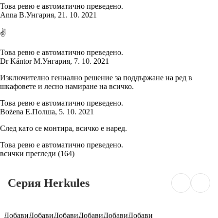
Това ревю е автоматично преведено.
Anna B.
Унгария
,
21. 10. 2021
✌️
Това ревю е автоматично преведено.
Dr Kántor M.
Унгария
,
7. 10. 2021
Изключително гениално решение за поддържане на ред в
шкафовете и лесно намиране на всичко.
Това ревю е автоматично преведено.
Bożena E.
Полша
,
5. 10. 2021
След като се монтира, всичко е наред.
Това ревю е автоматично преведено.
всички прегледи
(
164
)
Серия Herkules
Добави
Добави
Добави
Добави
Добави
Добави