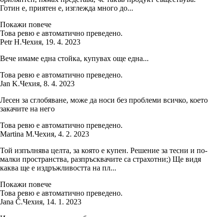
Готин е, приятен е, изглежда много до...
Покажи повече
Това ревю е автоматично преведено.
Petr H.
Чехия
,
19. 4. 2023
Вече имаме една стойка, купувах още една...
Това ревю е автоматично преведено.
Jan K.
Чехия
,
8. 4. 2023
Лесен за сглобяване, може да носи без проблеми всичко, което
закачите на него
Това ревю е автоматично преведено.
Martina M.
Чехия
,
4. 2. 2023
Той изпълнява целта, за която е купен. Решение за тесни и по-
малки пространства, разпръсквачите са страхотни;) Ще видя
каква ще е издръжливостта на пл...
Покажи повече
Това ревю е автоматично преведено.
Jana Č.
Чехия
,
14. 1. 2023