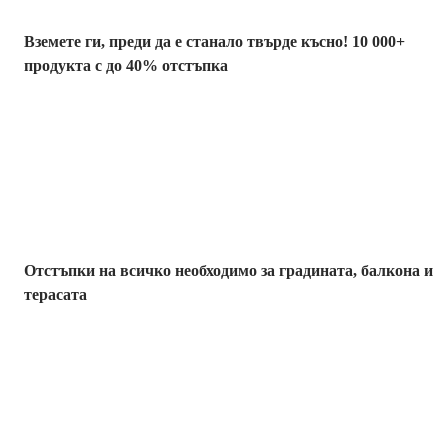
Вземете ги, преди да е станало твърде късно! 10 000+
продукта с до 40% отстъпка
Градина с
отстъпка
Отстъпки на всичко необходимо за градината, балкона и
терасата
Премиум с
отстъпка