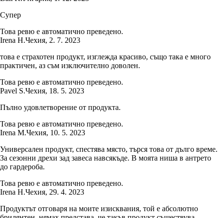
Супер
Това ревю е автоматично преведено.
Irena H.
Чехия
,
2. 7. 2023
това е страхотен продукт, изглежда красиво, също така е много
практичен, аз съм изключително доволен.
Това ревю е автоматично преведено.
Pavel S.
Чехия
,
18. 5. 2023
Пълно удовлетворение от продукта.
Това ревю е автоматично преведено.
Irena M.
Чехия
,
10. 5. 2023
Универсален продукт, спестява място, търся това от дълго време.
За сезонни дрехи зад завеса навсякъде. В моята ниша в антрето
до гардероба.
Това ревю е автоматично преведено.
Irena H.
Чехия
,
29. 4. 2023
Продуктът отговаря на моите изисквания, той е абсолютно
брилянтен, нямах представа, че такъв продукт съществува.