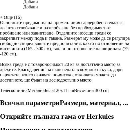
Добави
Добави
+
Още (16)
Основните предимства на променливия гардеробен стелаж са
лесното сглобяване и разглобяване без необходимост от
пробиване или завинтване. Отделните носещи греди се
закрепват между пода и тавана. Размерът му може да се регулира
свободно според вашите предпочитания, както по отношение на
височината (165 - 300 см), така и по отношение на ширината (75
-120 см).
Всяка греда е с товароносимост 20 кг за достатъчно място за
дрехите. Благодарение на включената в комплекта кука, дори
парчетата, които окачвате по-високо, отколкото можете да
достигнете, ще бъдат на леснодостъпно място.
Телескопична
Метална
Бяла
120x11 cm
Височина 300 cm
Всички параметри
Размери, материал, ...
Открийте пълната гама от Herkules
Инструкции и документация