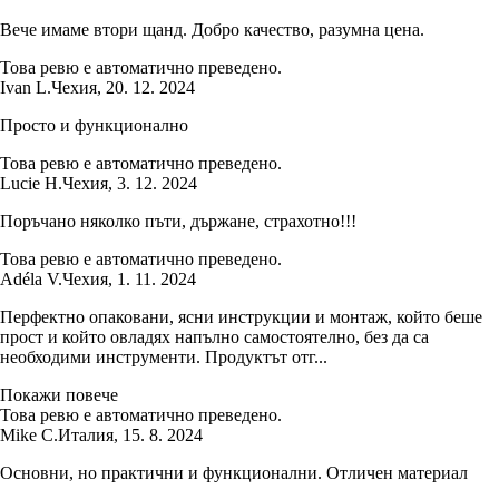
Вече имаме втори щанд. Добро качество, разумна цена.
Това ревю е автоматично преведено.
Ivan L.
Чехия
,
20. 12. 2024
Просто и функционално
Това ревю е автоматично преведено.
Lucie H.
Чехия
,
3. 12. 2024
Поръчано няколко пъти, държане, страхотно!!!
Това ревю е автоматично преведено.
Adéla V.
Чехия
,
1. 11. 2024
Перфектно опаковани, ясни инструкции и монтаж, който беше
прост и който овладях напълно самостоятелно, без да са
необходими инструменти. Продуктът отг...
Покажи повече
Това ревю е автоматично преведено.
Mike C.
Италия
,
15. 8. 2024
Основни, но практични и функционални. Отличен материал