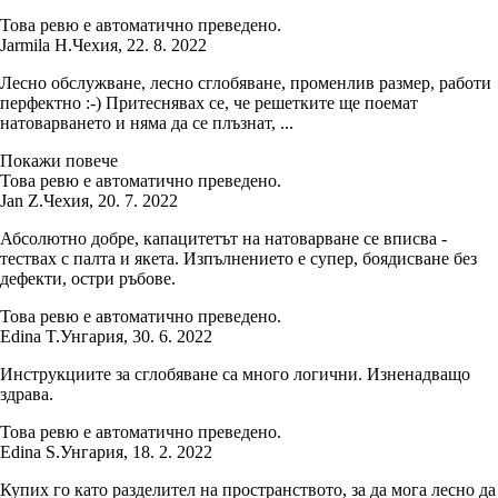
Това ревю е автоматично преведено.
Jarmila H.
Чехия
,
22. 8. 2022
Лесно обслужване, лесно сглобяване, променлив размер, работи
перфектно :-) Притеснявах се, че решетките ще поемат
натоварването и няма да се плъзнат, ...
Покажи повече
Това ревю е автоматично преведено.
Jan Z.
Чехия
,
20. 7. 2022
Абсолютно добре, капацитетът на натоварване се вписва -
тествах с палта и якета. Изпълнението е супер, боядисване без
дефекти, остри ръбове.
Това ревю е автоматично преведено.
Edina T.
Унгария
,
30. 6. 2022
Инструкциите за сглобяване са много логични. Изненадващо
здрава.
Това ревю е автоматично преведено.
Edina S.
Унгария
,
18. 2. 2022
Купих го като разделител на пространството, за да мога лесно да