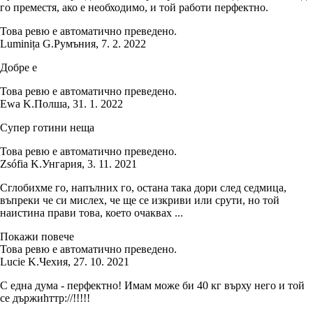
го преместя, ако е необходимо, и той работи перфектно.
Това ревю е автоматично преведено.
Luminița G.
Румъния
,
7. 2. 2022
Добре е
Това ревю е автоматично преведено.
Ewa K.
Полша
,
31. 1. 2022
Супер готини неща
Това ревю е автоматично преведено.
Zsófia K.
Унгария
,
3. 11. 2021
Сглобихме го, напълних го, остана така дори след седмица,
въпреки че си мислех, че ще се изкриви или срути, но той
наистина прави това, което очаквах ...
Покажи повече
Това ревю е автоматично преведено.
Lucie K.
Чехия
,
27. 10. 2021
С една дума - перфектно! Имам може би 40 кг върху него и той
се държиһттр://!!!!!