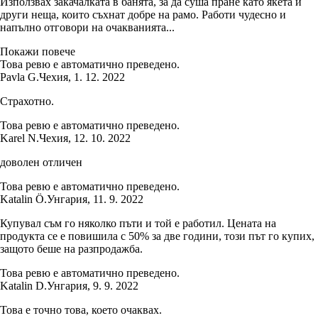
Използвах закачалката в банята, за да суша пране като якета и
други неща, които съхнат добре на рамо. Работи чудесно и
напълно отговори на очакванията...
Покажи повече
Това ревю е автоматично преведено.
Pavla G.
Чехия
,
1. 12. 2022
Страхотно.
Това ревю е автоматично преведено.
Karel N.
Чехия
,
12. 10. 2022
доволен отличен
Това ревю е автоматично преведено.
Katalin Ö.
Унгария
,
11. 9. 2022
Купувал съм го няколко пъти и той е работил. Цената на
продукта се е повишила с 50% за две години, този път го купих,
защото беше на разпродажба.
Това ревю е автоматично преведено.
Katalin D.
Унгария
,
9. 9. 2022
Това е точно това, което очаквах.