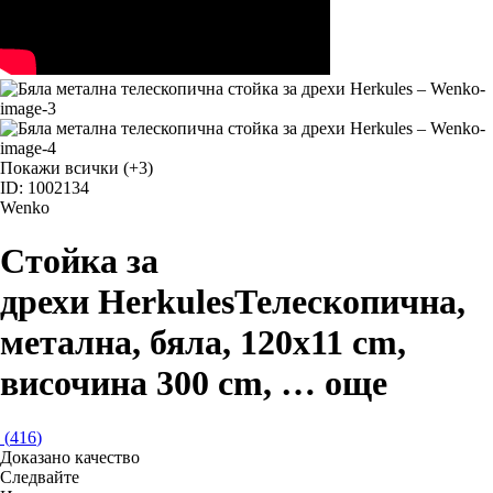
Покажи всички
(+3)
ID: 1002134
Wenko
Стойка за
дрехи Herkules
Телескопична,
метална, бяла, 120x11 cm,
височина 300 cm
, …
още
(
416
)
Доказано качество
Следвайте