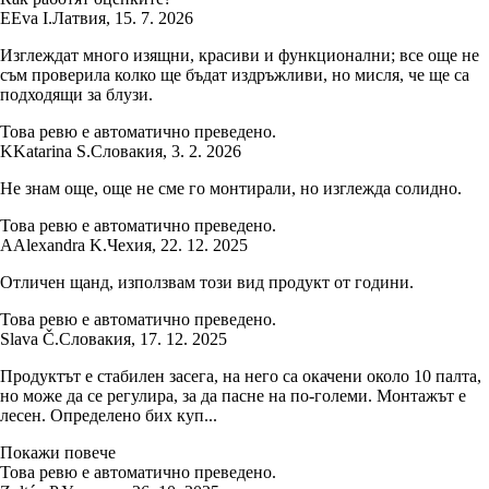
E
Eva I.
Латвия
,
15. 7. 2026
Изглеждат много изящни, красиви и функционални; все още не
съм проверила колко ще бъдат издръжливи, но мисля, че ще са
подходящи за блузи.
Това ревю е автоматично преведено.
K
Katarina S.
Словакия
,
3. 2. 2026
Не знам още, още не сме го монтирали, но изглежда солидно.
Това ревю е автоматично преведено.
A
Alexandra K.
Чехия
,
22. 12. 2025
Отличен щанд, използвам този вид продукт от години.
Това ревю е автоматично преведено.
Slava Č.
Словакия
,
17. 12. 2025
Продуктът е стабилен засега, на него са окачени около 10 палта,
но може да се регулира, за да пасне на по-големи. Монтажът е
лесен. Определено бих куп...
Покажи повече
Това ревю е автоматично преведено.