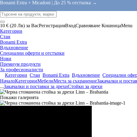
Bonami Extra × Micadoni |
До 25 % отстъпка →
10 € (20 Лв) за Вас
Регистрация
Вход
Сравняване
Кошница
Menu
Категории
Стаи
Bonami Extra
Вдъхновение
Специални оферти и отстъпки
Нови
Премиум продукти
За професионалисти
Категории
Стаи
Bonami Extra
Вдъхновение
Специални офер
Начало
Категории
Мебели
Места за съхранение
Закачалки и постав
...
Закачалки и поставки за дрехи
Стойки за дрехи
Покажи галерията