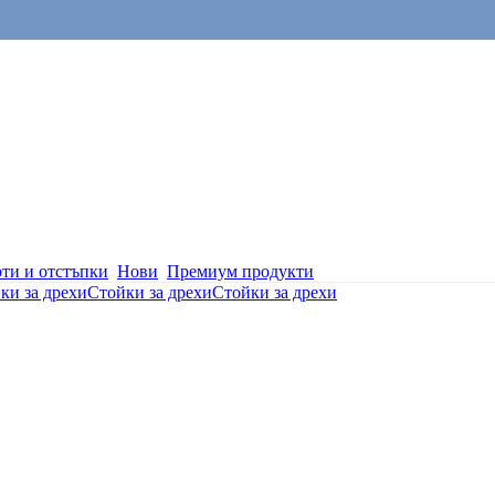
ти и отстъпки
Нови
Премиум продукти
ки за дрехи
Стойки за дрехи
Стойки за дрехи