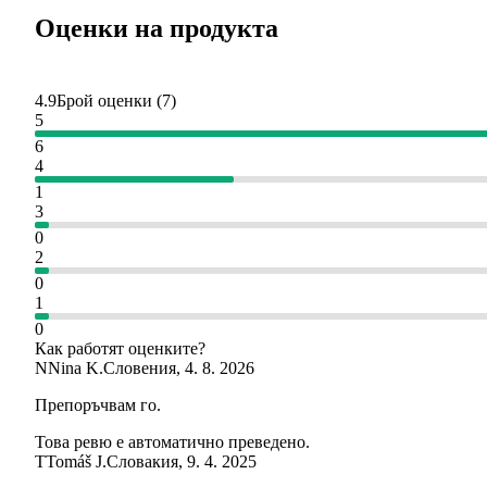
Оценки на продукта
4.9
Брой оценки
(
7
)
5
6
4
1
3
0
2
0
1
0
Как работят оценките?
N
Nina K.
Словения
,
4. 8. 2026
Препоръчвам го.
Това ревю е автоматично преведено.
T
Tomáš J.
Словакия
,
9. 4. 2025