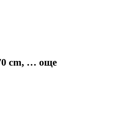
70 cm
, …
още