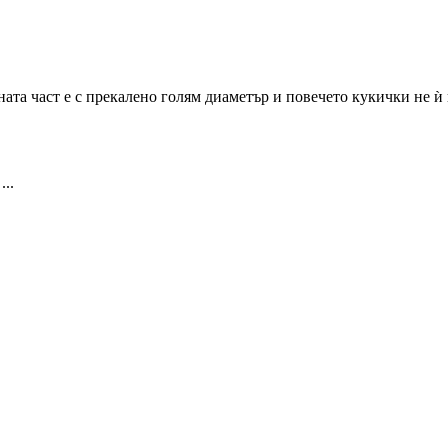
рната част е с прекалено голям диаметър и повечето кукички не ѝ 
...