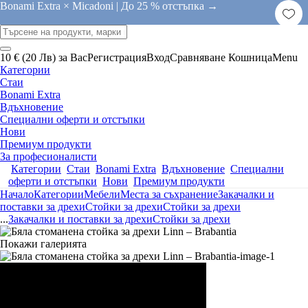
Bonami Extra × Micadoni |
До 25 % отстъпка →
10 € (20 Лв) за Вас
Регистрация
Вход
Сравняване
Кошница
Menu
Категории
Стаи
Bonami Extra
Вдъхновение
Специални оферти и отстъпки
Нови
Премиум продукти
За професионалисти
Категории
Стаи
Bonami Extra
Вдъхновение
Специални
оферти и отстъпки
Нови
Премиум продукти
Начало
Категории
Мебели
Места за съхранение
Закачалки и
поставки за дрехи
Стойки за дрехи
Стойки за дрехи
...
Закачалки и поставки за дрехи
Стойки за дрехи
Покажи галерията