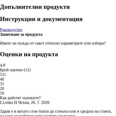
Допълнителни продукти
Инструкции и документация
Ръководство
Запитване за продукта
Имате ли нужда от съвет относно параметрите или избора?
Оценки на продукта
4.8
Брой оценки
(
12
)
5
11
4
0
3
1
2
0
1
0
Как работят оценките?
L
Lenka H.
Чехия
,
26. 7. 2026
Здрав е и когато стои близо до стената или в средата на стаята,
на него се побират дори големи закачалки.