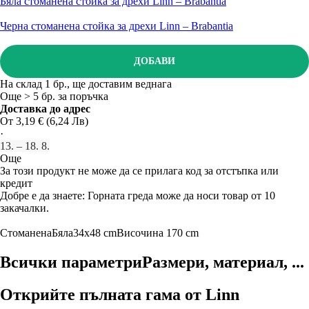
Бяла стоманена стойка за дрехи Linn – Brabantia
Черна стоманена стойка за дрехи Linn – Brabantia
ДОБАВИ
На склад 1 бр., ще доставим веднага
Още > 5 бр. за поръчка
Доставка до адрес
От 3,19 € (6,24 Лв)
·
13. – 18. 8.
Още
За този продукт не може да се прилага код за отстъпка или
кредит
Добре е да знаете: Горната греда може да носи товар от 10
закачалки.
Стоманена
Бяла
34x48 cm
Височина 170 cm
Всички параметри
Размери, материал, ...
Открийте пълната гама от Linn