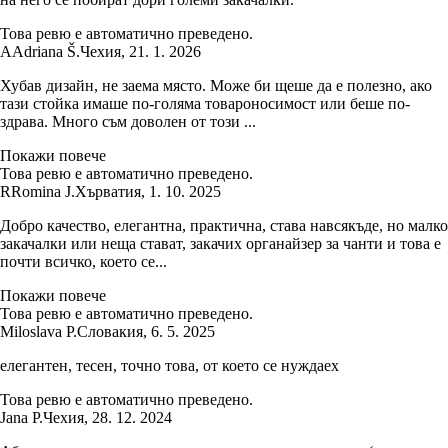
Това ревю е автоматично преведено.
A
Adriana Š.
Чехия
,
21. 1. 2026
Хубав дизайн, не заема място. Може би щеше да е полезно, ако
тази стойка имаше по-голяма товароносимост или беше по-
здрава. Много съм доволен от този ...
Покажи повече
Това ревю е автоматично преведено.
R
Romina J.
Хърватия
,
1. 10. 2025
Добро качество, елегантна, практична, става навсякъде, но малко
закачалки или неща стават, закачих органайзер за чанти и това е
почти всичко, което се...
Покажи повече
Това ревю е автоматично преведено.
Miloslava P.
Словакия
,
6. 5. 2025
елегантен, тесен, точно това, от което се нуждаех
Това ревю е автоматично преведено.
Jana P.
Чехия
,
28. 12. 2024