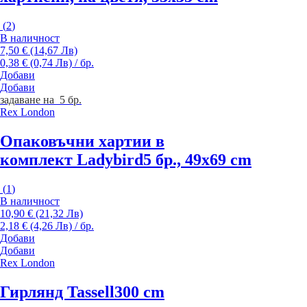
(
2
)
В наличност
7,50 € (14,67 Лв)
0,38 € (0,74 Лв) / бр.
Добави
Добави
задаване на 5 бр.
Rex London
Опаковъчни хартии в
комплект Ladybird
5 бр., 49x69 cm
(
1
)
В наличност
10,90 € (21,32 Лв)
2,18 € (4,26 Лв) / бр.
Добави
Добави
Rex London
Гирлянд Tassell
300 cm