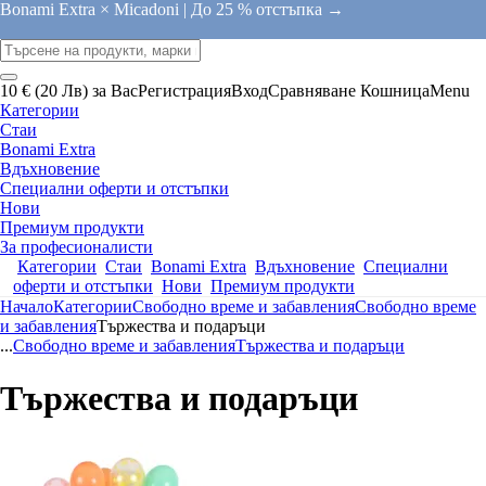
Bonami Extra × Micadoni |
До 25 % отстъпка →
10 € (20 Лв) за Вас
Регистрация
Вход
Сравняване
Кошница
Menu
Категории
Стаи
Bonami Extra
Вдъхновение
Специални оферти и отстъпки
Нови
Премиум продукти
За професионалисти
Категории
Стаи
Bonami Extra
Вдъхновение
Специални
оферти и отстъпки
Нови
Премиум продукти
Начало
Категории
Свободно време и забавления
Свободно време
и забавления
Тържества и подаръци
...
Свободно време и забавления
Тържества и подаръци
Тържества и подаръци