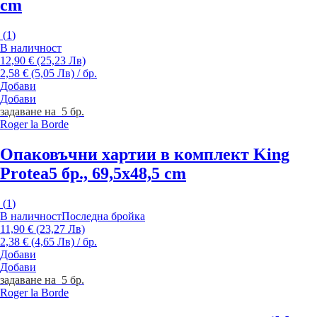
cm
(
1
)
В наличност
12,90 € (25,23 Лв)
2,58 € (5,05 Лв) / бр.
Добави
Добави
задаване на 5 бр.
Roger la Borde
Опаковъчни хартии в комплект King
Protea
5 бр., 69,5x48,5 cm
(
1
)
В наличност
Последна бройка
11,90 € (23,27 Лв)
2,38 € (4,65 Лв) / бр.
Добави
Добави
задаване на 5 бр.
Roger la Borde