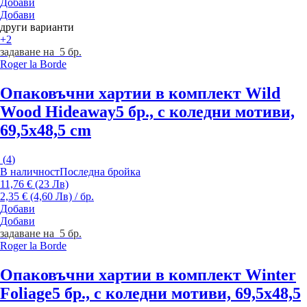
Добави
Добави
други варианти
+2
задаване на 5 бр.
Roger la Borde
Опаковъчни хартии в комплект Wild
Wood Hideaway
5 бр., с коледни мотиви,
69,5x48,5 cm
(
4
)
В наличност
Последна бройка
11,76 € (23 Лв)
2,35 € (4,60 Лв) / бр.
Добави
Добави
задаване на 5 бр.
Roger la Borde
Опаковъчни хартии в комплект Winter
Foliage
5 бр., с коледни мотиви, 69,5x48,5