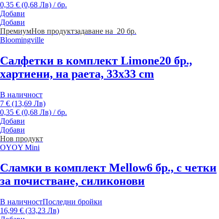
0,35 € (0,68 Лв) / бр.
Добави
Добави
Премиум
Нов продукт
задаване на 20 бр.
Bloomingville
Салфетки в комплект Limone
20 бр.,
хартиени, на раета, 33x33 cm
В наличност
7 € (13,69 Лв)
0,35 € (0,68 Лв) / бр.
Добави
Добави
Нов продукт
OYOY Mini
Сламки в комплект Mellow
6 бр., с четки
за почистване, силиконови
В наличност
Последни бройки
16,99 € (33,23 Лв)