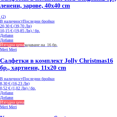
ленени, зарове, 40x40 cm
(
2
)
В наличност
Последни бройки
20,30 € (39,70 Лв)
10,15 € (19,85 Лв) / бр.
Добави
Добави
Изгодна цена
задаване на 16 бр.
Meri Meri
Салфетки в комплект Jolly Christmas
16
бр., хартиени, 11x20 cm
В наличност
Последни бройки
8,30 € (16,23 Лв)
0,52 € (1,02 Лв) / бр.
Добави
Добави
Изгодна цена
Meri Meri