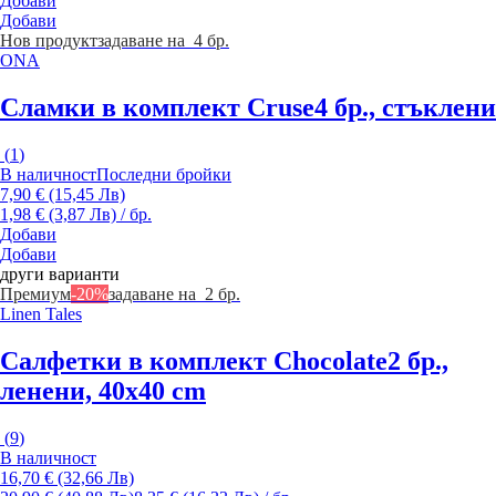
Добави
Добави
Нов продукт
задаване на 4 бр.
ONA
Сламки в комплект Cruse
4 бр., стъклени
(
1
)
В наличност
Последни бройки
7,90 € (15,45 Лв)
1,98 € (3,87 Лв) / бр.
Добави
Добави
други варианти
Премиум
-20%
задаване на 2 бр.
Linen Tales
Салфетки в комплект Chocolate
2 бр.,
ленени, 40x40 cm
(
9
)
В наличност
16,70 € (32,66 Лв)