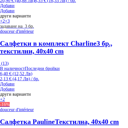
20,90 € (40,88 Лв)
8,35 € (16,33 Лв) / бр.
Добави
Добави
други варианти
+2
+3
задаване на 3 бр.
douceur d'intérieur
Салфетки в комплект Charline
3 бр.,
текстилни, 40x40 cm
(
13
)
В наличност
Последни бройки
6,40 € (12,52 Лв)
2,13 € (4,17 Лв) / бр.
Добави
Добави
други варианти
+2
-16%
douceur d'intérieur
Салфетка Pauline
Текстилна, 40x40 cm