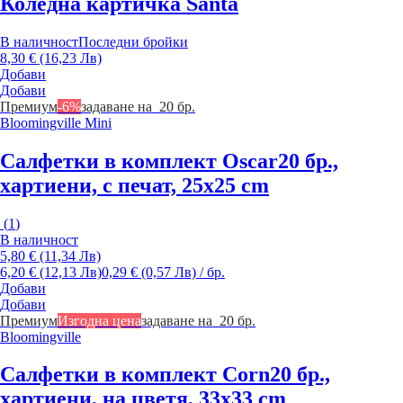
Коледна картичка Santa
В наличност
Последни бройки
8,30 € (16,23 Лв)
Добави
Добави
Премиум
-6%
задаване на 20 бр.
Bloomingville Mini
Салфетки в комплект Oscar
20 бр.,
хартиени, с печат, 25x25 cm
(
1
)
В наличност
5,80 € (11,34 Лв)
6,20 € (12,13 Лв)
0,29 € (0,57 Лв) / бр.
Добави
Добави
Премиум
Изгодна цена
задаване на 20 бр.
Bloomingville
Салфетки в комплект Corn
20 бр.,
хартиени, на цветя, 33x33 cm