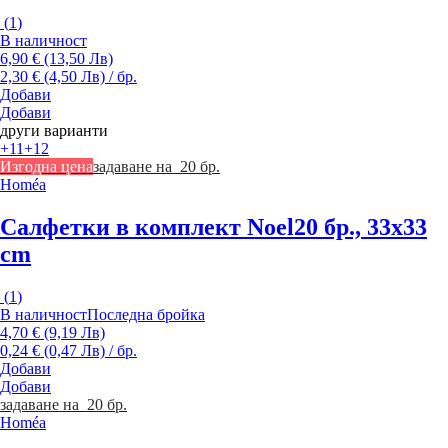
(
1
)
В наличност
6,90 € (13,50 Лв)
2,30 € (4,50 Лв) / бр.
Добави
Добави
други варианти
+11
+12
Изгодна цена
задаване на 20 бр.
Homéa
Салфетки в комплект Noel
20 бр., 33x33
cm
(
1
)
В наличност
Последна бройка
4,70 € (9,19 Лв)
0,24 € (0,47 Лв) / бр.
Добави
Добави
задаване на 20 бр.
Homéa