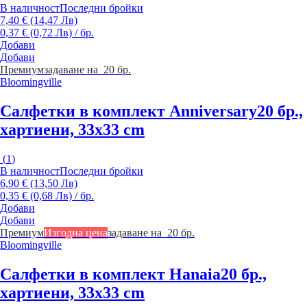
В наличност
Последни бройки
7,40 € (14,47 Лв)
0,37 € (0,72 Лв) / бр.
Добави
Добави
Премиум
задаване на 20 бр.
Bloomingville
Салфетки в комплект Anniversary
20 бр.,
хартиени, 33x33 cm
(
1
)
В наличност
Последни бройки
6,90 € (13,50 Лв)
0,35 € (0,68 Лв) / бр.
Добави
Добави
Премиум
Изгодна цена
задаване на 20 бр.
Bloomingville
Салфетки в комплект Hanaia
20 бр.,
хартиени, 33x33 cm