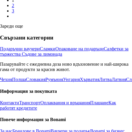
1
2
3
Зареди още
Свързани категории
Подаръчни ваучери
Сламки
Опаковане на подаръци
Салфетки за
тържества
Съдове за лимонада
Пазарувайте с ежедневна доза ново вдъхновение и най-широка
гама от продукти за красив живот.
Чехия
Полша
Словакия
Румъния
Унгария
Хърватия
Литва
Латвия
Сл
Информация за покупката
Контакти
Транспорт
Оплаквания и връщания
Плащане
Как
работят кредитите
Повече информация за Bonami
За нас
Брандове в Bonami
Ваучери за подарък
Bonami за бизнес