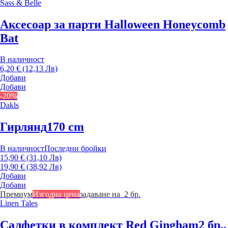
Sass & Belle
Аксесоар за парти Halloween Honeycomb
Bat
В наличност
6,20 € (12,13 Лв)
Добави
Добави
-20%
Dakls
Гирлянд
170 cm
В наличност
Последни бройки
15,90 € (31,10 Лв)
19,90 € (38,92 Лв)
Добави
Добави
Премиум
Изгодна цена
задаване на 2 бр.
Linen Tales
Салфетки в комплект Red Gingham
2 бр.,