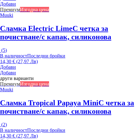
Добави
Премиум
Изгодна цена
Muuki
Сламка Electric Lime
С четка за
почистване/с капак, силиконова
(
5
)
В наличност
Последни бройки
14,30 € (27,97 Лв)
Добави
Добави
други варианти
Премиум
Изгодна цена
Muuki
Сламка Tropical Papaya Mini
С четка за
почистване/с капак, силиконова
(
2
)
В наличност
Последни бройки
14,30 € (27,97 Лв)