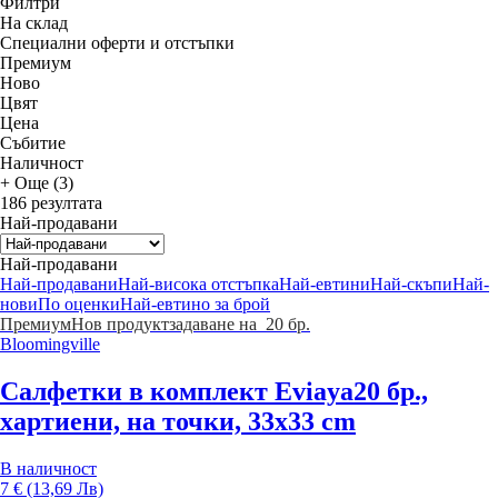
Филтри
На склад
Специални оферти и отстъпки
Премиум
Новo
Цвят
Цена
Събитие
Наличност
+ Още (3)
186 резултата
Най-продавани
Най-продавани
Най-продавани
Най-висока отстъпка
Най-евтини
Най-скъпи
Най-
нови
По оценки
Най-евтино за брой
Премиум
Нов продукт
задаване на 20 бр.
Bloomingville
Салфетки в комплект Eviaya
20 бр.,
хартиени, на точки, 33x33 cm
В наличност
7 € (13,69 Лв)