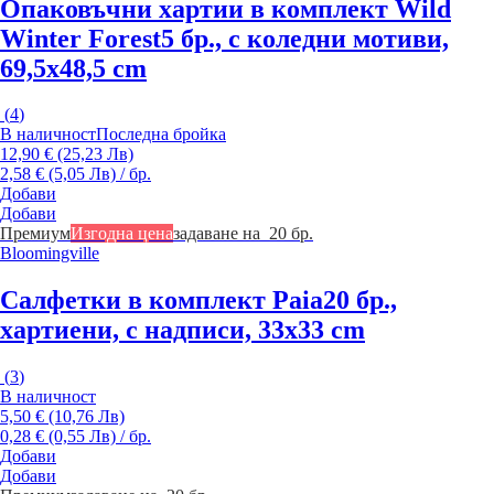
Опаковъчни хартии в комплект Wild
Winter Forest
5 бр., с коледни мотиви,
69,5x48,5 cm
(
4
)
В наличност
Последна бройка
12,90 € (25,23 Лв)
2,58 € (5,05 Лв) / бр.
Добави
Добави
Премиум
Изгодна цена
задаване на 20 бр.
Bloomingville
Салфетки в комплект Paia
20 бр.,
хартиени, с надписи, 33x33 cm
(
3
)
В наличност
5,50 € (10,76 Лв)
0,28 € (0,55 Лв) / бр.
Добави
Добави