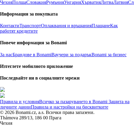
Чехия
Полша
Словакия
Румъния
Унгария
Хърватия
Литва
Латвия
Сл
Информация за покупката
Контакти
Транспорт
Оплаквания и връщания
Плащане
Как
работят кредитите
Повече информация за Bonami
За нас
Брандове в Bonami
Ваучери за подарък
Bonami за бизнес
Изтеглете мобилното приложение
Последвайте ни в социалните мрежи
Правила и условия
Всичко за пазаруването в Bonami
Защита на
личните данни
Правила и настройки на бисквитките
© 2026 Bonami.cz, a.s. Всички права запазени.
Thámova 289/13, 186 00 Прага
Чехия