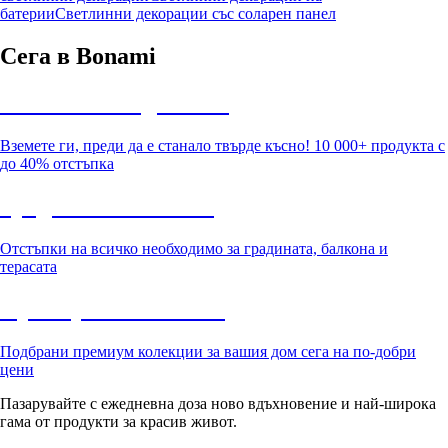
батерии
Светлинни декорации със соларен панел
Сега в Bonami
Summer Sale до -40%
Вземете ги, преди да е станало твърде късно! 10 000+ продукта с
до 40% отстъпка
Градина с отстъпка
Отстъпки на всичко необходимо за градината, балкона и
терасата
Премиум с отстъпка
Подбрани премиум колекции за вашия дом сега на по-добри
цени
Пазарувайте с ежедневна доза ново вдъхновение и най-широка
гама от продукти за красив живот.