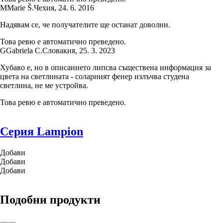
M
Marie Š.
Чехия
,
24. 6. 2016
Надявам се, че получателите ще останат доволни.
Това ревю е автоматично преведено.
G
Gabriela C.
Словакия
,
25. 3. 2023
Хубаво е, но в описанието липсва съществена информация за
цвета на светлината - соларният фенер излъчва студена
светлина, не ме устройва.
Това ревю е автоматично преведено.
Серия Lampion
Добави
Добави
Добави
Подобни продукти