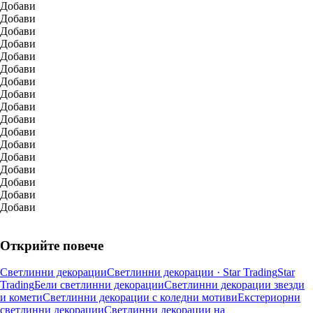
Добави
Добави
Добави
Добави
Добави
Добави
Добави
Добави
Добави
Добави
Добави
Добави
Добави
Добави
Добави
Добави
Добави
Открийте повече
Светлинни декорации
Светлинни декорации · Star Trading
Star
Trading
Бели светлинни декорации
Светлинни декорации звезди
и комети
Светлинни декорации с коледни мотиви
Екстериорни
светлинни декорации
Светлинни декорации на