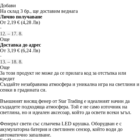
Добави
На склад 3 бр., ще доставим веднага
Лично получаване
От 2,19 € (4,28 Лв)
·
12. – 17. 8.
Още
Доставка до адрес
От 3,19 € (6,24 Лв)
·
13. – 18. 8.
Още
За този продукт не може да се прилага код за отстъпка или
кредит
Създайте незабравима атмосфера и уникална игра на светлини и
сенки в градината си.
Външният висящ фенер от Star Trading е идеалният начин да
създадете подходяща атмосфера. Той е не само източник на
светлина, но и идеален аксесоар, който да освети всеки ъгъл.
Фенерът свети със слънчева LED крушка. Оборудван е с
акумулаторна батерия и светлинен сензор, който води до
автоматично запалване.