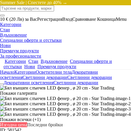
Summer Sale |
Спестете до 40% →
10 € (20 Лв) за Вас
Регистрация
Вход
Сравняване
Кошница
Menu
Категории
Стаи
Вдъхновение
Специални оферти и отстъпки
Нови
Премиум продукти
За професионалисти
Категории
Стаи
Вдъхновение
Специални оферти и
отстъпки
Нови
Премиум продукти
Начало
Категории
Осветителни тела
Декоративни
осветления
Светлинни декорации
Светлинни декорации
...
Декоративни осветления
Светлинни декорации
Покажи галерията
Покажи всички
(+1)
Изгодна цена
Последни бройки
ID: 581542