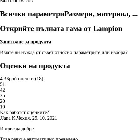
Бял
Пластмасов
Всички параметри
Размери, материал, ...
Открийте пълната гама от Lampion
Запитване за продукта
Имате ли нужда от съвет относно параметрите или избора?
Оценки на продукта
4.3
Брой оценки
(
18
)
5
11
4
2
3
5
2
0
1
0
Как работят оценките?
J
Jana K.
Чехия
,
25. 10. 2021
Изглежда добре.
Това ревю е автоматично преведено.