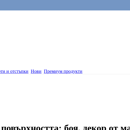
ти и отстъпки
Нови
Премиум продукти
повърхността: боя, декор от м