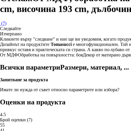
cm, височина 193 cm, дълбочин
(
7
)
Следвайте
Изчерпанo
Кликнете върху "следване" и ние ще ви уведомим, когато продук
Дизайнът на продуктите
Tomasucci
е многофункционален. Той не
привкус оставя и практическата си страна. А какво по-хубаво от
От МДФ
Oбработка на повърхността: боя
Декор от матирано дър
Всички параметри
Размери, материал, ...
Запитване за продукта
Имате ли нужда от съвет относно параметрите или избора?
Оценки на продукта
4.5
Брой оценки
(
7
)
5
5
4
1