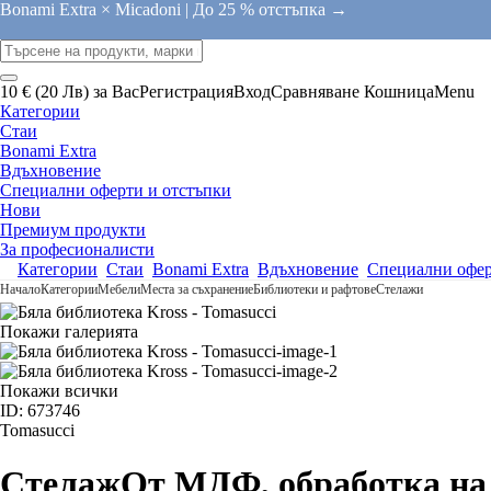
Bonami Extra × Micadoni |
До 25 % отстъпка →
10 € (20 Лв) за Вас
Регистрация
Вход
Сравняване
Кошница
Menu
Категории
Стаи
Bonami Extra
Вдъхновение
Специални оферти и отстъпки
Нови
Премиум продукти
За професионалисти
Категории
Стаи
Bonami Extra
Вдъхновение
Специални офер
Начало
Категории
Мебели
Места за съхранение
Библиотеки и рафтове
Стелажи
Покажи галерията
Покажи всички
ID: 673746
Tomasucci
Стелаж
От МДФ, oбработка на 