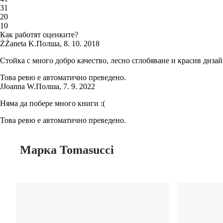
3
1
2
0
1
0
Как работят оценките?
Ż
Żaneta K.
Полша
,
8. 10. 2018
Стойка с много добро качество, лесно сглобяване и красив дизай
Това ревю е автоматично преведено.
J
Joanna W.
Полша
,
7. 9. 2022
Няма да побере много книги :(
Това ревю е автоматично преведено.
Марка Tomasucci