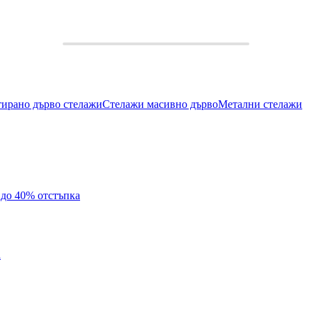
тирано дърво стелажи
Стелажи масивно дърво
Метални стелажи
с до 40% отстъпка
а