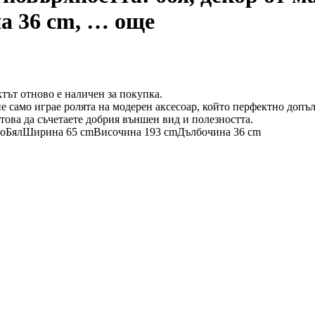
а 36 cm
, …
още
тът отново е наличен за покупка.
 само играе ролята на модерен аксесоар, който перфектно допъ
 това да съчетаете добрия външен вид и полезността.
во
Бял
Ширина 65 cm
Височина 193 cm
Дълбочина 36 cm