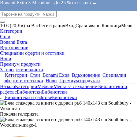
Bonami Extra × Micadoni |
До 25 % отстъпка →
10 € (20 Лв) за Вас
Регистрация
Вход
Сравняване
Кошница
Menu
Категории
Стаи
Bonami Extra
Вдъхновение
Специални оферти и отстъпки
Нови
Премиум продукти
За професионалисти
Категории
Стаи
Bonami Extra
Вдъхновение
Специални
оферти и отстъпки
Нови
Премиум продукти
Начало
Категории
Мебели
Места за съхранение
Библиотеки и
рафтове
Библиотеки
Библиотеки
...
Библиотеки и рафтове
Библиотеки
Покажи галерията