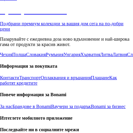
Премиум с отстъпка
Подбрани премиум колекции за вашия дом сега на по-добри
цени
Пазарувайте с ежедневна доза ново вдъхновение и най-широка
гама от продукти за красив живот.
Чехия
Полша
Словакия
Румъния
Унгария
Хърватия
Литва
Латвия
Сл
Информация за покупката
Контакти
Транспорт
Оплаквания и връщания
Плащане
Как
работят кредитите
Повече информация за Bonami
За нас
Брандове в Bonami
Ваучери за подарък
Bonami за бизнес
Изтеглете мобилното приложение
Последвайте ни в социалните мрежи