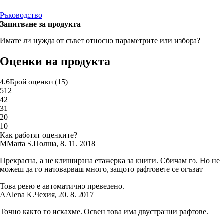
Ръководство
Запитване за продукта
Имате ли нужда от съвет относно параметрите или избора?
Оценки на продукта
4.6
Брой оценки
(
15
)
5
12
4
2
3
1
2
0
1
0
Как работят оценките?
M
Marta S.
Полша
,
8. 11. 2018
Прекрасна, а не клиширана етажерка за книги. Обичам го. Но не
можеш да го натоварваш много, защото рафтовете се огъват
Това ревю е автоматично преведено.
A
Alena K.
Чехия
,
20. 8. 2017
Точно както го искахме. Освен това има двустранни рафтове.