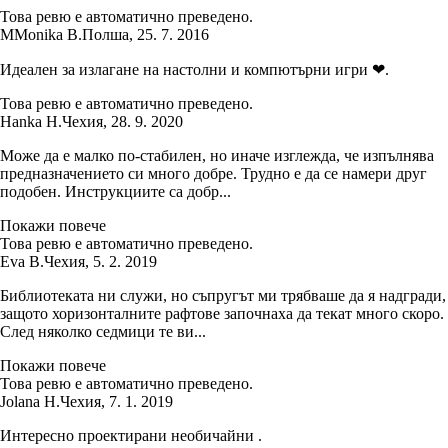
Това ревю е автоматично преведено.
M
Monika B.
Полша
,
25. 7. 2016
Идеален за излагане на настолни и компютърни игри ❤.
Това ревю е автоматично преведено.
Hanka H.
Чехия
,
28. 9. 2020
Може да е малко по-стабилен, но иначе изглежда, че изпълнява
предназначението си много добре. Трудно е да се намери друг
подобен. Инструкциите са добр...
Покажи повече
Това ревю е автоматично преведено.
Eva B.
Чехия
,
5. 2. 2019
Библиотеката ни служи, но съпругът ми трябваше да я надгради,
защото хоризонталните рафтове започнаха да текат много скоро.
След няколко седмици те ви...
Покажи повече
Това ревю е автоматично преведено.
Jolana H.
Чехия
,
7. 1. 2019
Интересно проектирани необичайни .