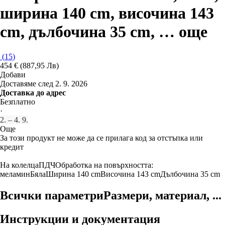
ширина 140 cm, височина 143
cm, дълбочина 35 cm
, …
още
(
15
)
454 € (887,95 Лв)
Добави
Доставяме след 2. 9. 2026
Доставка до адрес
Безплатно
·
2. – 4. 9.
Още
За този продукт не може да се прилага код за отстъпка или
кредит
На колелца
ПДЧ
Oбработка на повърхността:
меламин
Бяла
Ширина 140 cm
Височина 143 cm
Дълбочина 35 cm
Всички параметри
Размери, материал, ...
Инструкции и документация