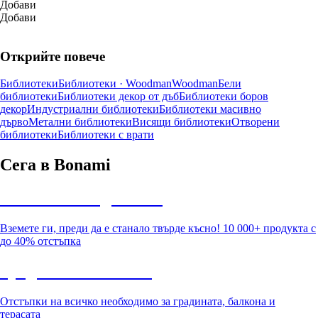
Добави
Добави
Открийте повече
Библиотеки
Библиотеки · Woodman
Woodman
Бели
библиотеки
Библиотеки декор от дъб
Библиотеки боров
декор
Индустриални библиотеки
Библиотеки масивно
дърво
Метални библиотеки
Висящи библиотеки
Отворени
библиотеки
Библиотеки с врати
Сега в Bonami
Summer Sale до -40%
Вземете ги, преди да е станало твърде късно! 10 000+ продукта с
до 40% отстъпка
Градина с отстъпка
Отстъпки на всичко необходимо за градината, балкона и
терасата