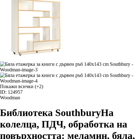
Покажи всички
(+2)
ID: 124957
Woodman
Библиотека Southbury
На
колелца, ПДЧ, oбработка на
повърхността: меламин, бяла,