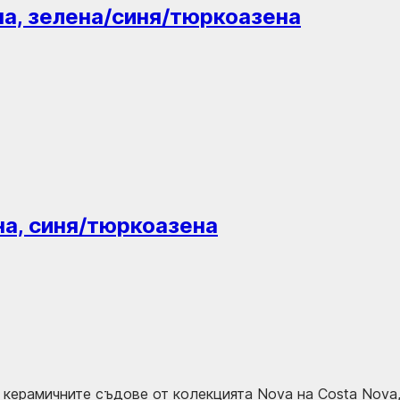
ена, зелена/синя/тюркоазена
ена, синя/тюркоазена
с керамичните съдове от колекцията Nova на Costa Nova