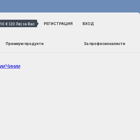
РЕГИСТРАЦИЯ
ВХОД
10 € (20 Лв) за Вас
Премиум продукти
За професионалисти
ии
Чинии