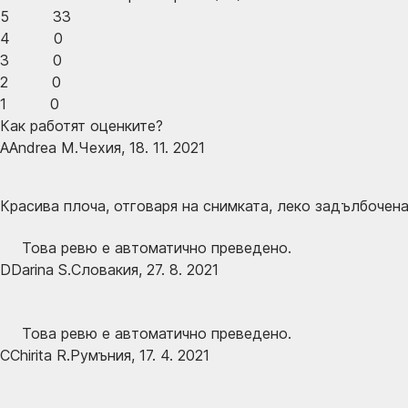
5
33
4
0
3
0
2
0
1
0
Как работят оценките?
A
Andrea M.
Чехия
,
18. 11. 2021
Красива плоча, отговаря на снимката, леко задълбочена
Това ревю е автоматично преведено.
D
Darina S.
Словакия
,
27. 8. 2021
Това ревю е автоматично преведено.
C
Chirita R.
Румъния
,
17. 4. 2021