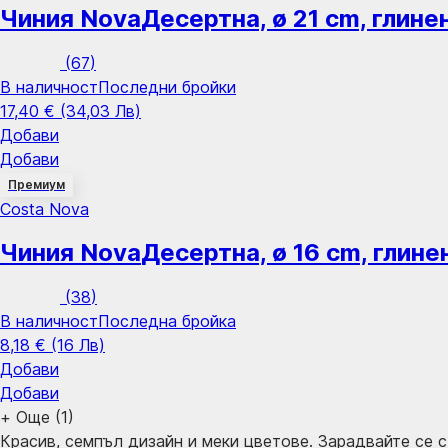
Чиния Nova
Десертна, ø 21 cm, глин
(
67
)
В наличност
Последни бройки
17,40 € (34,03 Лв)
Добави
Добави
Премиум
Costa Nova
Чиния Nova
Десертна, ø 16 cm, глин
(
38
)
В наличност
Последна бройка
8,18 € (16 Лв)
Добави
Добави
+
Още (1)
Красив, семпъл дизайн и меки цветове. Зарадвайте се 