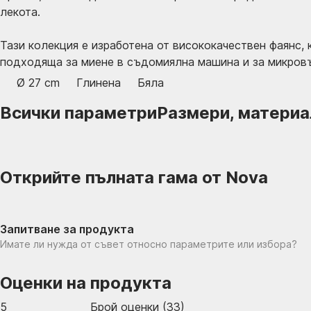
лекота.
Тази колекция е изработена от висококачествен фаянс, 
подходяща за миене в съдомиялна машина и за микров
Ø 27 cm
Глинена
Бяла
Всички параметри
Размери, материал,
Открийте пълната гама от Nova
Запитване за продукта
Имате ли нужда от съвет относно параметрите или избора?
Оценки на продукта
5
Брой оценки
(
33
)