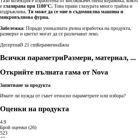
Тази колекция е изработена от висококачествена керамика, която
е
глазирана при 1180°C.
Това прави глазурата много трайна и
издръжлива.
Тя може да се мие в съдомиялна машина и
микровълнова фурна.
Забележка
: Поради уникалната ръчна изработка на продукта,
размерът и цветът могат да се различават леко.
Десертна
Ø 21 cm
Керамична
Бяла
Всички параметри
Размери, материал, ...
Открийте пълната гама от Nova
Запитване за продукта
Имате ли нужда от съвет относно параметрите или избора?
Оценки на продукта
4.9
Брой оценки
(
26
)
5
23