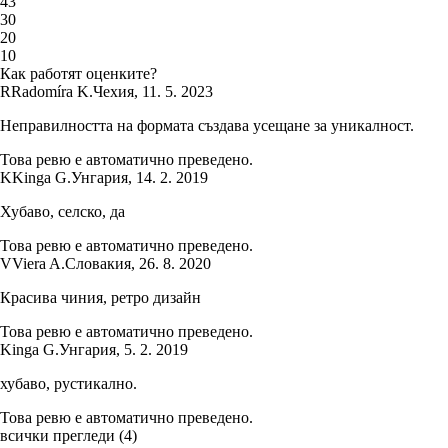
4
3
3
0
2
0
1
0
Как работят оценките?
R
Radomíra K.
Чехия
,
11. 5. 2023
Неправилността на формата създава усещане за уникалност.
Това ревю е автоматично преведено.
K
Kinga G.
Унгария
,
14. 2. 2019
Хубаво, селско, да
Това ревю е автоматично преведено.
V
Viera A.
Словакия
,
26. 8. 2020
Красива чиния, ретро дизайн
Това ревю е автоматично преведено.
Kinga G.
Унгария
,
5. 2. 2019
хубаво, рустикално.
Това ревю е автоматично преведено.
всички прегледи
(
4
)