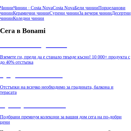
Чинии
Чинии · Costa Nova
Costa Nova
Бели чинии
Порцеланови
чинии
Керамични чинии
Супени чинии
За вечеря чинии
Десертни
чинии
Коледни чинии
Сега в Bonami
Summer Sale до -40%
Вземете ги, преди да е станало твърде късно! 10 000+ продукта с
до 40% отстъпка
Градина с отстъпка
Отстъпки на всичко необходимо за градината, балкона и
терасата
Премиум с отстъпка
Подбрани премиум колекции за вашия дом сега на по-добри
цени