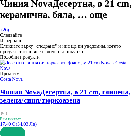
Чиния Nova
Десертна, ø 21 cm,
керамична, бяла
, …
още
(
26
)
Следвайте
Изчерпанo
Кликнете върху "следване" и ние ще ви уведомим, когато
продуктът отново е наличен за покупка.
Подобни продукти
Премиум
Costa Nova
Чиния Nova
Десертна, ø 21 cm, глинена,
зелена/синя/тюркоазена
(
67
)
В наличност
17,40 € (34,03 Лв)