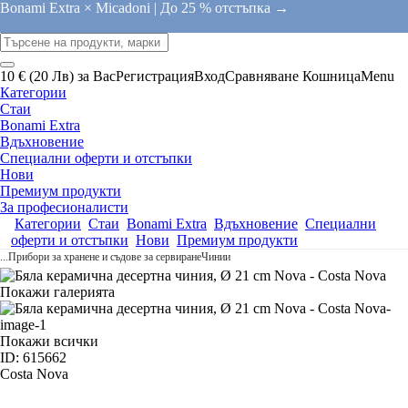
Bonami Extra × Micadoni |
До 25 % отстъпка →
10 € (20 Лв) за Вас
Регистрация
Вход
Сравняване
Кошница
Menu
Категории
Стаи
Bonami Extra
Вдъхновение
Специални оферти и отстъпки
Нови
Премиум продукти
За професионалисти
Категории
Стаи
Bonami Extra
Вдъхновение
Специални
оферти и отстъпки
Нови
Премиум продукти
...
Прибори за хранене и съдове за сервиране
Чинии
Покажи галерията
Покажи всички
ID: 615662
Costa Nova