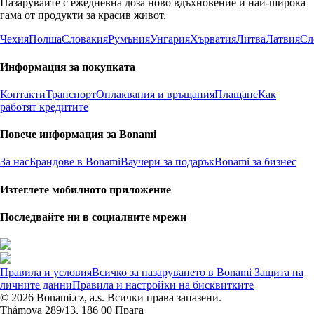
Пазарувайте с ежедневна доза ново вдъхновение и най-широка
гама от продукти за красив живот.
Чехия
Полша
Словакия
Румъния
Унгария
Хърватия
Литва
Латвия
Сл
Информация за покупката
Контакти
Транспорт
Оплаквания и връщания
Плащане
Как
работят кредитите
Повече информация за Bonami
За нас
Брандове в Bonami
Ваучери за подарък
Bonami за бизнес
Изтеглете мобилното приложение
Последвайте ни в социалните мрежи
Правила и условия
Всичко за пазаруването в Bonami
Защита на
личните данни
Правила и настройки на бисквитките
© 2026 Bonami.cz, a.s. Всички права запазени.
Thámova 289/13, 186 00 Прага