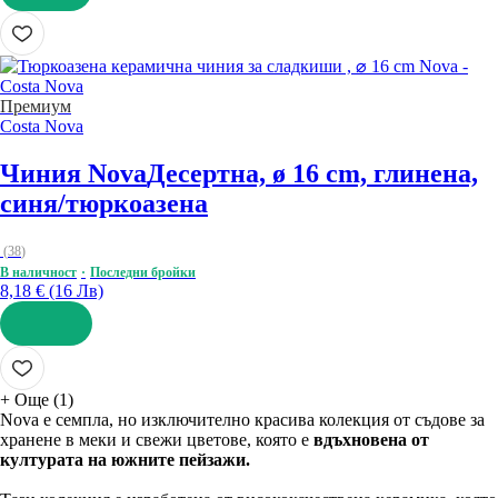
ДОБАВИ
Премиум
Costa Nova
Чиния Nova
Десертна, ø 16 cm, глинена,
синя/тюркоазена
(
38
)
В наличност
Последни бройки
8,18 € (16 Лв)
ДОБАВИ
+
Още (1)
Nova е семпла, но изключително красива колекция от съдове за
хранене в меки и свежи цветове, която е
вдъхновена от
културата на южните пейзажи.