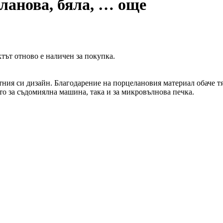
еланова, бяла
, …
още
тът отново е наличен за покупка.
тния си дизайн. Благодарение на порцелановия материал обаче тя
то за съдомиялна машина, така и за микровълнова печка.