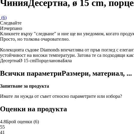
Чиния
Десертна, ø 15 cm, порц
(
6
)
Следвайте
Изчерпанo
Кликнете върху "следване" и ние ще ви уведомим, когато продук
Просто, но толкова очарователно.
Колекцията съдове Diamonds впечатлява от пръв поглед с елеган
устойчивост на високи температури. Затова те са подходящи как
Десертна
Ø 15 cm
Порцеланова
Бяла
Всички параметри
Размери, материал, ...
Запитване за продукта
Имате ли нужда от съвет относно параметрите или избора?
Оценки на продукта
4.8
Брой оценки
(
6
)
5
5
4
1