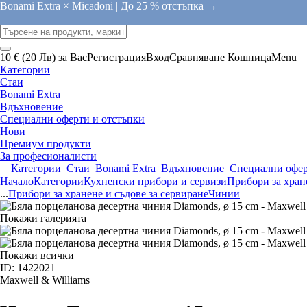
Bonami Extra × Micadoni |
До 25 % отстъпка →
10 € (20 Лв) за Вас
Регистрация
Вход
Сравняване
Кошница
Menu
Категории
Стаи
Bonami Extra
Вдъхновение
Специални оферти и отстъпки
Нови
Премиум продукти
За професионалисти
Категории
Стаи
Bonami Extra
Вдъхновение
Специални офер
Начало
Категории
Кухненски прибори и сервизи
Прибори за хране
...
Прибори за хранене и съдове за сервиране
Чинии
Покажи галерията
Покажи всички
ID: 1422021
Maxwell & Williams