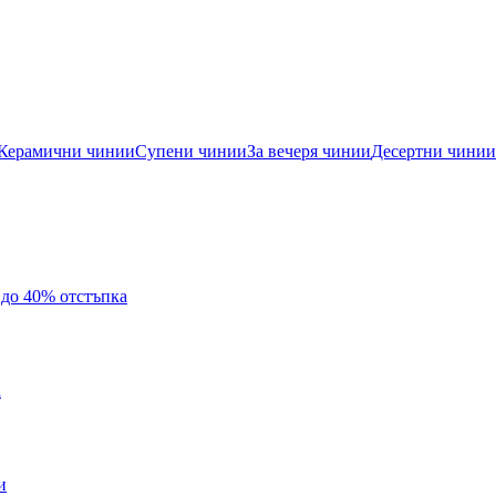
Керамични чинии
Супени чинии
За вечеря чинии
Десертни чинии
с до 40% отстъпка
а
и