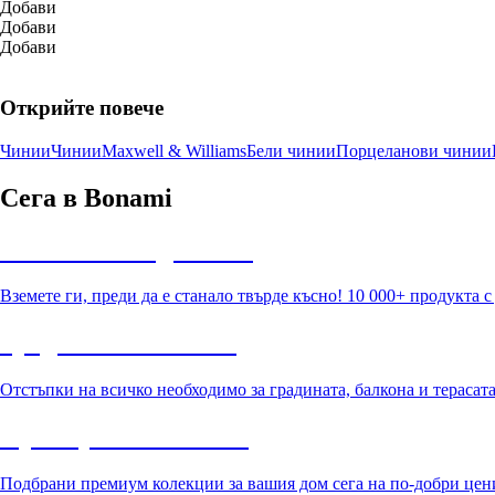
Добави
Добави
Добави
Открийте повече
Чинии
Чинии
Maxwell & Williams
Бели чинии
Порцеланови чинии
Сега в Bonami
Summer Sale до -40%
Вземете ги, преди да е станало твърде късно! 10 000+ продукта 
Градина с отстъпка
Отстъпки на всичко необходимо за градината, балкона и терасат
Премиум с отстъпка
Подбрани премиум колекции за вашия дом сега на по-добри цен