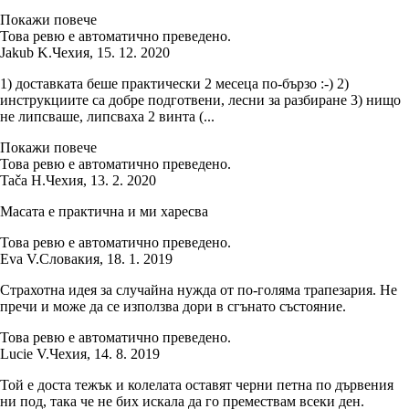
Покажи повече
Това ревю е автоматично преведено.
Jakub K.
Чехия
,
15. 12. 2020
1) доставката беше практически 2 месеца по-бързо :-) 2)
инструкциите са добре подготвени, лесни за разбиране 3) нищо
не липсваше, липсваха 2 винта (...
Покажи повече
Това ревю е автоматично преведено.
Tača H.
Чехия
,
13. 2. 2020
Масата е практична и ми харесва
Това ревю е автоматично преведено.
Eva V.
Словакия
,
18. 1. 2019
Страхотна идея за случайна нужда от по-голяма трапезария. Не
пречи и може да се използва дори в сгънато състояние.
Това ревю е автоматично преведено.
Lucie V.
Чехия
,
14. 8. 2019
Той е доста тежък и колелата оставят черни петна по дървения
ни под, така че не бих искала да го премествам всеки ден.