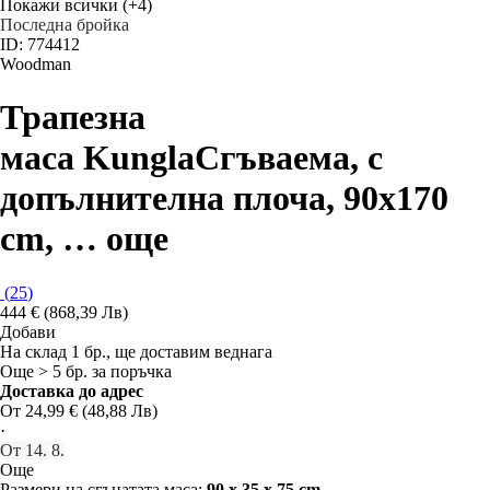
Покажи всички
(+4)
Последна бройка
ID: 774412
Woodman
Трапезна
маса Kungla
Сгъваема, с
допълнителна плоча, 90x170
cm
, …
още
(
25
)
444 € (868,39 Лв)
Добави
На склад 1 бр., ще доставим веднага
Още > 5 бр. за поръчка
Доставка до адрес
От 24,99 € (48,88 Лв)
·
От 14. 8.
Още
Размери на сгънатата маса:
90 x 35 x 75 cm