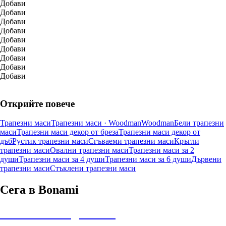
Добави
Добави
Добави
Добави
Добави
Добави
Добави
Добави
Добави
Открийте повече
Трапезни маси
Трапезни маси · Woodman
Woodman
Бели трапезни
маси
Трапезни маси декор от бреза
Трапезни маси декор от
дъб
Рустик трапезни маси
Сгъваеми трапезни маси
Кръгли
трапезни маси
Овални трапезни маси
Трапезни маси за 2
души
Трапезни маси за 4 души
Трапезни маси за 6 души
Дървени
трапезни маси
Стъклени трапезни маси
Сега в Bonami
Summer Sale до -40%