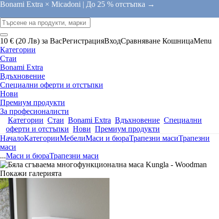
Bonami Extra × Micadoni |
До 25 % отстъпка →
10 € (20 Лв) за Вас
Регистрация
Вход
Сравняване
Кошница
Menu
Категории
Стаи
Bonami Extra
Вдъхновение
Специални оферти и отстъпки
Нови
Премиум продукти
За професионалисти
Категории
Стаи
Bonami Extra
Вдъхновение
Специални
оферти и отстъпки
Нови
Премиум продукти
Начало
Категории
Мебели
Маси и бюра
Трапезни маси
Трапезни
маси
...
Маси и бюра
Трапезни маси
Покажи галерията