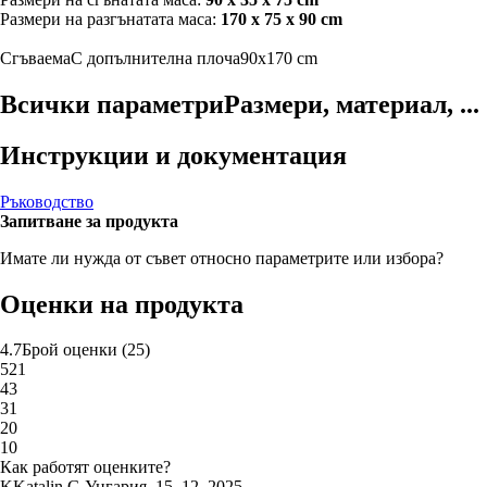
Размери на разгънатата маса:
170 x 75 x 90 cm
Сгъваема
С допълнителна плоча
90x170 cm
Всички параметри
Размери, материал, ...
Инструкции и документация
Ръководство
Запитване за продукта
Имате ли нужда от съвет относно параметрите или избора?
Оценки на продукта
4.7
Брой оценки
(
25
)
5
21
4
3
3
1
2
0
1
0
Как работят оценките?
K
Katalin G.
Унгария
,
15. 12. 2025