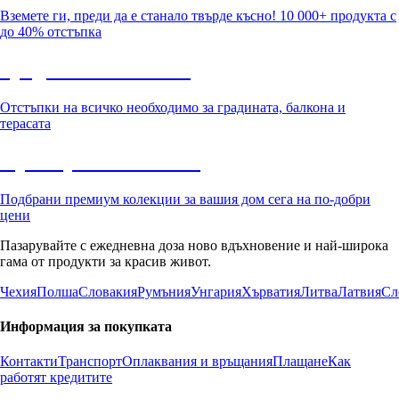
Вземете ги, преди да е станало твърде късно! 10 000+ продукта с
до 40% отстъпка
Градина с отстъпка
Отстъпки на всичко необходимо за градината, балкона и
терасата
Премиум с отстъпка
Подбрани премиум колекции за вашия дом сега на по-добри
цени
Пазарувайте с ежедневна доза ново вдъхновение и най-широка
гама от продукти за красив живот.
Чехия
Полша
Словакия
Румъния
Унгария
Хърватия
Литва
Латвия
Сл
Информация за покупката
Контакти
Транспорт
Оплаквания и връщания
Плащане
Как
работят кредитите