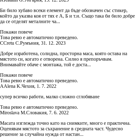
Би било хубаво всеки елемент да бъде обозначен със стикер,
който да указва коя от тях е А, Б и т.н. Също така би било добре
да се отделят металните ча...
Покажи повече
Това ревю е автоматично преведено.
C
Cretu C.
Румъния
,
31. 12. 2023
Добре изработена, солидна, просторна маса, която остава на
мястото си, когато е отворена. Силно я препоръчвам.
Внимавайте обаче с монтажа, той е доста...
Покажи повече
Това ревю е автоматично преведено.
A
Alena K.
Чехия
,
1. 7. 2022
супер всичко работи, малко сложно сглобяване
Това ревю е автоматично преведено.
Miroslava M.
Словакия
,
7. 6. 2022
Масата изглежда точно като на снимките, много е практична.
Оценявам мястото за съхранение в средната част. Чудесно
решение за случайна нужда от настан...