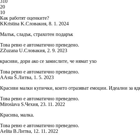
3
10
2
0
1
0
Как работят оценките?
K
Kristina K.
Словакия
,
8. 1. 2024
Малък, сладък, страхотен подарък
Това ревю е автоматично преведено.
Z
Zuzana U.
Словакия
,
2. 9. 2023
красиви, дори ако се замислите, че нямат ухо
Това ревю е автоматично преведено.
A
Asta Š.
Литва
,
1. 5. 2023
Красиви малки купички, които отразяват емоции. Идеални за я
Това ревю е автоматично преведено.
Miroslava S.
Чехия
,
23. 11. 2022
Красива, малка.
Това ревю е автоматично преведено.
Aelita B.
Литва
,
12. 11. 2022