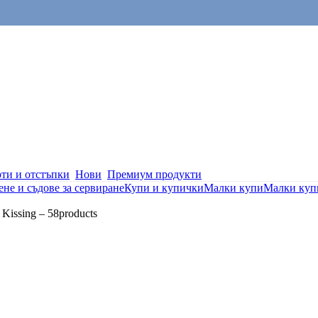
ти и отстъпки
Нови
Премиум продукти
не и съдове за сервиране
Купи и купички
Малки купи
Малки куп