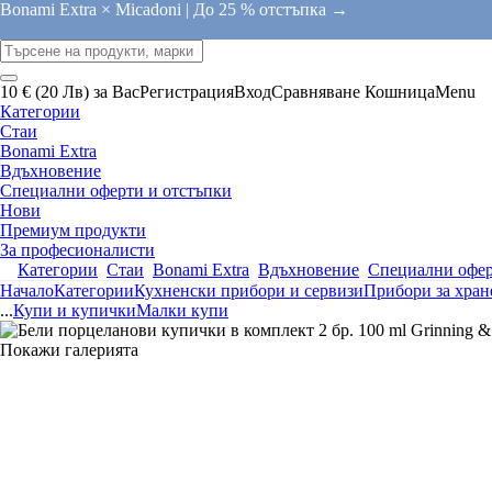
Bonami Extra × Micadoni |
До 25 % отстъпка →
10 € (20 Лв) за Вас
Регистрация
Вход
Сравняване
Кошница
Menu
Категории
Стаи
Bonami Extra
Вдъхновение
Специални оферти и отстъпки
Нови
Премиум продукти
За професионалисти
Категории
Стаи
Bonami Extra
Вдъхновение
Специални офер
Начало
Категории
Кухненски прибори и сервизи
Прибори за хране
...
Купи и купички
Малки купи
Покажи галерията