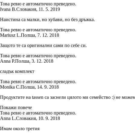
Това ревю е автоматично преведено.
Ivana B.
Словакия
,
11. 5. 2019
Наистина са малки, но хубави, но без дръжка.
Това ревю е автоматично преведено.
Mariusz L.
Полша
,
7. 12. 2018
Защото те са оригинални сами по себе си.
Това ревю е автоматично преведено.
Anna P.
Полша
,
3. 12. 2018
сладък комплект
Това ревю е автоматично преведено.
Monika C.
Полша
,
14. 9. 2018
Продуктите на tassen са заснели цялото ми семейство :) не можем
Покажи повече
Това ревю е автоматично преведено.
Anna L.
Словакия
,
10. 9. 2018
Имам около третия