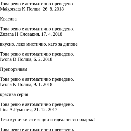
Това ревю е автоматично преведено.
Małgorzata K.
Полша
,
26. 8. 2018
Красива
Това ревю е автоматично преведено.
Zuzana H.
Словакия
,
17. 4. 2018
вкусно, леко мистично, като за дипове
Това ревю е автоматично преведено.
Iwona D.
Полша
,
6. 2. 2018
Препоръчвам
Това ревю е автоматично преведено.
Iwona K.
Полша
,
9. 1. 2018
красива серия
Това ревю е автоматично преведено.
Irina A.
Румъния
,
21. 12. 2017
Тези купички са изящни и идеални за подарък!
Това ревю е автоматично преведено.