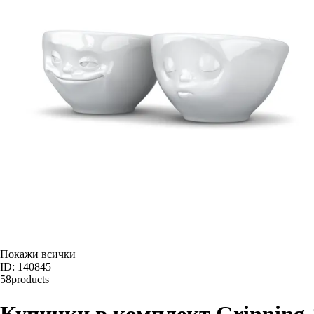
Покажи всички
ID: 140845
58products
Купички в комплект Grinning 