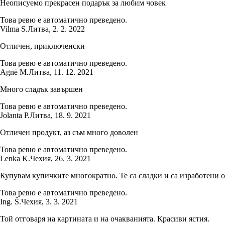
Неописуемо прекрасен подарък за любим човек
Това ревю е автоматично преведено.
Vilma S.
Литва
,
2. 2. 2022
Отличен, приключенски
Това ревю е автоматично преведено.
Agnė M.
Литва
,
11. 12. 2021
Много сладък завършен
Това ревю е автоматично преведено.
Jolanta P.
Литва
,
18. 9. 2021
Отличен продукт, аз съм много доволен
Това ревю е автоматично преведено.
Lenka K.
Чехия
,
26. 3. 2021
Купувам купичките многократно. Те са сладки и са изработени от
Това ревю е автоматично преведено.
Ing. Š.
Чехия
,
3. 3. 2021
Той отговаря на картината и на очакванията. Красиви ястия.