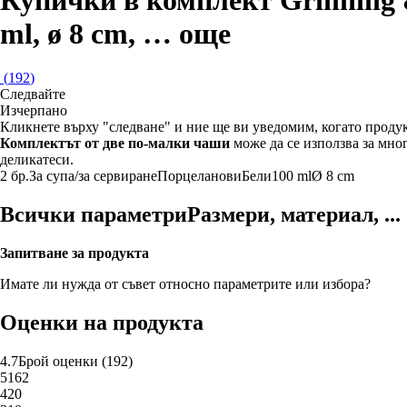
ml, ø 8 cm
, …
още
(
192
)
Следвайте
Изчерпанo
Кликнете върху "следване" и ние ще ви уведомим, когато продук
Комплектът от две по-малки чаши
може да се използва за мног
деликатеси.
2 бр.
За супа/за сервиране
Порцеланови
Бели
100 ml
Ø 8 cm
Всички параметри
Размери, материал, ...
Запитване за продукта
Имате ли нужда от съвет относно параметрите или избора?
Оценки на продукта
4.7
Брой оценки
(
192
)
5
162
4
20