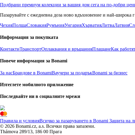
Подбрани премиум колекции за вашия дом сега на по-добри цен
Пазарувайте с ежедневна доза ново вдъхновение и най-широка г
Чехия
Полша
Словакия
Румъния
Унгария
Хърватия
Литва
Латвия
Сл
Информация за покупката
Контакти
Транспорт
Оплаквания и връщания
Плащане
Как работя
Повече информация за Bonami
За нас
Брандове в Bonami
Ваучери за подарък
Bonami за бизнес
Изтеглете мобилното приложение
Последвайте ни в социалните мрежи
Правила и условия
Всичко за пазаруването в Bonami
Защита на л
© 2026 Bonami.cz, a.s. Всички права запазени.
Thámova 289/13, 186 00 Прага