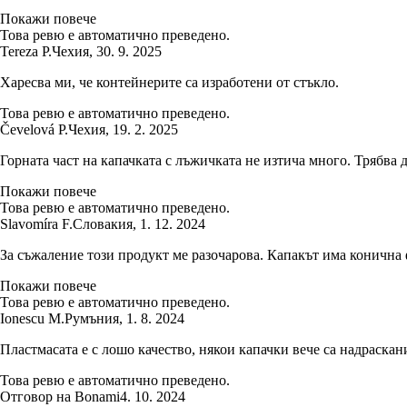
Покажи повече
Това ревю е автоматично преведено.
Tereza P.
Чехия
,
30. 9. 2025
Харесва ми, че контейнерите са изработени от стъкло.
Това ревю е автоматично преведено.
Čevelová P.
Чехия
,
19. 2. 2025
Горната част на капачката с лъжичката не изтича много. Трябва д
Покажи повече
Това ревю е автоматично преведено.
Slavomíra F.
Словакия
,
1. 12. 2024
За съжаление този продукт ме разочарова. Капакът има конична ф
Покажи повече
Това ревю е автоматично преведено.
Ionescu M.
Румъния
,
1. 8. 2024
Пластмасата е с лошо качество, някои капачки вече са надраскан
Това ревю е автоматично преведено.
Отговор на Bonami
4. 10. 2024