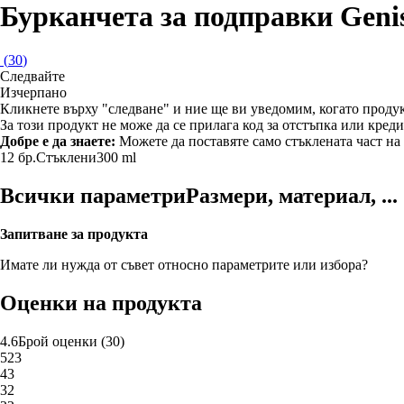
Бурканчета за подправки Geni
(
30
)
Следвайте
Изчерпанo
Кликнете върху "следване" и ние ще ви уведомим, когато продук
За този продукт не може да се прилага код за отстъпка или креди
Добре е да знаете:
Можете да поставяте само стъклената част на
12 бр.
Стъклени
300 ml
Всички параметри
Размери, материал, ...
Запитване за продукта
Имате ли нужда от съвет относно параметрите или избора?
Оценки на продукта
4.6
Брой оценки
(
30
)
5
23
4
3
3
2