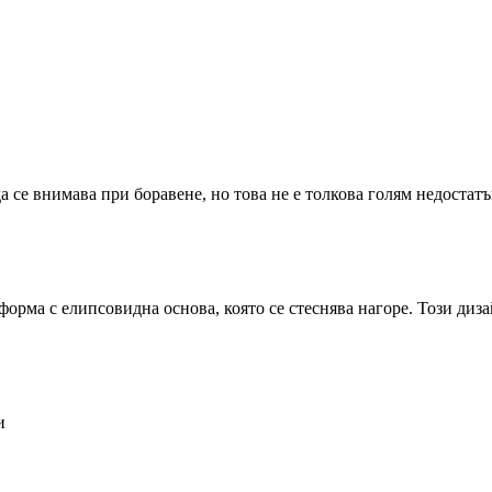
а се внимава при боравене, но това не е толкова голям недостатъ
орма с елипсовидна основа, която се стеснява нагоре. Този дизай
и