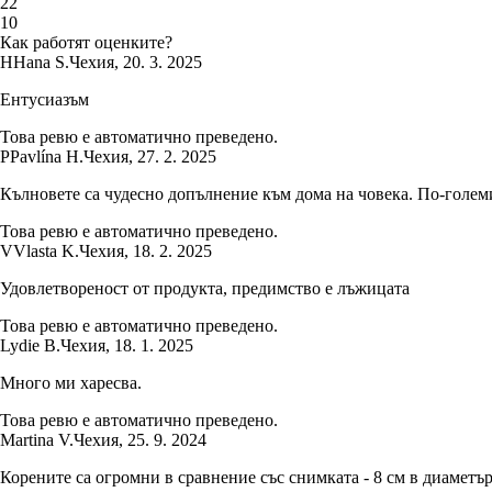
2
2
1
0
Как работят оценките?
H
Hana S.
Чехия
,
20. 3. 2025
Ентусиазъм
Това ревю е автоматично преведено.
P
Pavlína H.
Чехия
,
27. 2. 2025
Кълновете са чудесно допълнение към дома на човека. По-големи
Това ревю е автоматично преведено.
V
Vlasta K.
Чехия
,
18. 2. 2025
Удовлетвореност от продукта, предимство е лъжицата
Това ревю е автоматично преведено.
Lydie B.
Чехия
,
18. 1. 2025
Много ми харесва.
Това ревю е автоматично преведено.
Martina V.
Чехия
,
25. 9. 2024
Корените са огромни в сравнение със снимката - 8 см в диаметър!