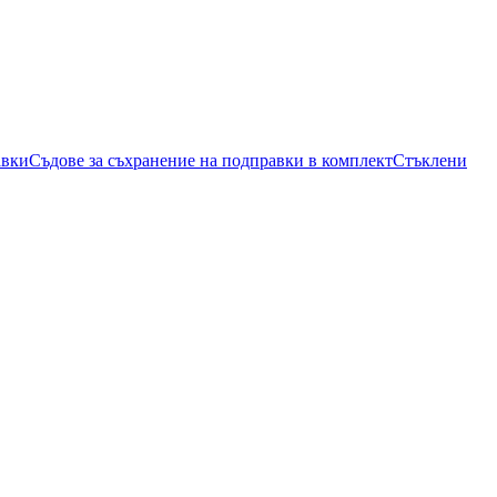
авки
Съдове за съхранение на подправки в комплект
Стъклени