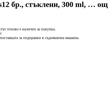
s
12 бр., стъклени, 300 ml
, …
ощ
тът отново е наличен за покупка.
т
 поставката за подправки в съдомиялна машина.