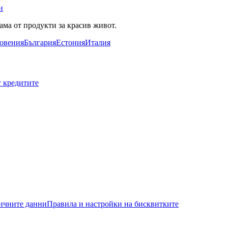
и
ама от продукти за красив живот.
овения
България
Естония
Италия
т кредитите
ичните данни
Правила и настройки на бисквитките