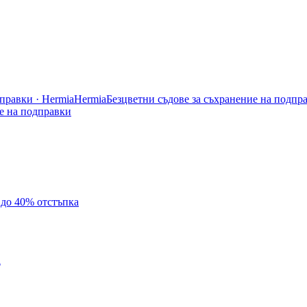
правки · Hermia
Hermia
Безцветни съдове за съхранение на подпр
е на подправки
с до 40% отстъпка
а