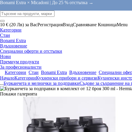
Bonami Extra × Micadoni |
До 25 % отстъпка →
10 € (20 Лв) за Вас
Регистрация
Вход
Сравняване
Кошница
Menu
Категории
Стаи
Bonami Extra
Вдъхновение
Специални оферти и отстъпки
Нови
Премиум продукти
За професионалисти
Категории
Стаи
Bonami Extra
Вдъхновение
Специални офер
Начало
Категории
Кухненски прибори и сервизи
Кухненски инстр
...
Бурканчета и мелнички за подправки
Съдове за съхранение на
Покажи галерията