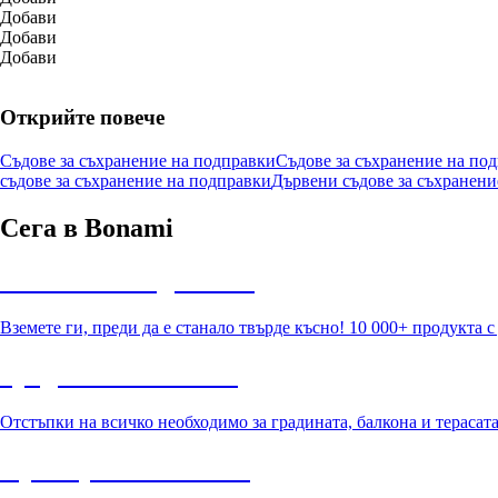
Добави
Добави
Добави
Открийте повече
Съдове за съхранение на подправки
Съдове за съхранение на под
съдове за съхранение на подправки
Дървени съдове за съхранени
Сега в Bonami
Summer Sale до -40%
Вземете ги, преди да е станало твърде късно! 10 000+ продукта 
Градина с отстъпка
Отстъпки на всичко необходимо за градината, балкона и терасат
Премиум с отстъпка