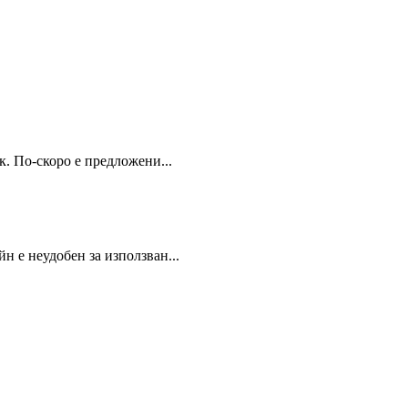
к. По-скоро е предложени...
н е неудобен за използван...