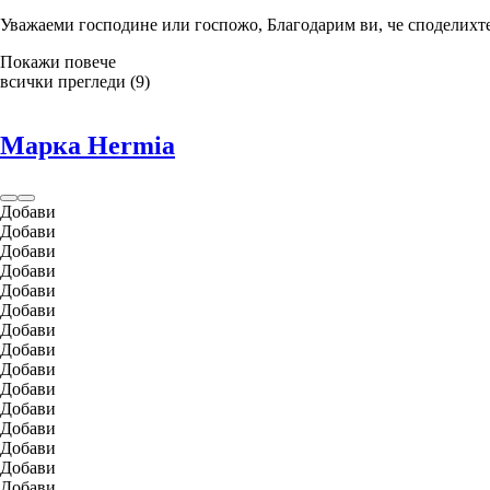
Уважаеми господине или госпожо, Благодарим ви, че споделихте
Покажи повече
всички прегледи
(
9
)
Марка Hermia
Добави
Добави
Добави
Добави
Добави
Добави
Добави
Добави
Добави
Добави
Добави
Добави
Добави
Добави
Добави