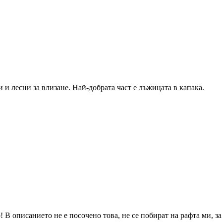
 и лесни за влизане. Най-добрата част е лъжицата в капака.
 В описанието не е посочено това, не се побират на рафта ми, за