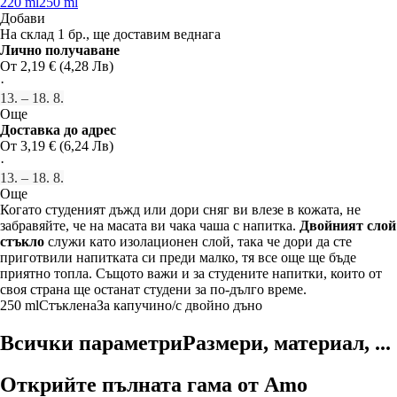
220 ml
250 ml
Добави
На склад 1 бр., ще доставим веднага
Лично получаване
От 2,19 € (4,28 Лв)
·
13. – 18. 8.
Още
Доставка до адрес
От 3,19 € (6,24 Лв)
·
13. – 18. 8.
Още
Когато студеният дъжд или дори сняг ви влезе в кожата, не
забравяйте, че на масата ви чака чаша с напитка.
Двойният слой
стъкло
служи като изолационен слой, така че дори да сте
приготвили напитката си преди малко, тя все още ще бъде
приятно топла. Същото важи и за студените напитки, които от
своя страна ще останат студени за по-дълго време.
250 ml
Стъклена
За капучино/с двойно дъно
Всички параметри
Размери, материал, ...
Открийте пълната гама от Amo