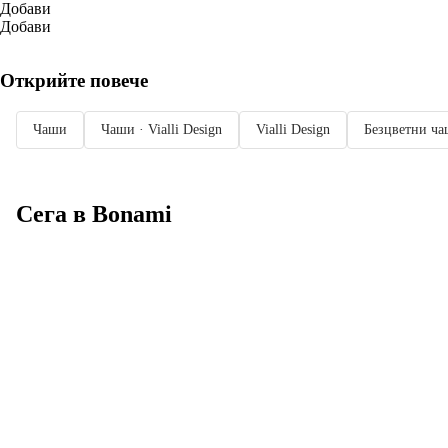
Добави
Добави
Открийте повече
Чаши
Чаши · Vialli Design
Vialli Design
Безцветни ч
Сега в Bonami
Summer Sale до
-40%