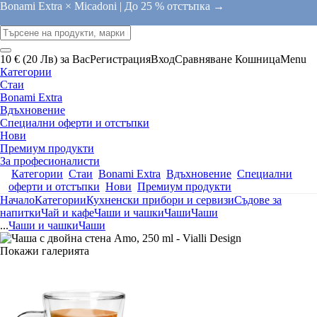
Bonami Extra × Micadoni |
До 25 % отстъпка →
10 € (20 Лв) за Вас
Регистрация
Вход
Сравняване
Кошница
Menu
Категории
Стаи
Bonami Extra
Вдъхновение
Специални оферти и отстъпки
Нови
Премиум продукти
За професионалисти
Категории
Стаи
Bonami Extra
Вдъхновение
Специални
оферти и отстъпки
Нови
Премиум продукти
Начало
Категории
Кухненски прибори и сервизи
Съдове за
напитки
Чай и кафе
Чаши и чашки
Чаши
Чаши
...
Чаши и чашки
Чаши
Покажи галерията