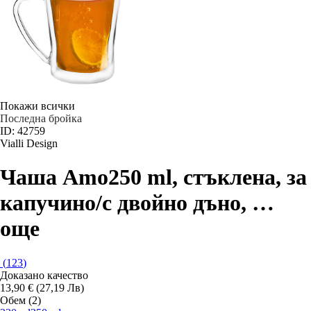
Покажи всички
Последна бройка
ID: 42759
Vialli Design
Чаша Amo
250 ml, стъклена, за
капучино/с двойно дъно
, …
още
(
123
)
Доказано качество
13,90 € (27,19 Лв)
Обем (2)