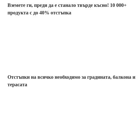
Вземете ги, преди да е станало твърде късно! 10 000+
продукта с до 40% отстъпка
Градина с
отстъпка
Отстъпки на всичко необходимо за градината, балкона и
терасата
Премиум с
отстъпка