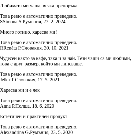
Любимата ми чаша, всяка препоръка
Това ревю е автоматично преведено.
S
Simona S.
Румъния
,
27. 2. 2024
Много готино, харесва ми!
Това ревю е автоматично преведено.
R
Renáta P.
Словакия
,
30. 10. 2021
Чудесен както за кафе, така и за чай. Тези чаши са ми любими,
това е друг размер, който ми липсваше.
Това ревю е автоматично преведено.
Jelka T.
Словакия
,
17. 5. 2021
Харесва ми и е лек
Това ревю е автоматично преведено.
Anna P.
Полша
,
18. 6. 2020
Естетичен и практичен продукт
Това ревю е автоматично преведено.
Alexandrina G.
Румъния
,
23. 5. 2020