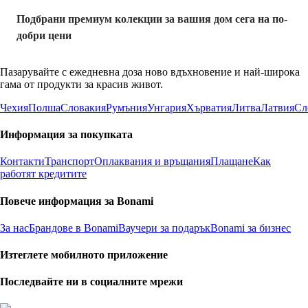
Подбрани премиум колекции за вашия дом сега на по-
добри цени
Пазарувайте с ежедневна доза ново вдъхновение и най-широка
гама от продукти за красив живот.
Чехия
Полша
Словакия
Румъния
Унгария
Хърватия
Литва
Латвия
Сл
Информация за покупката
Контакти
Транспорт
Оплаквания и връщания
Плащане
Как
работят кредитите
Повече информация за Bonami
За нас
Брандове в Bonami
Ваучери за подарък
Bonami за бизнес
Изтеглете мобилното приложение
Последвайте ни в социалните мрежи