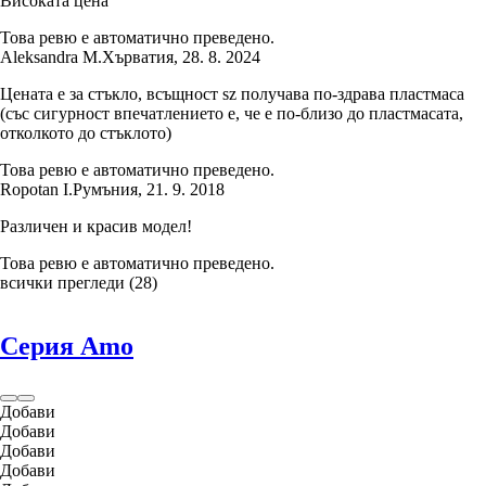
Високата цена
Това ревю е автоматично преведено.
Aleksandra M.
Хърватия
,
28. 8. 2024
Цената е за стъкло, всъщност sz получава по-здрава пластмаса
(със сигурност впечатлението е, че е по-близо до пластмасата,
отколкото до стъклото)
Това ревю е автоматично преведено.
Ropotan I.
Румъния
,
21. 9. 2018
Различен и красив модел!
Това ревю е автоматично преведено.
всички прегледи
(
28
)
Серия Amo
Добави
Добави
Добави
Добави