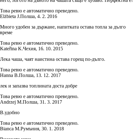
него, логото на дъното на чашата също е хубаво. Перфектна е!
Това ревю е автоматично преведено.
Elżbieta J.
Полша
,
4. 2. 2016
Много удобен за държане, напитката остава топла за дълго
време
Това ревю е автоматично преведено.
Kateřina K.
Чехия
,
16. 10. 2015
Лека чаша, чаят наистина остава горещ по-дълго.
Това ревю е автоматично преведено.
Hanna B.
Полша
,
13. 12. 2017
лек и запазва топлината доста добре
Това ревю е автоматично преведено.
Andrzej M.
Полша
,
31. 3. 2017
B.удобно
Това ревю е автоматично преведено.
Bianca M.
Румъния
,
30. 1. 2018