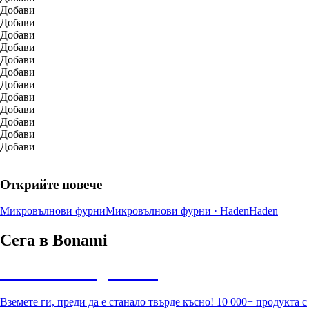
Добави
Добави
Добави
Добави
Добави
Добави
Добави
Добави
Добави
Добави
Добави
Добави
Открийте повече
Микровълнови фурни
Микровълнови фурни · Haden
Haden
Сега в Bonami
Summer Sale до -40%
Вземете ги, преди да е станало твърде късно! 10 000+ продукта с