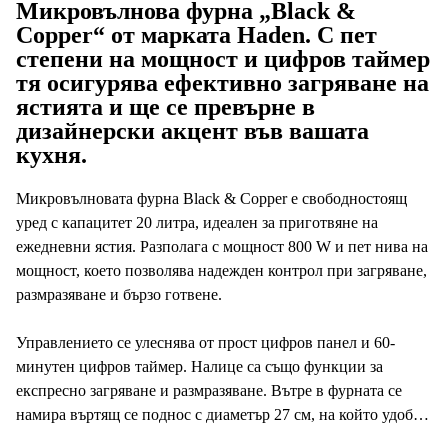
Микровълнова фурна „Black &
Copper“ от марката Haden. С пет
степени на мощност и цифров таймер
тя осигурява ефективно загряване на
ястията и ще се превърне в
дизайнерски акцент във вашата
кухня.
Микровълновата фурна Black & Copper е свободностоящ
уред с капацитет 20 литра, идеален за приготвяне на
ежедневни ястия. Разполага с мощност 800 W и пет нива на
мощност, което позволява надежден контрол при загряване,
размразяване и бързо готвене.
Управлението се улеснява от прост цифров панел и 60-
минутен цифров таймер. Налице са също функции за
експресно загряване и размразяване. Вътре в фурната се
намира въртящ се поднос с диаметър 27 см, на който удобно
се побират както стандартни, така и големи чинии. За по-