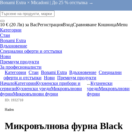
Bonami Extra × Micadoni |
До 25 % отстъпка →
10 € (20 Лв) за Вас
Регистрация
Вход
Сравняване
Кошница
Menu
Категории
Стаи
Bonami Extra
Вдъхновение
Специални оферти и отстъпки
Нови
Премиум продукти
За професионалисти
Категории
Стаи
Bonami Extra
Вдъхновение
Специални
оферти и отстъпки
Нови
Премиум продукти
Начало
Категории
Кухненски прибори и
...
Кухненски
сервизи
Кухненски уреди
Микровълнови
уреди
Микровълнови
фурни
Микровълнови фурни
фурни
ID: 1932710
Haden
Микровълнова фурна Black