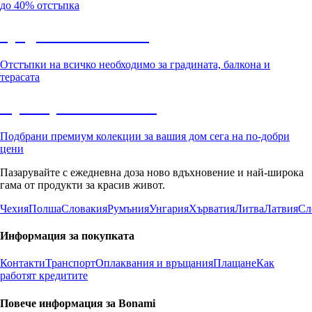
до 40% отстъпка
Градина с отстъпка
Отстъпки на всичко необходимо за градината, балкона и
терасата
Премиум с отстъпка
Подбрани премиум колекции за вашия дом сега на по-добри
цени
Пазарувайте с ежедневна доза ново вдъхновение и най-широка
гама от продукти за красив живот.
Чехия
Полша
Словакия
Румъния
Унгария
Хърватия
Литва
Латвия
Сл
Информация за покупката
Контакти
Транспорт
Оплаквания и връщания
Плащане
Как
работят кредитите
Повече информация за Bonami