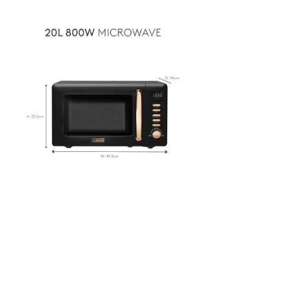
голяма безопасност фурната е оборудвана със сигнал за края
на готвенето.