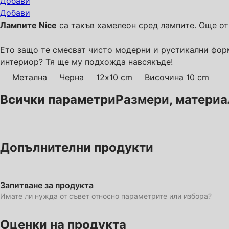
Добави
Добави
Лампите Nice
са такъв хамелеон сред лампите. Още от
Ето защо те смесват чисто модерни и рустикални форм
интериор? Тя ще му подхожда навсякъде!
Метална
Черна
12x10 cm
Височина 10 cm
Всички параметри
Размери, материал,
Допълнителни продукти
Запитване за продукта
Имате ли нужда от съвет относно параметрите или избора?
Оценки на продукта