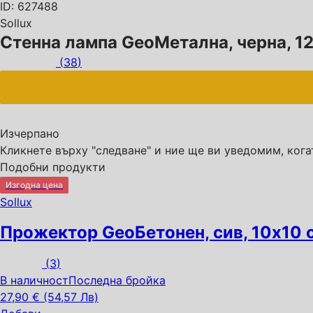
ID: 627488
Sollux
Стенна лампа Geo
Метална, черна, 1
(
38
)
Изчерпанo
Кликнете върху "следване" и ние ще ви уведомим, кога
Подобни продукти
Изгодна цена
Sollux
Прожектор Geo
Бетонен, сив, 10x10
(
3
)
В наличност
Последна бройка
27,90 € (54,57 Лв)