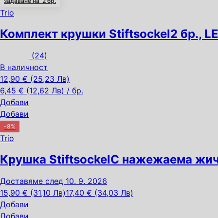
задаване на 2 бр.
Trio
Комплект крушки Stiftsockel
2 бр., L
(
24
)
В наличност
12,90 € (25,23 Лв)
6,45 € (12,62 Лв) / бр.
Добави
Добави
-8%
Trio
Крушка Stiftsockel
С нажежаема жичка
Доставяме след 10. 9. 2026
15,90 € (31,10 Лв)
17,40 € (34,03 Лв)
Добави
Добави