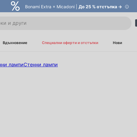
Bonami Extra × Micadoni |
До 25 % отстъпка →
Вдъхновение
Специални оферти и отстъпки
Нови
нни лампи
Стенни лампи