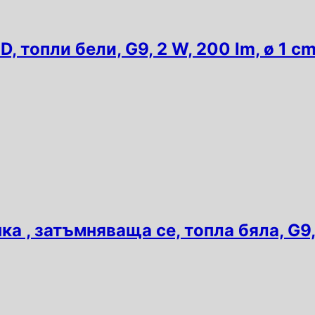
ED, топли бели, G9, 2 W, 200 lm, ø 1 c
 , затъмняваща се, топла бяла, G9, 