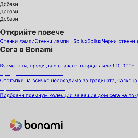
Добави
Добави
Добави
Открийте повече
Стенни лампи
Стенни лампи · Sollux
Sollux
Черни стенни 
Сега в Bonami
Summer Sale до -40%
Вземете ги, преди да е станало твърде късно! 10 000+
Градина с отстъпка
Отстъпки на всичко необходимо за градината, балкона
Премиум с отстъпка
Подбрани премиум колекции за вашия дом сега на по-