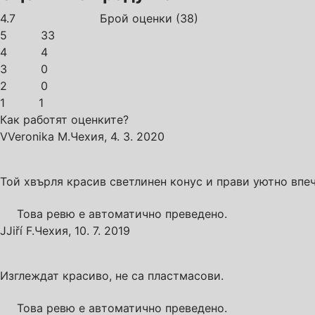
4.7
Брой оценки
(
38
)
5
33
4
4
3
0
2
0
1
1
Как работят оценките?
V
Veronika M.
Чехия
,
4. 3. 2020
Той хвърля красив светлинен конус и прави уютно впеч
Това ревю е автоматично преведено.
J
Jiří F.
Чехия
,
10. 7. 2019
Изглеждат красиво, не са пластмасови.
Това ревю е автоматично преведено.