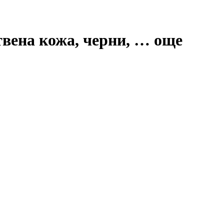
твена кожа, черни
, …
още