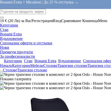
Bonami Extra × Micadoni |
До 25 % отстъпка →
10 € (20 Лв) за Вас
Регистрация
Вход
Сравняване
Кошница
Menu
Категории
Стаи
Bonami Extra
Вдъхновение
Специални оферти и отстъпки
Нови
Премиум продукти
За професионалисти
Категории
Стаи
Bonami Extra
Вдъхновение
Специални офер
Начало
Категории
Мебели
Столове
Трапезни столове
Трапезни сто
...
Столове
Трапезни столове
Покажи галерията