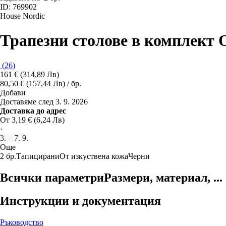
ID: 769902
House Nordic
Трапезни столове в комплект 
(
26
)
161 € (314,89 Лв)
80,50 € (157,44 Лв) / бр.
Добави
Доставяме след 3. 9. 2026
Доставка до адрес
От 3,19 € (6,24 Лв)
·
3. – 7. 9.
Още
2 бр.
Тапицирани
От изкуствена кожа
Черни
Всички параметри
Размери, материал, ...
Инструкции и документация
Ръководство