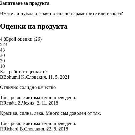
Запитване за продукта
Имате ли нужда от съвет относно параметрите или избора?
Оценки на продукта
4.8
Брой оценки
(
26
)
5
23
4
3
3
0
2
0
1
0
Как работят оценките?
B
Bohumil K.
Словакия
,
11. 5. 2021
Отлично солидно качество
Това ревю е автоматично преведено.
R
Renáta Z.
Чехия
,
2. 11. 2018
Красива, силна, лека. Много съм доволен от тях.
Това ревю е автоматично преведено.
R
Richard B.
Словакия
,
22. 8. 2018