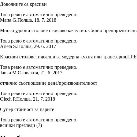
Доволните са красиви
Това ревю е автоматично преведено.
Marta G.
Полша
,
18. 7. 2018
Много удобни столове с високо качество. Силно препоръчителн
Това ревю е автоматично преведено.
Arleta S.
Полша
,
29. 6. 2017
Красиви столове, идеални за модерна кухня или трапезария
Това ревю е автоматично преведено.
Janka M.
Словакия
,
21. 6. 2017
отлично съотношение цена/производителност
Това ревю е автоматично преведено.
Olech P.
Полша
,
21. 7. 2018
Супер стойност за парите
Това ревю е автоматично преведено.
всички прегледи
(
7
)