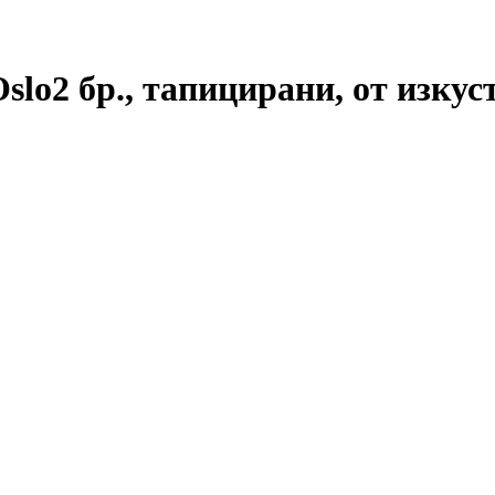
Oslo
2 бр., тапицирани, от изкус