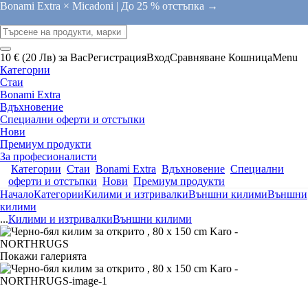
Bonami Extra × Micadoni |
До 25 % отстъпка →
10 € (20 Лв) за Вас
Регистрация
Вход
Сравняване
Кошница
Menu
Категории
Стаи
Bonami Extra
Вдъхновение
Специални оферти и отстъпки
Нови
Премиум продукти
За професионалисти
Категории
Стаи
Bonami Extra
Вдъхновение
Специални
оферти и отстъпки
Нови
Премиум продукти
Начало
Категории
Килими и изтривалки
Външни килими
Външни
килими
...
Килими и изтривалки
Външни килими
Покажи галерията