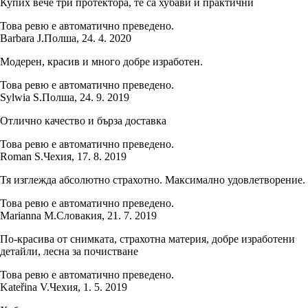
Купих вече три протектора, те са хубави и практични
Това ревю е автоматично преведено.
Barbara J.
Полша
,
24. 4. 2020
Модерен, красив и много добре изработен.
Това ревю е автоматично преведено.
Sylwia S.
Полша
,
24. 9. 2019
Отлично качество и бърза доставка
Това ревю е автоматично преведено.
Roman S.
Чехия
,
17. 8. 2019
Тя изглежда абсолютно страхотно. Максимално удовлетворение.
Това ревю е автоматично преведено.
Marianna M.
Словакия
,
21. 7. 2019
По-красива от снимката, страхотна материя, добре изработени
детайли, лесна за почистване
Това ревю е автоматично преведено.
Kateřina V.
Чехия
,
1. 5. 2019