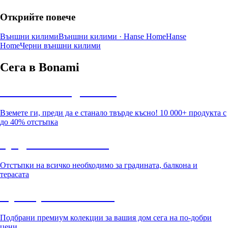
Открийте повече
Външни килими
Външни килими · Hanse Home
Hanse
Home
Черни външни килими
Сега в Bonami
Summer Sale до -40%
Вземете ги, преди да е станало твърде късно! 10 000+ продукта с
до 40% отстъпка
Градина с отстъпка
Отстъпки на всичко необходимо за градината, балкона и
терасата
Премиум с отстъпка
Подбрани премиум колекции за вашия дом сега на по-добри
цени