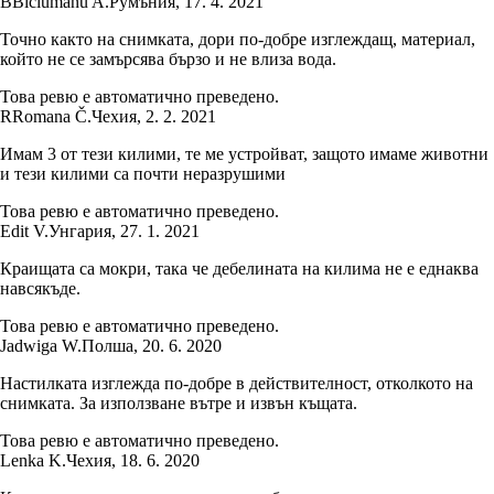
B
Biciumanu A.
Румъния
,
17. 4. 2021
Точно както на снимката, дори по-добре изглеждащ, материал,
който не се замърсява бързо и не влиза вода.
Това ревю е автоматично преведено.
R
Romana Č.
Чехия
,
2. 2. 2021
Имам 3 от тези килими, те ме устройват, защото имаме животни
и тези килими са почти неразрушими
Това ревю е автоматично преведено.
Edit V.
Унгария
,
27. 1. 2021
Краищата са мокри, така че дебелината на килима не е еднаква
навсякъде.
Това ревю е автоматично преведено.
Jadwiga W.
Полша
,
20. 6. 2020
Настилката изглежда по-добре в действителност, отколкото на
снимката. За използване вътре и извън къщата.
Това ревю е автоматично преведено.
Lenka K.
Чехия
,
18. 6. 2020