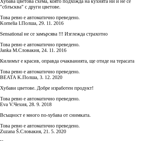
Хубава цветова схема, която подхожда на кухнята ни и не се
"сблъсква" с други цветове.
Това ревю е автоматично преведено.
Kornelia I.
Полша
,
29. 11. 2016
Sensational не се замърсява !!! Изглежда страхотно
Това ревю е автоматично преведено.
Janka M.
Словакия
,
24. 11. 2016
Килимът е красив, оправда очакванията, ще отиде на терасата
Това ревю е автоматично преведено.
BEATA K.
Полша
,
3. 12. 2020
Хубави цветове. Добре изработен продукт!
Това ревю е автоматично преведено.
Eva V.
Чехия
,
28. 9. 2018
Всъщност е много по-хубава от снимката.
Това ревю е автоматично преведено.
Zuzana Š.
Словакия
,
21. 5. 2020