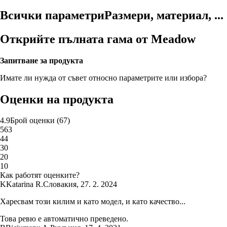
Всички параметри
Размери, материал, ...
Открийте пълната гама от Meadow
Запитване за продукта
Имате ли нужда от съвет относно параметрите или избора?
Оценки на продукта
4.9
Брой оценки
(
67
)
5
63
4
4
3
0
2
0
1
0
Как работят оценките?
K
Katarina R.
Словакия
,
27. 2. 2024
Харесвам този килим и като модел, и като качество...
Това ревю е автоматично преведено.