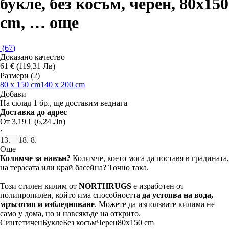
букле, без косъм, черен, 80x150
cm
, …
още
(
67
)
Доказано качество
61 € (119,31 Лв)
Размери (2)
80 x 150 cm
140 x 200 cm
Добави
На склад 1 бр., ще доставим веднага
Доставка до адрес
От 3,19 € (6,24 Лв)
·
13. – 18. 8.
Още
Колимче за навън?
Колимче, което мога да поставя в градината,
на терасата или край басейна? Точно така.
Този стилен килим от
NORTHRUGS
е изработен от
полипропилен, който има способността
да устоява на вода,
мръсотия и избледняване
. Можете да използвате килима не
само у дома, но и навсякъде на открито.
Синтетичен
Букле
Без косъм
Черен
80x150 cm