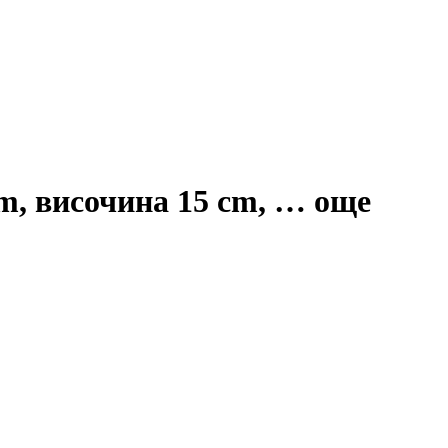
m, височина 15 cm
, …
още