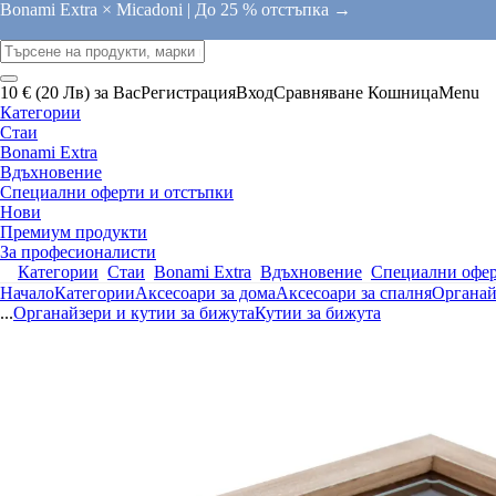
Bonami Extra × Micadoni |
До 25 % отстъпка →
10 € (20 Лв) за Вас
Регистрация
Вход
Сравняване
Кошница
Menu
Категории
Стаи
Bonami Extra
Вдъхновение
Специални оферти и отстъпки
Нови
Премиум продукти
За професионалисти
Категории
Стаи
Bonami Extra
Вдъхновение
Специални офер
Начало
Категории
Аксесоари за дома
Аксесоари за спалня
Органай
...
Органайзери и кутии за бижута
Кутии за бижута