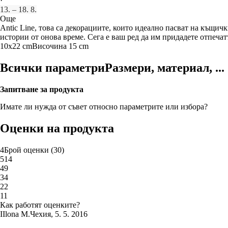
·
13. – 18. 8.
Още
Antic Line, това са декорациите, които идеално пасват на къщич
истории от онова време. Сега е ваш ред да им придадете отпечат
10x22 cm
Височина 15 cm
Всички параметри
Размери, материал, ...
Запитване за продукта
Имате ли нужда от съвет относно параметрите или избора?
Оценки на продукта
4
Брой оценки
(
30
)
5
14
4
9
3
4
2
2
1
1
Как работят оценките?
I
Ilona M.
Чехия
,
5. 5. 2016