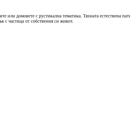
ките или домовете с рустикална тематика. Тяхната естествена па
ък с частица от собствения си живот.