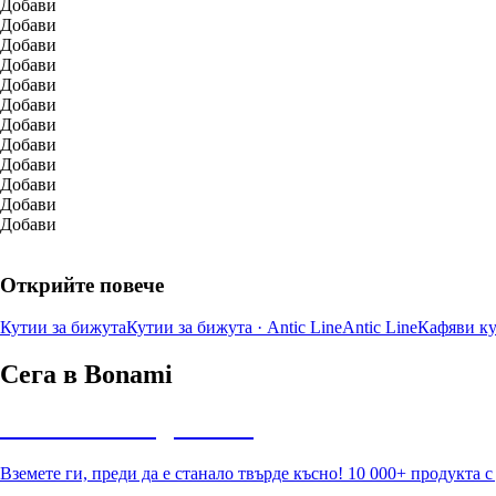
Добави
Добави
Добави
Добави
Добави
Добави
Добави
Добави
Добави
Добави
Добави
Добави
Открийте повече
Кутии за бижута
Кутии за бижута · Antic Line
Antic Line
Кафяви ку
Сега в Bonami
Summer Sale до -40%
Вземете ги, преди да е станало твърде късно! 10 000+ продукта 