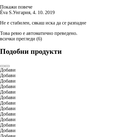
Покажи повече
Éva S.
Унгария
,
4. 10. 2019
Не е стабилен, сякаш иска да се разпадне
Това ревю е автоматично преведено.
всички прегледи
(
6
)
Подобни продукти
Добави
Добави
Добави
Добави
Добави
Добави
Добави
Добави
Добави
Добави
Добави
Добави
Добави