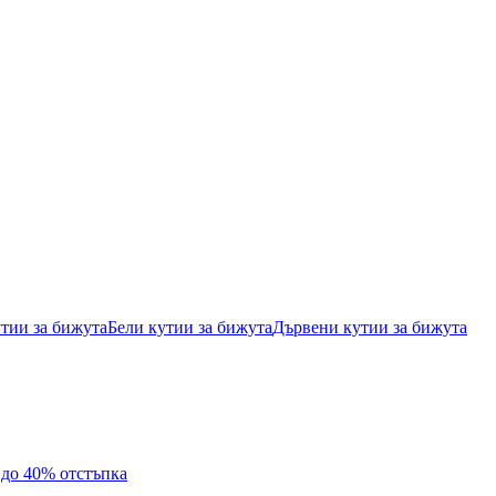
тии за бижута
Бели кутии за бижута
Дървени кутии за бижута
с до 40% отстъпка