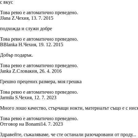
с вкус
Това ревю е автоматично преведено.
J
Jana Z.
Чехия
,
13. 7. 2015
подхожда и служи добре
Това ревю е автоматично преведено.
B
Blanka H.
Чехия
,
19. 12. 2015
Добър подарък.
Това ревю е автоматично преведено.
Janka Z.
Словакия
,
26. 4. 2016
Грешно прецених размера, моя грешка
Това ревю е автоматично преведено.
Jarmila S.
Чехия
,
12. 7. 2023
Много лошо качество, стърчащи нокти, материалът също е с нис
Това ревю е автоматично преведено.
Отговор на Bonami
14. 7. 2023
Здравейте, съжаляваме, че сте останали разочаровани от проду...