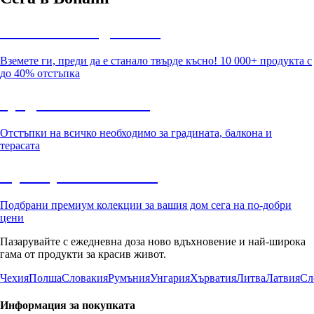
Summer Sale до -40%
Вземете ги, преди да е станало твърде късно! 10 000+ продукта с
до 40% отстъпка
Градина с отстъпка
Отстъпки на всичко необходимо за градината, балкона и
терасата
Премиум с отстъпка
Подбрани премиум колекции за вашия дом сега на по-добри
цени
Пазарувайте с ежедневна доза ново вдъхновение и най-широка
гама от продукти за красив живот.
Чехия
Полша
Словакия
Румъния
Унгария
Хърватия
Литва
Латвия
Сл
Информация за покупката