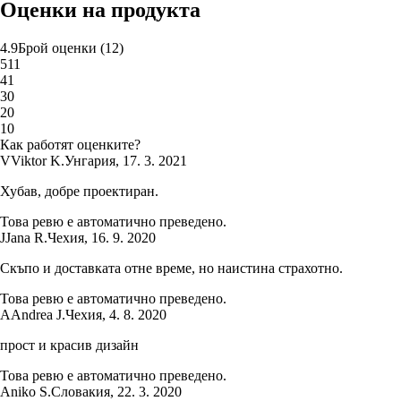
Оценки на продукта
4.9
Брой оценки
(
12
)
5
11
4
1
3
0
2
0
1
0
Как работят оценките?
V
Viktor K.
Унгария
,
17. 3. 2021
Хубав, добре проектиран.
Това ревю е автоматично преведено.
J
Jana R.
Чехия
,
16. 9. 2020
Скъпо и доставката отне време, но наистина страхотно.
Това ревю е автоматично преведено.
A
Andrea J.
Чехия
,
4. 8. 2020
прост и красив дизайн
Това ревю е автоматично преведено.
Aniko S.
Словакия
,
22. 3. 2020