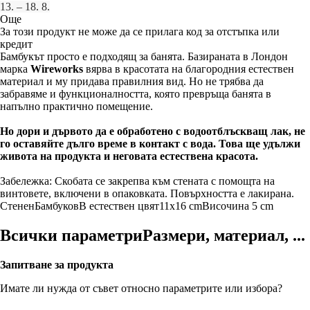
13. – 18. 8.
Още
За този продукт не може да се прилага код за отстъпка или
кредит
Бамбукът просто е подходящ за банята. Базираната в Лондон
марка
Wireworks
вярва в красотата на благородния естествен
материал и му придава правилния вид. Но не трябва да
забравяме и функционалността, която превръща банята в
напълно практично помещение.
Но дори и дървото да е обработено с водоотблъскващ лак, не
го оставяйте дълго време в контакт с вода. Това ще удължи
живота на продукта и неговата естествена красота.
Забележка: Скобата се закрепва към стената с помощта на
винтовете, включени в опаковката. Повърхността е лакирана.
Стенен
Бамбуков
В естествен цвят
11x16 cm
Височина 5 cm
Всички параметри
Размери, материал, ...
Запитване за продукта
Имате ли нужда от съвет относно параметрите или избора?