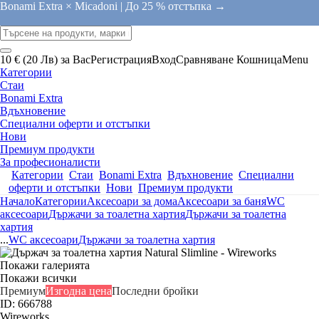
Bonami Extra × Micadoni |
До 25 % отстъпка →
10 € (20 Лв) за Вас
Регистрация
Вход
Сравняване
Кошница
Menu
Категории
Стаи
Bonami Extra
Вдъхновение
Специални оферти и отстъпки
Нови
Премиум продукти
За професионалисти
Категории
Стаи
Bonami Extra
Вдъхновение
Специални
оферти и отстъпки
Нови
Премиум продукти
Начало
Категории
Аксесоари за дома
Аксесоари за баня
WC
аксесоари
Държачи за тоалетна хартия
Държачи за тоалетна
хартия
...
WC аксесоари
Държачи за тоалетна хартия
Покажи галерията
Покажи всички
Премиум
Изгодна цена
Последни бройки
ID: 666788
Wireworks