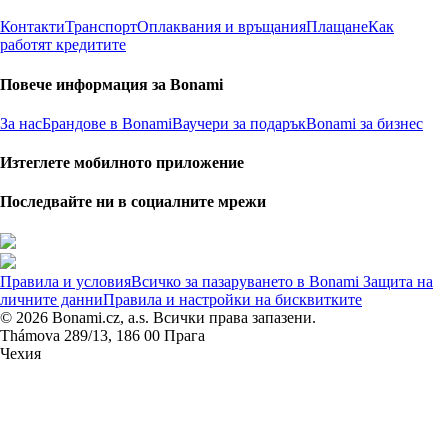
Контакти
Транспорт
Оплаквания и връщания
Плащане
Как
работят кредитите
Повече информация за Bonami
За нас
Брандове в Bonami
Ваучери за подарък
Bonami за бизнес
Изтеглете мобилното приложение
Последвайте ни в социалните мрежи
Правила и условия
Всичко за пазаруването в Bonami
Защита на
личните данни
Правила и настройки на бисквитките
© 2026 Bonami.cz, a.s. Всички права запазени.
Thámova 289/13, 186 00 Прага
Чехия